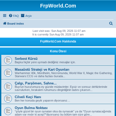
FrpWorld.Com
FAQ
Arşiv
S
Board index
e
Last visit was: Sun Aug 09, 2026 11:07 am
It is currently Sun Aug 09, 2026 11:07 am
a
FrpWorld.Com Hakkında
r
c
Konu Ötesi
h
Serbest Kürsü
Başka hiçbir yere uymadı dediğiniz mesajlar için.
Masaüstü Strateji ve Kart Oyunları
Warhammer 40k, Mordheim, Necromunda, World War II, Magic the Gathering,
Starwars:CCG ve daha fazlası burada...
Çalgı, Parşömen, Sahne...
Buyrun huzurumuza ey güzide müdavimler. Eşsiz ve sonsuz dehlizlerinde
savrulurken, bırakalım ruhumuzu dinginliğinin tadını çıkarsın...
Cilveli Keçi Hanı
Ben her konuda geyik yaparım diyorsanız…
Oyun Bulma Noktası
“şöyle güzel bir oyun oynatan olsa da oynasak” ya da "Oyun oynatacağımda
adam var mıdır ki acep?"diyorsanız bu bölüm tam size göre...