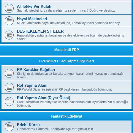
Al Takke Ver Külah
Satmak istediğiniz ya da aradığınız şeyler mi var? Doğru yerdesiniz.
Hayal Makineleri
Mucit Gnomların hayal makineleri, pc, konsol oyunları hakkında her sey..
DESTEKLEYEN SİTELER
Frpworld'ün yaptığı işi beğenen ve destekleyen ve bizim de desteklediğimiz
siteler
Masaüstü FRP
FRPWORLD Rol Yapma Oyunları
RP Karakter Kağıtları
Site içi rp de kullanılacak kurallara uygun karakterlerin yaratılıp sunulacağı
bölüm...
Rol Yapma Alanı
FRPWorld Diyarı ile ilgili aktif RP başlıklarının bulunduğu bölümdür.
Rol Yapma Alanı(Diyar Ötesi)
Farklı sistemler ve dünyalar üzerine hazırlanan aktif oyunlarımızın bulunduğu
bölümdür.
Fantastik Edebiyat
Edebi Kürsü
Genel olarak Fantastik Edebiyatla ilgili tartışmalar için…