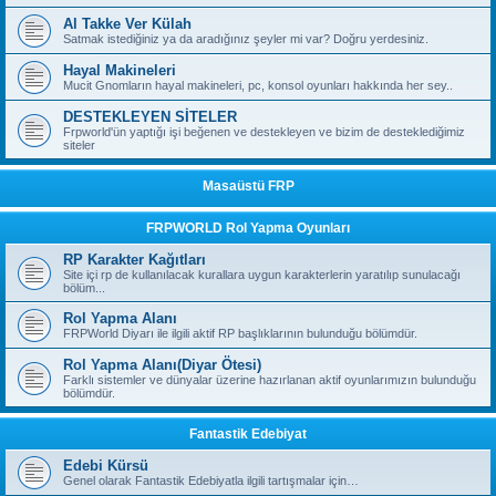
Al Takke Ver Külah
Satmak istediğiniz ya da aradığınız şeyler mi var? Doğru yerdesiniz.
Hayal Makineleri
Mucit Gnomların hayal makineleri, pc, konsol oyunları hakkında her sey..
DESTEKLEYEN SİTELER
Frpworld'ün yaptığı işi beğenen ve destekleyen ve bizim de desteklediğimiz
siteler
Masaüstü FRP
FRPWORLD Rol Yapma Oyunları
RP Karakter Kağıtları
Site içi rp de kullanılacak kurallara uygun karakterlerin yaratılıp sunulacağı
bölüm...
Rol Yapma Alanı
FRPWorld Diyarı ile ilgili aktif RP başlıklarının bulunduğu bölümdür.
Rol Yapma Alanı(Diyar Ötesi)
Farklı sistemler ve dünyalar üzerine hazırlanan aktif oyunlarımızın bulunduğu
bölümdür.
Fantastik Edebiyat
Edebi Kürsü
Genel olarak Fantastik Edebiyatla ilgili tartışmalar için…