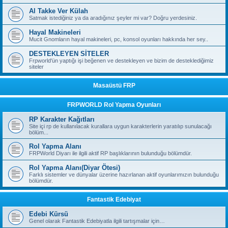
Al Takke Ver Külah
Satmak istediğiniz ya da aradığınız şeyler mi var? Doğru yerdesiniz.
Hayal Makineleri
Mucit Gnomların hayal makineleri, pc, konsol oyunları hakkında her sey..
DESTEKLEYEN SİTELER
Frpworld'ün yaptığı işi beğenen ve destekleyen ve bizim de desteklediğimiz
siteler
Masaüstü FRP
FRPWORLD Rol Yapma Oyunları
RP Karakter Kağıtları
Site içi rp de kullanılacak kurallara uygun karakterlerin yaratılıp sunulacağı
bölüm...
Rol Yapma Alanı
FRPWorld Diyarı ile ilgili aktif RP başlıklarının bulunduğu bölümdür.
Rol Yapma Alanı(Diyar Ötesi)
Farklı sistemler ve dünyalar üzerine hazırlanan aktif oyunlarımızın bulunduğu
bölümdür.
Fantastik Edebiyat
Edebi Kürsü
Genel olarak Fantastik Edebiyatla ilgili tartışmalar için…