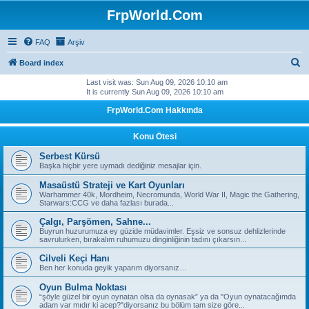
FrpWorld.Com
FAQ
Arşiv
S
Board index
e
Last visit was: Sun Aug 09, 2026 10:10 am
It is currently Sun Aug 09, 2026 10:10 am
a
FrpWorld.Com Hakkında
r
c
Konu Ötesi
h
Serbest Kürsü
Başka hiçbir yere uymadı dediğiniz mesajlar için.
Masaüstü Strateji ve Kart Oyunları
Warhammer 40k, Mordheim, Necromunda, World War II, Magic the Gathering,
Starwars:CCG ve daha fazlası burada...
Çalgı, Parşömen, Sahne...
Buyrun huzurumuza ey güzide müdavimler. Eşsiz ve sonsuz dehlizlerinde
savrulurken, bırakalım ruhumuzu dinginliğinin tadını çıkarsın...
Cilveli Keçi Hanı
Ben her konuda geyik yaparım diyorsanız…
Oyun Bulma Noktası
“şöyle güzel bir oyun oynatan olsa da oynasak” ya da "Oyun oynatacağımda
adam var mıdır ki acep?"diyorsanız bu bölüm tam size göre...