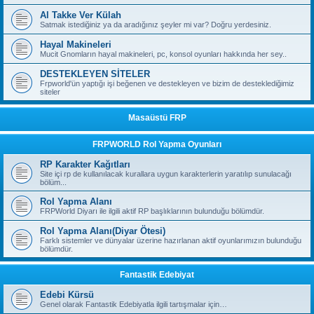
Al Takke Ver Külah
Satmak istediğiniz ya da aradığınız şeyler mi var? Doğru yerdesiniz.
Hayal Makineleri
Mucit Gnomların hayal makineleri, pc, konsol oyunları hakkında her sey..
DESTEKLEYEN SİTELER
Frpworld'ün yaptığı işi beğenen ve destekleyen ve bizim de desteklediğimiz
siteler
Masaüstü FRP
FRPWORLD Rol Yapma Oyunları
RP Karakter Kağıtları
Site içi rp de kullanılacak kurallara uygun karakterlerin yaratılıp sunulacağı
bölüm...
Rol Yapma Alanı
FRPWorld Diyarı ile ilgili aktif RP başlıklarının bulunduğu bölümdür.
Rol Yapma Alanı(Diyar Ötesi)
Farklı sistemler ve dünyalar üzerine hazırlanan aktif oyunlarımızın bulunduğu
bölümdür.
Fantastik Edebiyat
Edebi Kürsü
Genel olarak Fantastik Edebiyatla ilgili tartışmalar için…