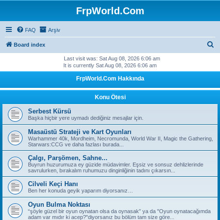
FrpWorld.Com
FAQ
Arşiv
S
Board index
e
Last visit was: Sat Aug 08, 2026 6:06 am
It is currently Sat Aug 08, 2026 6:06 am
a
FrpWorld.Com Hakkında
r
c
Konu Ötesi
h
Serbest Kürsü
Başka hiçbir yere uymadı dediğiniz mesajlar için.
Masaüstü Strateji ve Kart Oyunları
Warhammer 40k, Mordheim, Necromunda, World War II, Magic the Gathering,
Starwars:CCG ve daha fazlası burada...
Çalgı, Parşömen, Sahne...
Buyrun huzurumuza ey güzide müdavimler. Eşsiz ve sonsuz dehlizlerinde
savrulurken, bırakalım ruhumuzu dinginliğinin tadını çıkarsın...
Cilveli Keçi Hanı
Ben her konuda geyik yaparım diyorsanız…
Oyun Bulma Noktası
“şöyle güzel bir oyun oynatan olsa da oynasak” ya da "Oyun oynatacağımda
adam var mıdır ki acep?"diyorsanız bu bölüm tam size göre...