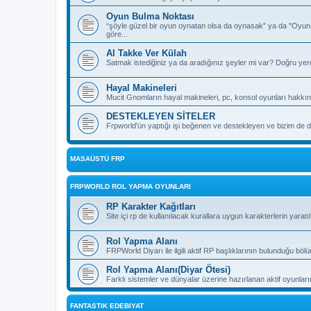
Oyun Bulma Noktası
“şöyle güzel bir oyun oynatan olsa da oynasak” ya da "Oyu
göre...
Al Takke Ver Külah
Satmak istediğiniz ya da aradığınız şeyler mi var? Doğru yer
Hayal Makineleri
Mucit Gnomların hayal makineleri, pc, konsol oyunları hakkın
DESTEKLEYEN SİTELER
Frpworld'ün yaptığı işi beğenen ve destekleyen ve bizim de de
MASAÜSTÜ FRP
FRPWORLD ROL YAPMA OYUNLARI
RP Karakter Kağıtları
Site içi rp de kullanılacak kurallara uygun karakterlerin yaratı
Rol Yapma Alanı
FRPWorld Diyarı ile ilgili aktif RP başlıklarının bulunduğu böl
Rol Yapma Alanı(Diyar Ötesi)
Farklı sistemler ve dünyalar üzerine hazırlanan aktif oyunla
FANTASTIK EDEBIYAT