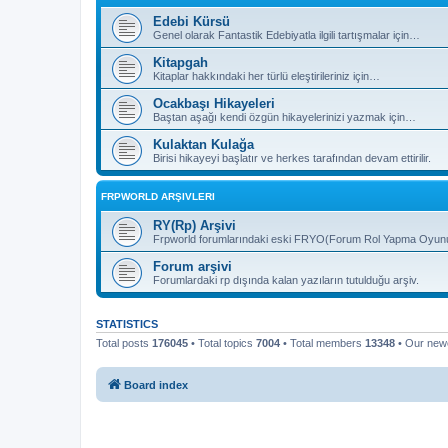
Edebi Kürsü
Genel olarak Fantastik Edebiyatla ilgili tartışmalar için…
Kitapgah
Kitaplar hakkındaki her türlü eleştirileriniz için…
Ocakbaşı Hikayeleri
Baştan aşağı kendi özgün hikayelerinizi yazmak için…
Kulaktan Kulağa
Birisi hikayeyi başlatır ve herkes tarafından devam ettirilir.
FRPWORLD ARŞIVLERI
RY(Rp) Arşivi
Frpworld forumlarındaki eski FRYO(Forum Rol Yapma Oyunu) b
Forum arşivi
Forumlardaki rp dışında kalan yazıların tutulduğu arşiv.
STATISTICS
Total posts
176045
• Total topics
7004
• Total members
13348
• Our ne
Board index