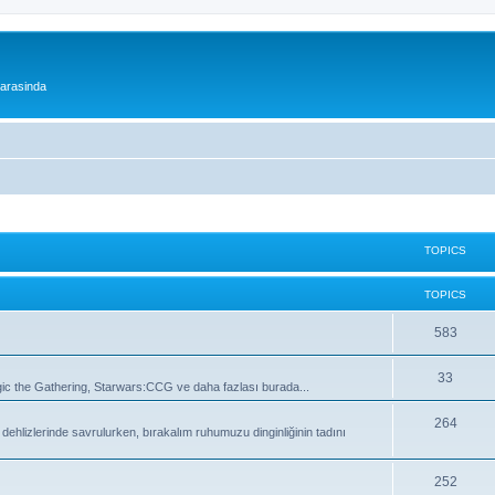
 arasinda
TOPICS
TOPICS
T
583
o
T
33
 the Gathering, Starwars:CCG ve daha fazlası burada...
p
o
i
T
264
lizlerinde savrulurken, bırakalım ruhumuzu dinginliğinin tadını
p
c
o
i
s
p
T
252
c