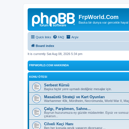
FrpWorld.Com
Baska bir dunya var gercekle hayal
Quick links
FAQ
Arşiv
Board index
It is currently Sat Aug 08, 2026 5:34 pm
FRPWORLD.COM HAKKINDA
KONU ÖTESI
Serbest Kürsü
Başka hiçbir yere uymadı dediğiniz mesajlar için.
Masaüstü Strateji ve Kart Oyunları
Warhammer 40k, Mordheim, Necromunda, World War II, Magic
Çalgı, Parşömen, Sahne...
Buyrun huzurumuza ey güzide müdavimler. Eşsiz ve sonsuz deh
çıkarsın...
Cilveli Keçi Hanı
Ben her konuda geyik yaparım diyorsanız…