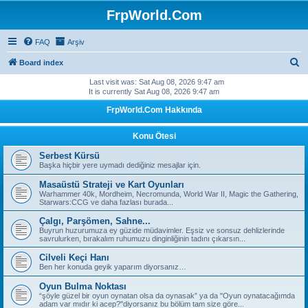
FrpWorld.Com
FAQ
Arşiv
S
Board index
e
Last visit was: Sat Aug 08, 2026 9:47 am
It is currently Sat Aug 08, 2026 9:47 am
a
FrpWorld.Com Hakkında
r
c
Konu Ötesi
h
Serbest Kürsü
Başka hiçbir yere uymadı dediğiniz mesajlar için.
Masaüstü Strateji ve Kart Oyunları
Warhammer 40k, Mordheim, Necromunda, World War II, Magic the Gathering,
Starwars:CCG ve daha fazlası burada...
Çalgı, Parşömen, Sahne...
Buyrun huzurumuza ey güzide müdavimler. Eşsiz ve sonsuz dehlizlerinde
savrulurken, bırakalım ruhumuzu dinginliğinin tadını çıkarsın...
Cilveli Keçi Hanı
Ben her konuda geyik yaparım diyorsanız…
Oyun Bulma Noktası
“şöyle güzel bir oyun oynatan olsa da oynasak” ya da "Oyun oynatacağımda
adam var mıdır ki acep?"diyorsanız bu bölüm tam size göre...