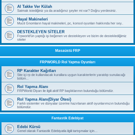
Al Takke Ver Külah
Satmak istediğiniz ya da aradığınız şeyler mi var? Doğru yerdesiniz.
Hayal Makineleri
Mucit Gnomların hayal makineleri, pc, konsol oyunları hakkında her sey..
DESTEKLEYEN SİTELER
Frpworld'ün yaptığı işi beğenen ve destekleyen ve bizim de desteklediğimiz
siteler
Masaüstü FRP
FRPWORLD Rol Yapma Oyunları
RP Karakter Kağıtları
Site içi rp de kullanılacak kurallara uygun karakterlerin yaratılıp sunulacağı
bölüm...
Rol Yapma Alanı
FRPWorld Diyarı ile ilgili aktif RP başlıklarının bulunduğu bölümdür.
Rol Yapma Alanı(Diyar Ötesi)
Farklı sistemler ve dünyalar üzerine hazırlanan aktif oyunlarımızın bulunduğu
bölümdür.
Fantastik Edebiyat
Edebi Kürsü
Genel olarak Fantastik Edebiyatla ilgili tartışmalar için…