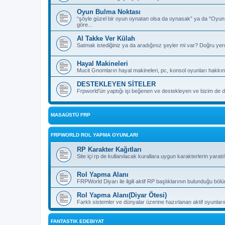
Oyun Bulma Noktası
“şöyle güzel bir oyun oynatan olsa da oynasak” ya da "Oyu
göre...
Al Takke Ver Külah
Satmak istediğiniz ya da aradığınız şeyler mi var? Doğru yer
Hayal Makineleri
Mucit Gnomların hayal makineleri, pc, konsol oyunları hakkın
DESTEKLEYEN SİTELER
Frpworld'ün yaptığı işi beğenen ve destekleyen ve bizim de de
MASAÜSTÜ FRP
FRPWORLD ROL YAPMA OYUNLARI
RP Karakter Kağıtları
Site içi rp de kullanılacak kurallara uygun karakterlerin yaratı
Rol Yapma Alanı
FRPWorld Diyarı ile ilgili aktif RP başlıklarının bulunduğu böl
Rol Yapma Alanı(Diyar Ötesi)
Farklı sistemler ve dünyalar üzerine hazırlanan aktif oyunla
FANTASTIK EDEBIYAT