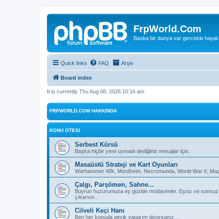
FrpWorld.Com
Baska bir dunya var gercekle hayal
Quick links
FAQ
Arşiv
Board index
It is currently Thu Aug 06, 2026 10:16 am
FRPWORLD.COM HAKKINDA
KONU ÖTESI
Serbest Kürsü
Başka hiçbir yere uymadı dediğiniz mesajlar için.
Masaüstü Strateji ve Kart Oyunları
Warhammer 40k, Mordheim, Necromunda, World War II, Magic
Çalgı, Parşömen, Sahne...
Buyrun huzurumuza ey güzide müdavimler. Eşsiz ve sonsuz deh
çıkarsın...
Cilveli Keçi Hanı
Ben her konuda geyik yaparım diyorsanız…