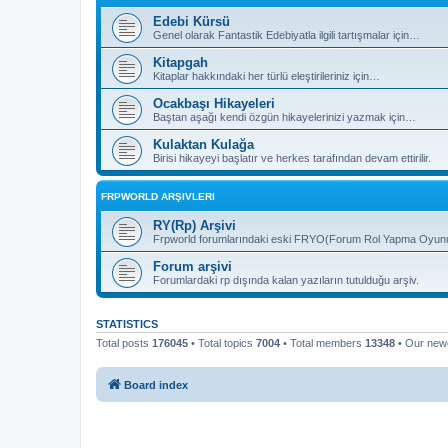
Edebi Kürsü
Genel olarak Fantastik Edebiyatla ilgili tartışmalar için…
Kitapgah
Kitaplar hakkındaki her türlü eleştirileriniz için…
Ocakbaşı Hikayeleri
Baştan aşağı kendi özgün hikayelerinizi yazmak için…
Kulaktan Kulağa
Birisi hikayeyi başlatır ve herkes tarafından devam ettirilir.
FRPWORLD ARŞIVLERI
RY(Rp) Arşivi
Frpworld forumlarındaki eski FRYO(Forum Rol Yapma Oyunu) b
Forum arşivi
Forumlardaki rp dışında kalan yazıların tutulduğu arşiv.
STATISTICS
Total posts
176045
• Total topics
7004
• Total members
13348
• Our ne
Board index