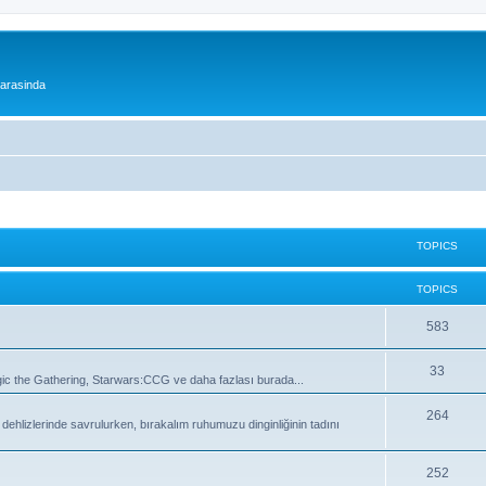
 arasinda
TOPICS
TOPICS
T
583
o
T
33
 the Gathering, Starwars:CCG ve daha fazlası burada...
p
o
i
T
264
lizlerinde savrulurken, bırakalım ruhumuzu dinginliğinin tadını
p
c
o
i
s
p
T
252
c