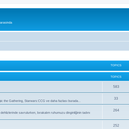
 arasinda
TOPICS
TOPICS
T
583
o
T
33
 the Gathering, Starwars:CCG ve daha fazlası burada...
p
o
i
T
264
lizlerinde savrulurken, bırakalım ruhumuzu dinginliğinin tadını
p
c
o
i
s
p
T
252
c