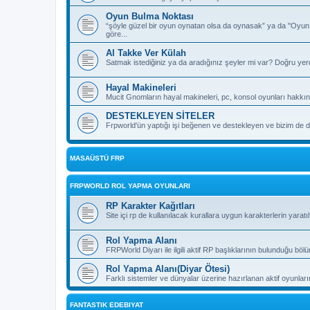
Oyun Bulma Noktası
“şöyle güzel bir oyun oynatan olsa da oynasak” ya da "Oyu
göre...
Al Takke Ver Külah
Satmak istediğiniz ya da aradığınız şeyler mi var? Doğru yer
Hayal Makineleri
Mucit Gnomların hayal makineleri, pc, konsol oyunları hakkın
DESTEKLEYEN SİTELER
Frpworld'ün yaptığı işi beğenen ve destekleyen ve bizim de de
MASAÜSTÜ FRP
FRPWORLD ROL YAPMA OYUNLARI
RP Karakter Kağıtları
Site içi rp de kullanılacak kurallara uygun karakterlerin yaratı
Rol Yapma Alanı
FRPWorld Diyarı ile ilgili aktif RP başlıklarının bulunduğu böl
Rol Yapma Alanı(Diyar Ötesi)
Farklı sistemler ve dünyalar üzerine hazırlanan aktif oyunla
FANTASTIK EDEBIYAT