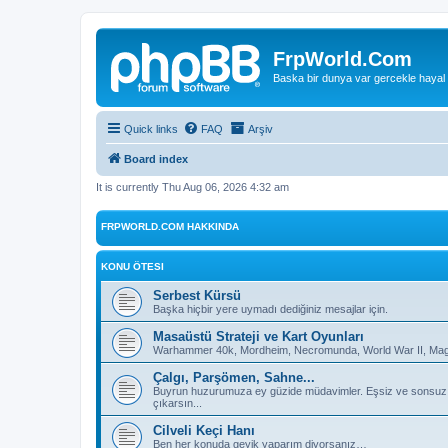
FrpWorld.Com
Baska bir dunya var gercekle hayal
Quick links
FAQ
Arşiv
Board index
It is currently Thu Aug 06, 2026 4:32 am
FRPWORLD.COM HAKKINDA
KONU ÖTESI
Serbest Kürsü
Başka hiçbir yere uymadı dediğiniz mesajlar için.
Masaüstü Strateji ve Kart Oyunları
Warhammer 40k, Mordheim, Necromunda, World War II, Magic
Çalgı, Parşömen, Sahne...
Buyrun huzurumuza ey güzide müdavimler. Eşsiz ve sonsuz deh
çıkarsın...
Cilveli Keçi Hanı
Ben her konuda geyik yaparım diyorsanız…