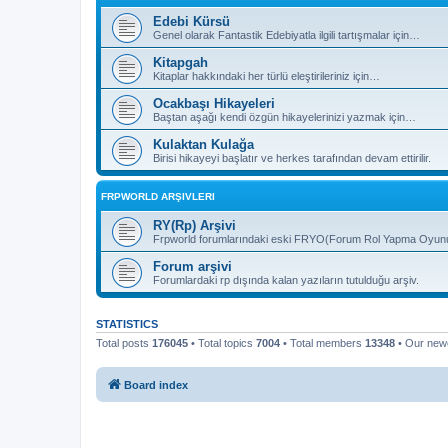
Edebi Kürsü
Genel olarak Fantastik Edebiyatla ilgili tartışmalar için…
Kitapgah
Kitaplar hakkındaki her türlü eleştirileriniz için…
Ocakbaşı Hikayeleri
Baştan aşağı kendi özgün hikayelerinizi yazmak için…
Kulaktan Kulağa
Birisi hikayeyi başlatır ve herkes tarafından devam ettirilir.
FRPWORLD ARŞIVLERI
RY(Rp) Arşivi
Frpworld forumlarındaki eski FRYO(Forum Rol Yapma Oyunu) b
Forum arşivi
Forumlardaki rp dışında kalan yazıların tutulduğu arşiv.
STATISTICS
Total posts
176045
• Total topics
7004
• Total members
13348
• Our ne
Board index