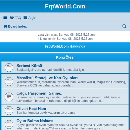
FrpWorld.Com
FAQ
Arşiv
S
Board index
e
Last visit was: Sat Aug 08, 2026 5:17 am
It is currently Sat Aug 08, 2026 5:17 am
a
FrpWorld.Com Hakkında
r
c
Konu Ötesi
h
Serbest Kürsü
Başka hiçbir yere uymadı dediğiniz mesajlar için.
Masaüstü Strateji ve Kart Oyunları
Warhammer 40k, Mordheim, Necromunda, World War II, Magic the Gathering,
Starwars:CCG ve daha fazlası burada...
Çalgı, Parşömen, Sahne...
Buyrun huzurumuza ey güzide müdavimler. Eşsiz ve sonsuz dehlizlerinde
savrulurken, bırakalım ruhumuzu dinginliğinin tadını çıkarsın...
Cilveli Keçi Hanı
Ben her konuda geyik yaparım diyorsanız…
Oyun Bulma Noktası
“şöyle güzel bir oyun oynatan olsa da oynasak” ya da "Oyun oynatacağımda
adam var mıdır ki acep?"diyorsanız bu bölüm tam size göre...