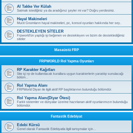
Al Takke Ver Külah
Satmak istediğiniz ya da aradığınız şeyler mi var? Doğru yerdesiniz.
Hayal Makineleri
Mucit Gnomların hayal makineleri, pc, konsol oyunları hakkında her sey..
DESTEKLEYEN SİTELER
Frpworld'ün yaptığı işi beğenen ve destekleyen ve bizim de desteklediğimiz
siteler
Masaüstü FRP
FRPWORLD Rol Yapma Oyunları
RP Karakter Kağıtları
Site içi rp de kullanılacak kurallara uygun karakterlerin yaratılıp sunulacağı
bölüm...
Rol Yapma Alanı
FRPWorld Diyarı ile ilgili aktif RP başlıklarının bulunduğu bölümdür.
Rol Yapma Alanı(Diyar Ötesi)
Farklı sistemler ve dünyalar üzerine hazırlanan aktif oyunlarımızın bulunduğu
bölümdür.
Fantastik Edebiyat
Edebi Kürsü
Genel olarak Fantastik Edebiyatla ilgili tartışmalar için…