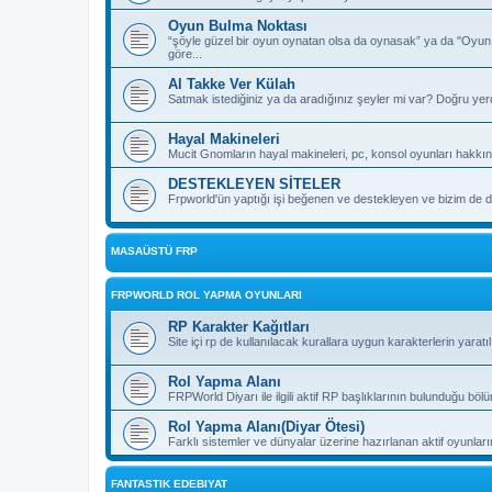
Oyun Bulma Noktası
“şöyle güzel bir oyun oynatan olsa da oynasak” ya da "Oyu
göre...
Al Takke Ver Külah
Satmak istediğiniz ya da aradığınız şeyler mi var? Doğru yer
Hayal Makineleri
Mucit Gnomların hayal makineleri, pc, konsol oyunları hakkın
DESTEKLEYEN SİTELER
Frpworld'ün yaptığı işi beğenen ve destekleyen ve bizim de de
MASAÜSTÜ FRP
FRPWORLD ROL YAPMA OYUNLARI
RP Karakter Kağıtları
Site içi rp de kullanılacak kurallara uygun karakterlerin yaratı
Rol Yapma Alanı
FRPWorld Diyarı ile ilgili aktif RP başlıklarının bulunduğu böl
Rol Yapma Alanı(Diyar Ötesi)
Farklı sistemler ve dünyalar üzerine hazırlanan aktif oyunla
FANTASTIK EDEBIYAT