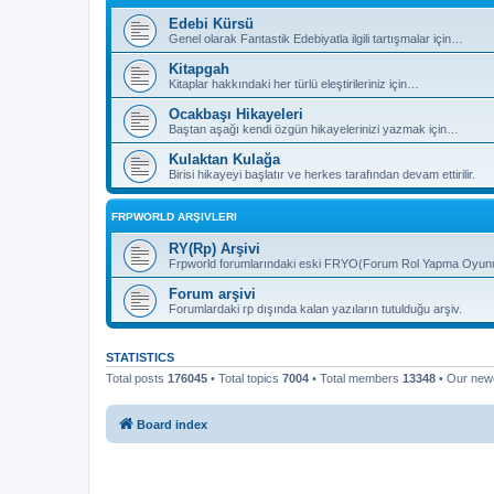
Edebi Kürsü
Genel olarak Fantastik Edebiyatla ilgili tartışmalar için…
Kitapgah
Kitaplar hakkındaki her türlü eleştirileriniz için…
Ocakbaşı Hikayeleri
Baştan aşağı kendi özgün hikayelerinizi yazmak için…
Kulaktan Kulağa
Birisi hikayeyi başlatır ve herkes tarafından devam ettirilir.
FRPWORLD ARŞIVLERI
RY(Rp) Arşivi
Frpworld forumlarındaki eski FRYO(Forum Rol Yapma Oyunu) b
Forum arşivi
Forumlardaki rp dışında kalan yazıların tutulduğu arşiv.
STATISTICS
Total posts
176045
• Total topics
7004
• Total members
13348
• Our ne
Board index