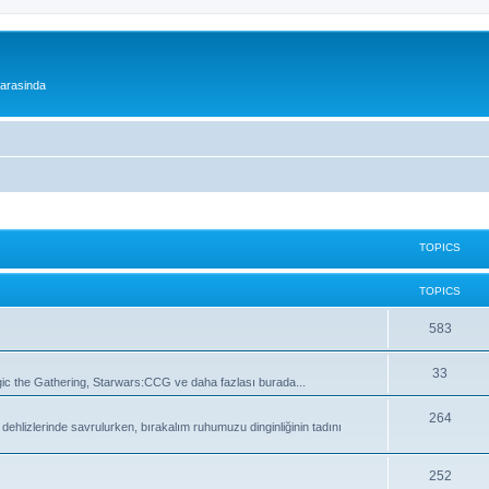
 arasinda
TOPICS
TOPICS
T
583
o
T
33
 the Gathering, Starwars:CCG ve daha fazlası burada...
p
o
i
T
264
lizlerinde savrulurken, bırakalım ruhumuzu dinginliğinin tadını
p
c
o
i
s
p
T
252
c