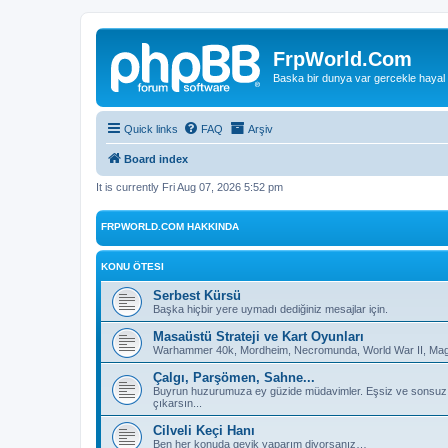
FrpWorld.Com
Baska bir dunya var gercekle hayal
Quick links
FAQ
Arşiv
Board index
It is currently Fri Aug 07, 2026 5:52 pm
FRPWORLD.COM HAKKINDA
KONU ÖTESI
Serbest Kürsü
Başka hiçbir yere uymadı dediğiniz mesajlar için.
Masaüstü Strateji ve Kart Oyunları
Warhammer 40k, Mordheim, Necromunda, World War II, Magic
Çalgı, Parşömen, Sahne...
Buyrun huzurumuza ey güzide müdavimler. Eşsiz ve sonsuz deh
çıkarsın...
Cilveli Keçi Hanı
Ben her konuda geyik yaparım diyorsanız…