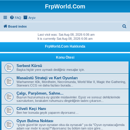
FrpWorld.Com
FAQ
Arşiv
S
Board index
e
Last visit was: Sat Aug 08, 2026 6:06 am
It is currently Sat Aug 08, 2026 6:06 am
a
FrpWorld.Com Hakkında
r
c
Konu Ötesi
h
Serbest Kürsü
Başka hiçbir yere uymadı dediğiniz mesajlar için.
Masaüstü Strateji ve Kart Oyunları
Warhammer 40k, Mordheim, Necromunda, World War II, Magic the Gathering,
Starwars:CCG ve daha fazlası burada...
Çalgı, Parşömen, Sahne...
Buyrun huzurumuza ey güzide müdavimler. Eşsiz ve sonsuz dehlizlerinde
savrulurken, bırakalım ruhumuzu dinginliğinin tadını çıkarsın...
Cilveli Keçi Hanı
Ben her konuda geyik yaparım diyorsanız…
Oyun Bulma Noktası
“şöyle güzel bir oyun oynatan olsa da oynasak” ya da "Oyun oynatacağımda
adam var mıdır ki acep?"diyorsanız bu bölüm tam size göre...