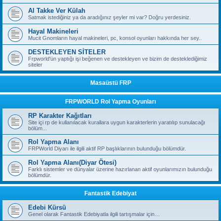
Al Takke Ver Külah
Satmak istediğiniz ya da aradığınız şeyler mi var? Doğru yerdesiniz.
Hayal Makineleri
Mucit Gnomların hayal makineleri, pc, konsol oyunları hakkında her sey..
DESTEKLEYEN SİTELER
Frpworld'ün yaptığı işi beğenen ve destekleyen ve bizim de desteklediğimiz
siteler
Masaüstü FRP
FRPWORLD Rol Yapma Oyunları
RP Karakter Kağıtları
Site içi rp de kullanılacak kurallara uygun karakterlerin yaratılıp sunulacağı
bölüm...
Rol Yapma Alanı
FRPWorld Diyarı ile ilgili aktif RP başlıklarının bulunduğu bölümdür.
Rol Yapma Alanı(Diyar Ötesi)
Farklı sistemler ve dünyalar üzerine hazırlanan aktif oyunlarımızın bulunduğu
bölümdür.
Fantastik Edebiyat
Edebi Kürsü
Genel olarak Fantastik Edebiyatla ilgili tartışmalar için…