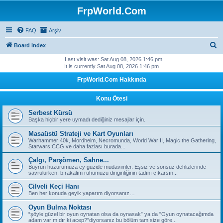
FrpWorld.Com
FAQ
Arşiv
S
Board index
e
Last visit was: Sat Aug 08, 2026 1:46 pm
It is currently Sat Aug 08, 2026 1:46 pm
a
FrpWorld.Com Hakkında
r
c
Konu Ötesi
h
Serbest Kürsü
Başka hiçbir yere uymadı dediğiniz mesajlar için.
Masaüstü Strateji ve Kart Oyunları
Warhammer 40k, Mordheim, Necromunda, World War II, Magic the Gathering,
Starwars:CCG ve daha fazlası burada...
Çalgı, Parşömen, Sahne...
Buyrun huzurumuza ey güzide müdavimler. Eşsiz ve sonsuz dehlizlerinde
savrulurken, bırakalım ruhumuzu dinginliğinin tadını çıkarsın...
Cilveli Keçi Hanı
Ben her konuda geyik yaparım diyorsanız…
Oyun Bulma Noktası
“şöyle güzel bir oyun oynatan olsa da oynasak” ya da "Oyun oynatacağımda
adam var mıdır ki acep?"diyorsanız bu bölüm tam size göre...