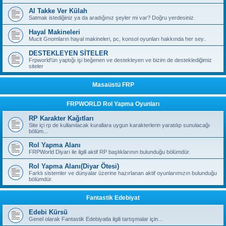
Al Takke Ver Külah
Satmak istediğiniz ya da aradığınız şeyler mi var? Doğru yerdesiniz.
Hayal Makineleri
Mucit Gnomların hayal makineleri, pc, konsol oyunları hakkında her sey..
DESTEKLEYEN SİTELER
Frpworld'ün yaptığı işi beğenen ve destekleyen ve bizim de desteklediğimiz
siteler
Masaüstü FRP
FRPWORLD Rol Yapma Oyunları
RP Karakter Kağıtları
Site içi rp de kullanılacak kurallara uygun karakterlerin yaratılıp sunulacağı
bölüm...
Rol Yapma Alanı
FRPWorld Diyarı ile ilgili aktif RP başlıklarının bulunduğu bölümdür.
Rol Yapma Alanı(Diyar Ötesi)
Farklı sistemler ve dünyalar üzerine hazırlanan aktif oyunlarımızın bulunduğu
bölümdür.
Fantastik Edebiyat
Edebi Kürsü
Genel olarak Fantastik Edebiyatla ilgili tartışmalar için…