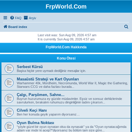
FrpWorld.Com
FAQ
Arşiv
S
Board index
e
Last visit was: Sun Aug 09, 2026 4:57 am
It is currently Sun Aug 09, 2026 4:57 am
a
FrpWorld.Com Hakkında
r
c
Konu Ötesi
h
Serbest Kürsü
Başka hiçbir yere uymadı dediğiniz mesajlar için.
Masaüstü Strateji ve Kart Oyunları
Warhammer 40k, Mordheim, Necromunda, World War II, Magic the Gathering,
Starwars:CCG ve daha fazlası burada...
Çalgı, Parşömen, Sahne...
Buyrun huzurumuza ey güzide müdavimler. Eşsiz ve sonsuz dehlizlerinde
savrulurken, bırakalım ruhumuzu dinginliğinin tadını çıkarsın...
Cilveli Keçi Hanı
Ben her konuda geyik yaparım diyorsanız…
Oyun Bulma Noktası
“şöyle güzel bir oyun oynatan olsa da oynasak” ya da "Oyun oynatacağımda
adam var mıdır ki acep?"diyorsanız bu bölüm tam size göre...