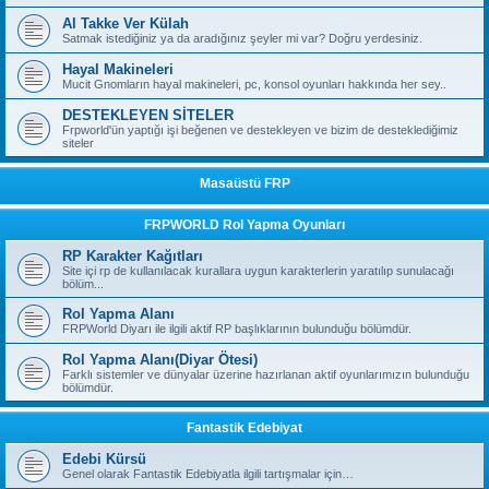
Al Takke Ver Külah
Satmak istediğiniz ya da aradığınız şeyler mi var? Doğru yerdesiniz.
Hayal Makineleri
Mucit Gnomların hayal makineleri, pc, konsol oyunları hakkında her sey..
DESTEKLEYEN SİTELER
Frpworld'ün yaptığı işi beğenen ve destekleyen ve bizim de desteklediğimiz
siteler
Masaüstü FRP
FRPWORLD Rol Yapma Oyunları
RP Karakter Kağıtları
Site içi rp de kullanılacak kurallara uygun karakterlerin yaratılıp sunulacağı
bölüm...
Rol Yapma Alanı
FRPWorld Diyarı ile ilgili aktif RP başlıklarının bulunduğu bölümdür.
Rol Yapma Alanı(Diyar Ötesi)
Farklı sistemler ve dünyalar üzerine hazırlanan aktif oyunlarımızın bulunduğu
bölümdür.
Fantastik Edebiyat
Edebi Kürsü
Genel olarak Fantastik Edebiyatla ilgili tartışmalar için…