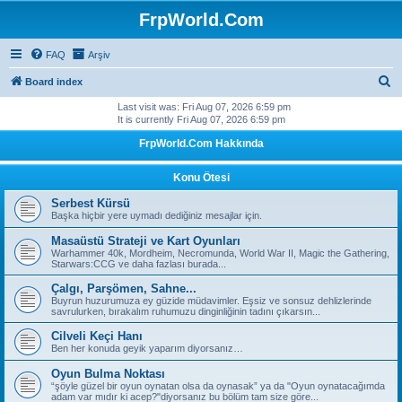
FrpWorld.Com
FAQ
Arşiv
S
Board index
e
Last visit was: Fri Aug 07, 2026 6:59 pm
It is currently Fri Aug 07, 2026 6:59 pm
a
FrpWorld.Com Hakkında
r
c
Konu Ötesi
h
Serbest Kürsü
Başka hiçbir yere uymadı dediğiniz mesajlar için.
Masaüstü Strateji ve Kart Oyunları
Warhammer 40k, Mordheim, Necromunda, World War II, Magic the Gathering,
Starwars:CCG ve daha fazlası burada...
Çalgı, Parşömen, Sahne...
Buyrun huzurumuza ey güzide müdavimler. Eşsiz ve sonsuz dehlizlerinde
savrulurken, bırakalım ruhumuzu dinginliğinin tadını çıkarsın...
Cilveli Keçi Hanı
Ben her konuda geyik yaparım diyorsanız…
Oyun Bulma Noktası
“şöyle güzel bir oyun oynatan olsa da oynasak” ya da "Oyun oynatacağımda
adam var mıdır ki acep?"diyorsanız bu bölüm tam size göre...