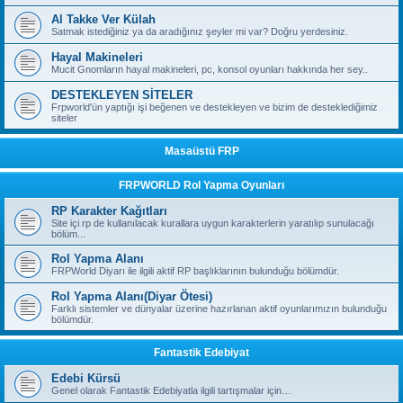
Al Takke Ver Külah
Satmak istediğiniz ya da aradığınız şeyler mi var? Doğru yerdesiniz.
Hayal Makineleri
Mucit Gnomların hayal makineleri, pc, konsol oyunları hakkında her sey..
DESTEKLEYEN SİTELER
Frpworld'ün yaptığı işi beğenen ve destekleyen ve bizim de desteklediğimiz
siteler
Masaüstü FRP
FRPWORLD Rol Yapma Oyunları
RP Karakter Kağıtları
Site içi rp de kullanılacak kurallara uygun karakterlerin yaratılıp sunulacağı
bölüm...
Rol Yapma Alanı
FRPWorld Diyarı ile ilgili aktif RP başlıklarının bulunduğu bölümdür.
Rol Yapma Alanı(Diyar Ötesi)
Farklı sistemler ve dünyalar üzerine hazırlanan aktif oyunlarımızın bulunduğu
bölümdür.
Fantastik Edebiyat
Edebi Kürsü
Genel olarak Fantastik Edebiyatla ilgili tartışmalar için…