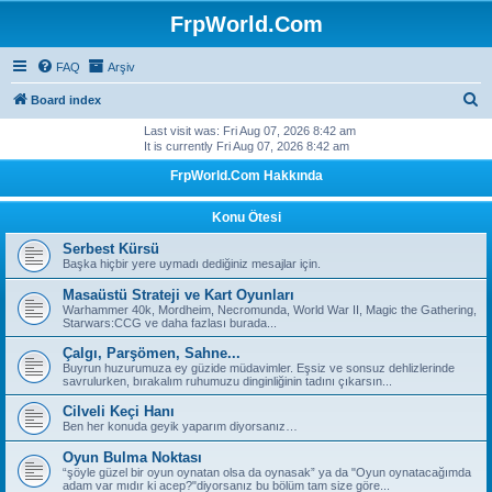
FrpWorld.Com
FAQ
Arşiv
S
Board index
e
Last visit was: Fri Aug 07, 2026 8:42 am
It is currently Fri Aug 07, 2026 8:42 am
a
FrpWorld.Com Hakkında
r
c
Konu Ötesi
h
Serbest Kürsü
Başka hiçbir yere uymadı dediğiniz mesajlar için.
Masaüstü Strateji ve Kart Oyunları
Warhammer 40k, Mordheim, Necromunda, World War II, Magic the Gathering,
Starwars:CCG ve daha fazlası burada...
Çalgı, Parşömen, Sahne...
Buyrun huzurumuza ey güzide müdavimler. Eşsiz ve sonsuz dehlizlerinde
savrulurken, bırakalım ruhumuzu dinginliğinin tadını çıkarsın...
Cilveli Keçi Hanı
Ben her konuda geyik yaparım diyorsanız…
Oyun Bulma Noktası
“şöyle güzel bir oyun oynatan olsa da oynasak” ya da "Oyun oynatacağımda
adam var mıdır ki acep?"diyorsanız bu bölüm tam size göre...