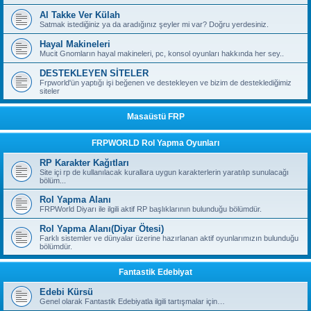
Al Takke Ver Külah
Satmak istediğiniz ya da aradığınız şeyler mi var? Doğru yerdesiniz.
Hayal Makineleri
Mucit Gnomların hayal makineleri, pc, konsol oyunları hakkında her sey..
DESTEKLEYEN SİTELER
Frpworld'ün yaptığı işi beğenen ve destekleyen ve bizim de desteklediğimiz
siteler
Masaüstü FRP
FRPWORLD Rol Yapma Oyunları
RP Karakter Kağıtları
Site içi rp de kullanılacak kurallara uygun karakterlerin yaratılıp sunulacağı
bölüm...
Rol Yapma Alanı
FRPWorld Diyarı ile ilgili aktif RP başlıklarının bulunduğu bölümdür.
Rol Yapma Alanı(Diyar Ötesi)
Farklı sistemler ve dünyalar üzerine hazırlanan aktif oyunlarımızın bulunduğu
bölümdür.
Fantastik Edebiyat
Edebi Kürsü
Genel olarak Fantastik Edebiyatla ilgili tartışmalar için…