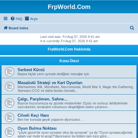
FrpWorld.Com
FAQ
Arşiv
S
Board index
e
Last visit was: Fri Aug 07, 2026 9:41 am
It is currently Fri Aug 07, 2026 9:41 am
a
FrpWorld.Com Hakkında
r
c
Konu Ötesi
h
Serbest Kürsü
Başka hiçbir yere uymadı dediğiniz mesajlar için.
Masaüstü Strateji ve Kart Oyunları
Warhammer 40k, Mordheim, Necromunda, World War II, Magic the Gathering,
Starwars:CCG ve daha fazlası burada...
Çalgı, Parşömen, Sahne...
Buyrun huzurumuza ey güzide müdavimler. Eşsiz ve sonsuz dehlizlerinde
savrulurken, bırakalım ruhumuzu dinginliğinin tadını çıkarsın...
Cilveli Keçi Hanı
Ben her konuda geyik yaparım diyorsanız…
Oyun Bulma Noktası
“şöyle güzel bir oyun oynatan olsa da oynasak” ya da "Oyun oynatacağımda
adam var mıdır ki acep?"diyorsanız bu bölüm tam size göre...