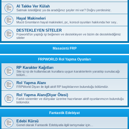
Al Takke Ver Külah
Satmak istediğiniz ya da aradığınız şeyler mi var? Doğru yerdesiniz.
Hayal Makineleri
Mucit Gnomların hayal makineleri, pc, konsol oyunları hakkında her sey..
DESTEKLEYEN SİTELER
Frpworld'ün yaptığı işi beğenen ve destekleyen ve bizim de desteklediğimiz
siteler
Masaüstü FRP
FRPWORLD Rol Yapma Oyunları
RP Karakter Kağıtları
Site içi rp de kullanılacak kurallara uygun karakterlerin yaratılıp sunulacağı
bölüm...
Rol Yapma Alanı
FRPWorld Diyarı ile ilgili aktif RP başlıklarının bulunduğu bölümdür.
Rol Yapma Alanı(Diyar Ötesi)
Farklı sistemler ve dünyalar üzerine hazırlanan aktif oyunlarımızın bulunduğu
bölümdür.
Fantastik Edebiyat
Edebi Kürsü
Genel olarak Fantastik Edebiyatla ilgili tartışmalar için…