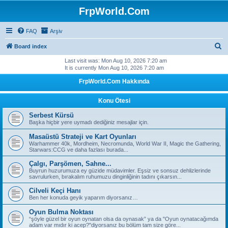
FrpWorld.Com
FAQ
Arşiv
S
Board index
e
Last visit was: Mon Aug 10, 2026 7:20 am
It is currently Mon Aug 10, 2026 7:20 am
a
FrpWorld.Com Hakkında
r
c
Konu Ötesi
h
Serbest Kürsü
Başka hiçbir yere uymadı dediğiniz mesajlar için.
Masaüstü Strateji ve Kart Oyunları
Warhammer 40k, Mordheim, Necromunda, World War II, Magic the Gathering,
Starwars:CCG ve daha fazlası burada...
Çalgı, Parşömen, Sahne...
Buyrun huzurumuza ey güzide müdavimler. Eşsiz ve sonsuz dehlizlerinde
savrulurken, bırakalım ruhumuzu dinginliğinin tadını çıkarsın...
Cilveli Keçi Hanı
Ben her konuda geyik yaparım diyorsanız…
Oyun Bulma Noktası
“şöyle güzel bir oyun oynatan olsa da oynasak” ya da "Oyun oynatacağımda
adam var mıdır ki acep?"diyorsanız bu bölüm tam size göre...