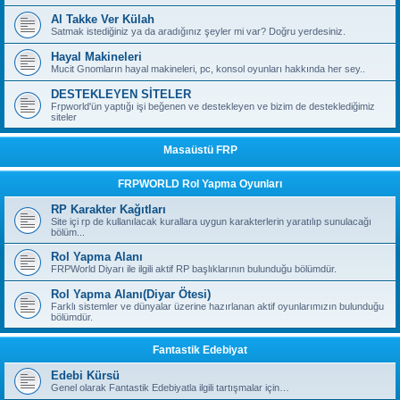
Al Takke Ver Külah
Satmak istediğiniz ya da aradığınız şeyler mi var? Doğru yerdesiniz.
Hayal Makineleri
Mucit Gnomların hayal makineleri, pc, konsol oyunları hakkında her sey..
DESTEKLEYEN SİTELER
Frpworld'ün yaptığı işi beğenen ve destekleyen ve bizim de desteklediğimiz
siteler
Masaüstü FRP
FRPWORLD Rol Yapma Oyunları
RP Karakter Kağıtları
Site içi rp de kullanılacak kurallara uygun karakterlerin yaratılıp sunulacağı
bölüm...
Rol Yapma Alanı
FRPWorld Diyarı ile ilgili aktif RP başlıklarının bulunduğu bölümdür.
Rol Yapma Alanı(Diyar Ötesi)
Farklı sistemler ve dünyalar üzerine hazırlanan aktif oyunlarımızın bulunduğu
bölümdür.
Fantastik Edebiyat
Edebi Kürsü
Genel olarak Fantastik Edebiyatla ilgili tartışmalar için…