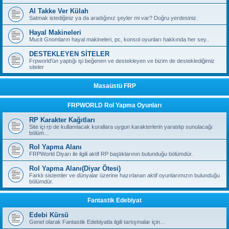
Al Takke Ver Külah
Satmak istediğiniz ya da aradığınız şeyler mi var? Doğru yerdesiniz.
Hayal Makineleri
Mucit Gnomların hayal makineleri, pc, konsol oyunları hakkında her sey..
DESTEKLEYEN SİTELER
Frpworld'ün yaptığı işi beğenen ve destekleyen ve bizim de desteklediğimiz
siteler
Masaüstü FRP
FRPWORLD Rol Yapma Oyunları
RP Karakter Kağıtları
Site içi rp de kullanılacak kurallara uygun karakterlerin yaratılıp sunulacağı
bölüm...
Rol Yapma Alanı
FRPWorld Diyarı ile ilgili aktif RP başlıklarının bulunduğu bölümdür.
Rol Yapma Alanı(Diyar Ötesi)
Farklı sistemler ve dünyalar üzerine hazırlanan aktif oyunlarımızın bulunduğu
bölümdür.
Fantastik Edebiyat
Edebi Kürsü
Genel olarak Fantastik Edebiyatla ilgili tartışmalar için…