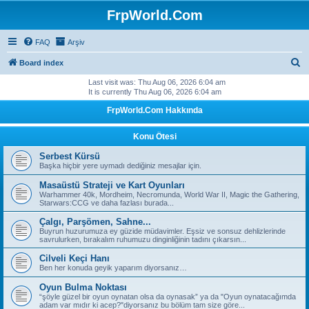
FrpWorld.Com
FAQ
Arşiv
S
Board index
e
Last visit was: Thu Aug 06, 2026 6:04 am
It is currently Thu Aug 06, 2026 6:04 am
a
FrpWorld.Com Hakkında
r
c
Konu Ötesi
h
Serbest Kürsü
Başka hiçbir yere uymadı dediğiniz mesajlar için.
Masaüstü Strateji ve Kart Oyunları
Warhammer 40k, Mordheim, Necromunda, World War II, Magic the Gathering,
Starwars:CCG ve daha fazlası burada...
Çalgı, Parşömen, Sahne...
Buyrun huzurumuza ey güzide müdavimler. Eşsiz ve sonsuz dehlizlerinde
savrulurken, bırakalım ruhumuzu dinginliğinin tadını çıkarsın...
Cilveli Keçi Hanı
Ben her konuda geyik yaparım diyorsanız…
Oyun Bulma Noktası
“şöyle güzel bir oyun oynatan olsa da oynasak” ya da "Oyun oynatacağımda
adam var mıdır ki acep?"diyorsanız bu bölüm tam size göre...