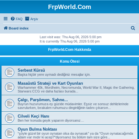
FrpWorld.Com
FAQ
Arşiv
S
Board index
e
Last visit was: Thu Aug 06, 2026 5:00 pm
It is currently Thu Aug 06, 2026 5:00 pm
a
FrpWorld.Com Hakkında
r
c
Konu Ötesi
h
Serbest Kürsü
Başka hiçbir yere uymadı dediğiniz mesajlar için.
Masaüstü Strateji ve Kart Oyunları
Warhammer 40k, Mordheim, Necromunda, World War II, Magic the Gathering,
Starwars:CCG ve daha fazlası burada...
Çalgı, Parşömen, Sahne...
Buyrun huzurumuza ey güzide müdavimler. Eşsiz ve sonsuz dehlizlerinde
savrulurken, bırakalım ruhumuzu dinginliğinin tadını çıkarsın...
Cilveli Keçi Hanı
Ben her konuda geyik yaparım diyorsanız…
Oyun Bulma Noktası
“şöyle güzel bir oyun oynatan olsa da oynasak” ya da "Oyun oynatacağımda
adam var mıdır ki acep?"diyorsanız bu bölüm tam size göre...