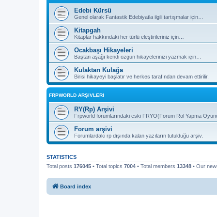
Edebi Kürsü
Genel olarak Fantastik Edebiyatla ilgili tartışmalar için…
Kitapgah
Kitaplar hakkındaki her türlü eleştirileriniz için…
Ocakbaşı Hikayeleri
Baştan aşağı kendi özgün hikayelerinizi yazmak için…
Kulaktan Kulağa
Birisi hikayeyi başlatır ve herkes tarafından devam ettirilir.
FRPWORLD ARŞIVLERI
RY(Rp) Arşivi
Frpworld forumlarındaki eski FRYO(Forum Rol Yapma Oyunu) b
Forum arşivi
Forumlardaki rp dışında kalan yazıların tutulduğu arşiv.
STATISTICS
Total posts
176045
• Total topics
7004
• Total members
13348
• Our ne
Board index