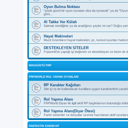
Oyun Bulma Noktası
“şöyle güzel bir oyun oynatan olsa da oynasak” ya da "Oyu
göre...
Al Takke Ver Külah
Satmak istediğiniz ya da aradığınız şeyler mi var? Doğru yer
Hayal Makineleri
Mucit Gnomların hayal makineleri, pc, konsol oyunları hakkın
DESTEKLEYEN SİTELER
Frpworld'ün yaptığı işi beğenen ve destekleyen ve bizim de de
MASAÜSTÜ FRP
FRPWORLD ROL YAPMA OYUNLARI
RP Karakter Kağıtları
Site içi rp de kullanılacak kurallara uygun karakterlerin yaratı
Rol Yapma Alanı
FRPWorld Diyarı ile ilgili aktif RP başlıklarının bulunduğu böl
Rol Yapma Alanı(Diyar Ötesi)
Farklı sistemler ve dünyalar üzerine hazırlanan aktif oyunla
FANTASTIK EDEBIYAT