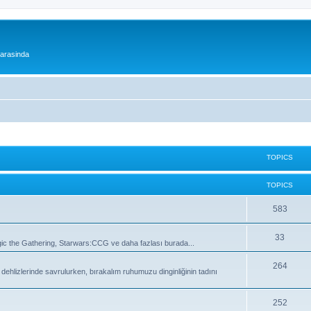
 arasinda
TOPICS
TOPICS
T
583
o
T
33
 the Gathering, Starwars:CCG ve daha fazlası burada...
p
o
i
T
264
lizlerinde savrulurken, bırakalım ruhumuzu dinginliğinin tadını
p
c
o
i
s
p
T
252
c