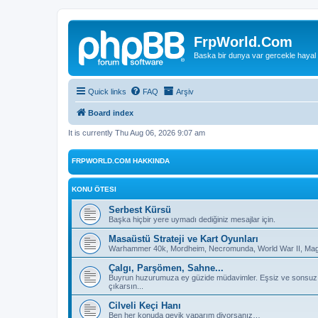
FrpWorld.Com
Baska bir dunya var gercekle hayal
Quick links
FAQ
Arşiv
Board index
It is currently Thu Aug 06, 2026 9:07 am
FRPWORLD.COM HAKKINDA
KONU ÖTESI
Serbest Kürsü
Başka hiçbir yere uymadı dediğiniz mesajlar için.
Masaüstü Strateji ve Kart Oyunları
Warhammer 40k, Mordheim, Necromunda, World War II, Magic
Çalgı, Parşömen, Sahne...
Buyrun huzurumuza ey güzide müdavimler. Eşsiz ve sonsuz deh
çıkarsın...
Cilveli Keçi Hanı
Ben her konuda geyik yaparım diyorsanız…