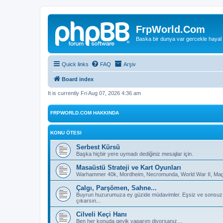
FrpWorld.Com
Baska bir dunya var gercekle hayal
Quick links
FAQ
Arşiv
Board index
It is currently Fri Aug 07, 2026 4:36 am
FRPWORLD.COM HAKKINDA
KONU ÖTESI
Serbest Kürsü
Başka hiçbir yere uymadı dediğiniz mesajlar için.
Masaüstü Strateji ve Kart Oyunları
Warhammer 40k, Mordheim, Necromunda, World War II, Magic
Çalgı, Parşömen, Sahne...
Buyrun huzurumuza ey güzide müdavimler. Eşsiz ve sonsuz deh
çıkarsın...
Cilveli Keçi Hanı
Ben her konuda geyik yaparım diyorsanız…