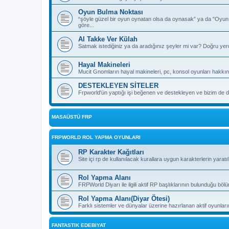
Oyun Bulma Noktası
“şöyle güzel bir oyun oynatan olsa da oynasak” ya da "Oyu
göre...
Al Takke Ver Külah
Satmak istediğiniz ya da aradığınız şeyler mi var? Doğru yer
Hayal Makineleri
Mucit Gnomların hayal makineleri, pc, konsol oyunları hakkın
DESTEKLEYEN SİTELER
Frpworld'ün yaptığı işi beğenen ve destekleyen ve bizim de de
MASAÜSTÜ FRP
FRPWORLD ROL YAPMA OYUNLARI
RP Karakter Kağıtları
Site içi rp de kullanılacak kurallara uygun karakterlerin yaratı
Rol Yapma Alanı
FRPWorld Diyarı ile ilgili aktif RP başlıklarının bulunduğu böl
Rol Yapma Alanı(Diyar Ötesi)
Farklı sistemler ve dünyalar üzerine hazırlanan aktif oyunla
FANTASTIK EDEBIYAT