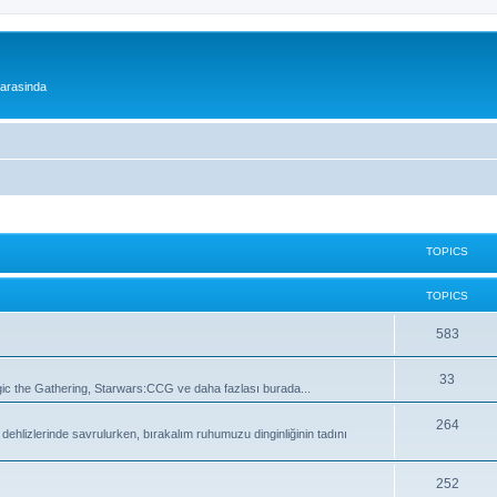
 arasinda
TOPICS
TOPICS
T
583
o
T
33
 the Gathering, Starwars:CCG ve daha fazlası burada...
p
o
i
T
264
lizlerinde savrulurken, bırakalım ruhumuzu dinginliğinin tadını
p
c
o
i
s
p
T
252
c