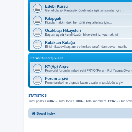
Edebi Kürsü
Genel olarak Fantastik Edebiyatla ilgili tartışmalar için…
Kitapgah
Kitaplar hakkındaki her türlü eleştirileriniz için…
Ocakbaşı Hikayeleri
Baştan aşağı kendi özgün hikayelerinizi yazmak için…
Kulaktan Kulağa
Birisi hikayeyi başlatır ve herkes tarafından devam ettirilir.
FRPWORLD ARŞIVLERI
RY(Rp) Arşivi
Frpworld forumlarındaki eski FRYO(Forum Rol Yapma Oyunu) b
Forum arşivi
Forumlardaki rp dışında kalan yazıların tutulduğu arşiv.
STATISTICS
Total posts
176045
• Total topics
7004
• Total members
13348
• Our ne
Board index