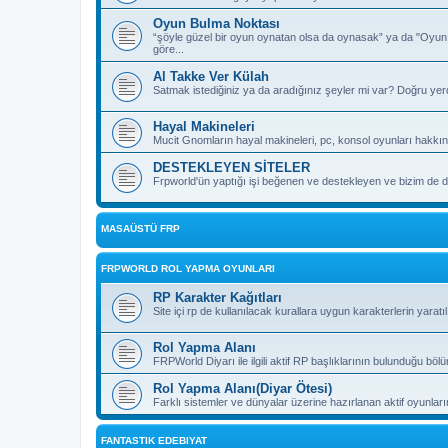
Oyun Bulma Noktası
“şöyle güzel bir oyun oynatan olsa da oynasak” ya da "Oyu
göre...
Al Takke Ver Külah
Satmak istediğiniz ya da aradığınız şeyler mi var? Doğru yer
Hayal Makineleri
Mucit Gnomların hayal makineleri, pc, konsol oyunları hakkın
DESTEKLEYEN SİTELER
Frpworld'ün yaptığı işi beğenen ve destekleyen ve bizim de de
MASAÜSTÜ FRP
FRPWORLD ROL YAPMA OYUNLARI
RP Karakter Kağıtları
Site içi rp de kullanılacak kurallara uygun karakterlerin yaratı
Rol Yapma Alanı
FRPWorld Diyarı ile ilgili aktif RP başlıklarının bulunduğu böl
Rol Yapma Alanı(Diyar Ötesi)
Farklı sistemler ve dünyalar üzerine hazırlanan aktif oyunla
FANTASTIK EDEBIYAT