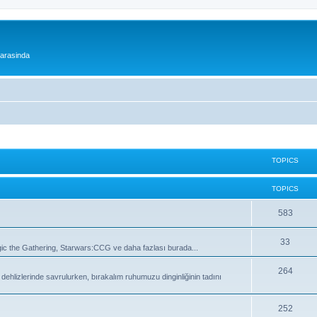
 arasinda
TOPICS
TOPICS
T
583
o
T
33
 the Gathering, Starwars:CCG ve daha fazlası burada...
p
o
i
T
264
lizlerinde savrulurken, bırakalım ruhumuzu dinginliğinin tadını
p
c
o
i
s
p
T
252
c