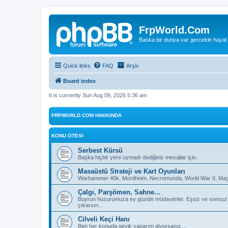
FrpWorld.Com
Baska bir dunya var gercekle hayal
Quick links
FAQ
Arşiv
Board index
It is currently Sun Aug 09, 2026 5:36 am
FRPWORLD.COM HAKKINDA
KONU ÖTESI
Serbest Kürsü
Başka hiçbir yere uymadı dediğiniz mesajlar için.
Masaüstü Strateji ve Kart Oyunları
Warhammer 40k, Mordheim, Necromunda, World War II, Magic
Çalgı, Parşömen, Sahne...
Buyrun huzurumuza ey güzide müdavimler. Eşsiz ve sonsuz deh
çıkarsın...
Cilveli Keçi Hanı
Ben her konuda geyik yaparım diyorsanız…