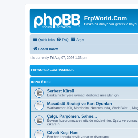
FrpWorld.Com
Baska bir dunya var gercekle hayal
Quick links
FAQ
Arşiv
Board index
It is currently Fri Aug 07, 2026 1:33 pm
FRPWORLD.COM HAKKINDA
KONU ÖTESI
Serbest Kürsü
Başka hiçbir yere uymadı dediğiniz mesajlar için.
Masaüstü Strateji ve Kart Oyunları
Warhammer 40k, Mordheim, Necromunda, World War II, Magic
Çalgı, Parşömen, Sahne...
Buyrun huzurumuza ey güzide müdavimler. Eşsiz ve sonsuz deh
çıkarsın...
Cilveli Keçi Hanı
Ben her konuda geyik yaparım diyorsanız…