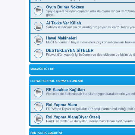
Oyun Bulma Noktası
“şöyle güzel bir oyun oynatan olsa da oynasak” ya da "Oyu
göre...
Al Takke Ver Külah
Satmak istediğiniz ya da aradığınız şeyler mi var? Doğru yer
Hayal Makineleri
Mucit Gnomların hayal makineleri, pc, konsol oyunları hakkın
DESTEKLEYEN SİTELER
Frpworld'ün yaptığı işi beğenen ve destekleyen ve bizim de de
MASAÜSTÜ FRP
FRPWORLD ROL YAPMA OYUNLARI
RP Karakter Kağıtları
Site içi rp de kullanılacak kurallara uygun karakterlerin yaratı
Rol Yapma Alanı
FRPWorld Diyarı ile ilgili aktif RP başlıklarının bulunduğu böl
Rol Yapma Alanı(Diyar Ötesi)
Farklı sistemler ve dünyalar üzerine hazırlanan aktif oyunla
FANTASTIK EDEBIYAT