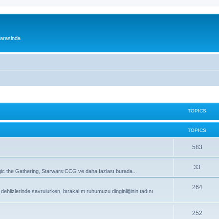
 arasinda
TOPICS
TOPICS
T
583
o
T
33
 the Gathering, Starwars:CCG ve daha fazlası burada...
p
o
i
T
264
lizlerinde savrulurken, bırakalım ruhumuzu dinginliğinin tadını
p
c
o
i
s
p
T
252
c