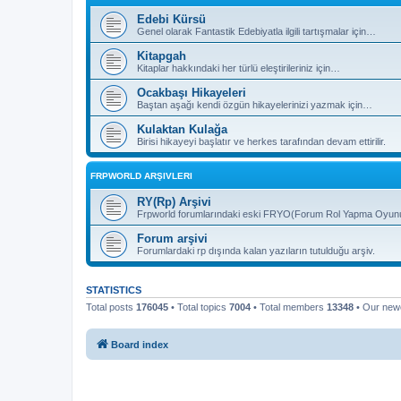
Edebi Kürsü
Genel olarak Fantastik Edebiyatla ilgili tartışmalar için…
Kitapgah
Kitaplar hakkındaki her türlü eleştirileriniz için…
Ocakbaşı Hikayeleri
Baştan aşağı kendi özgün hikayelerinizi yazmak için…
Kulaktan Kulağa
Birisi hikayeyi başlatır ve herkes tarafından devam ettirilir.
FRPWORLD ARŞIVLERI
RY(Rp) Arşivi
Frpworld forumlarındaki eski FRYO(Forum Rol Yapma Oyunu) b
Forum arşivi
Forumlardaki rp dışında kalan yazıların tutulduğu arşiv.
STATISTICS
Total posts
176045
• Total topics
7004
• Total members
13348
• Our ne
Board index