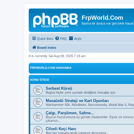
FrpWorld.Com
Baska bir dunya var gercekle hayal
Quick links
FAQ
Arşiv
Board index
It is currently Sat Aug 08, 2026 7:18 am
FRPWORLD.COM HAKKINDA
KONU ÖTESI
Serbest Kürsü
Başka hiçbir yere uymadı dediğiniz mesajlar için.
Masaüstü Strateji ve Kart Oyunları
Warhammer 40k, Mordheim, Necromunda, World War II, Magic
Çalgı, Parşömen, Sahne...
Buyrun huzurumuza ey güzide müdavimler. Eşsiz ve sonsuz deh
çıkarsın...
Cilveli Keçi Hanı
Ben her konuda geyik yaparım diyorsanız…