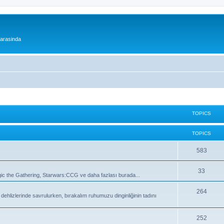
 arasinda
TOPICS
TOPICS
T
583
o
T
33
 the Gathering, Starwars:CCG ve daha fazlası burada...
p
o
i
T
264
lizlerinde savrulurken, bırakalım ruhumuzu dinginliğinin tadını
p
c
o
i
s
p
T
252
c