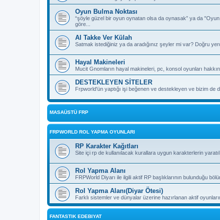
Oyun Bulma Noktası
“şöyle güzel bir oyun oynatan olsa da oynasak” ya da "Oyu
göre...
Al Takke Ver Külah
Satmak istediğiniz ya da aradığınız şeyler mi var? Doğru yer
Hayal Makineleri
Mucit Gnomların hayal makineleri, pc, konsol oyunları hakkın
DESTEKLEYEN SİTELER
Frpworld'ün yaptığı işi beğenen ve destekleyen ve bizim de de
MASAÜSTÜ FRP
FRPWORLD ROL YAPMA OYUNLARI
RP Karakter Kağıtları
Site içi rp de kullanılacak kurallara uygun karakterlerin yaratı
Rol Yapma Alanı
FRPWorld Diyarı ile ilgili aktif RP başlıklarının bulunduğu böl
Rol Yapma Alanı(Diyar Ötesi)
Farklı sistemler ve dünyalar üzerine hazırlanan aktif oyunla
FANTASTIK EDEBIYAT