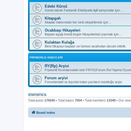
Edebi Kürsü
Genel olarak Fantastik Edebiyatla ilgili tartışmalar için…
Kitapgah
Kitaplar hakkındaki her türlü eleştirileriniz için…
Ocakbaşı Hikayeleri
Baştan aşağı kendi özgün hikayelerinizi yazmak için…
Kulaktan Kulağa
Birisi hikayeyi başlatır ve herkes tarafından devam ettirilir.
FRPWORLD ARŞIVLERI
RY(Rp) Arşivi
Frpworld forumlarındaki eski FRYO(Forum Rol Yapma Oyunu) b
Forum arşivi
Forumlardaki rp dışında kalan yazıların tutulduğu arşiv.
STATISTICS
Total posts
176045
• Total topics
7004
• Total members
13348
• Our ne
Board index