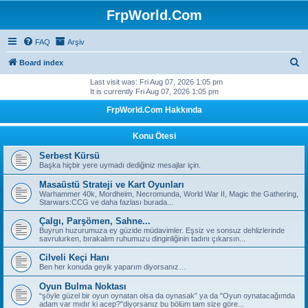
FrpWorld.Com
FAQ
Arşiv
S
Board index
e
Last visit was: Fri Aug 07, 2026 1:05 pm
It is currently Fri Aug 07, 2026 1:05 pm
a
FrpWorld.Com Hakkında
r
c
Konu Ötesi
h
Serbest Kürsü
Başka hiçbir yere uymadı dediğiniz mesajlar için.
Masaüstü Strateji ve Kart Oyunları
Warhammer 40k, Mordheim, Necromunda, World War II, Magic the Gathering,
Starwars:CCG ve daha fazlası burada...
Çalgı, Parşömen, Sahne...
Buyrun huzurumuza ey güzide müdavimler. Eşsiz ve sonsuz dehlizlerinde
savrulurken, bırakalım ruhumuzu dinginliğinin tadını çıkarsın...
Cilveli Keçi Hanı
Ben her konuda geyik yaparım diyorsanız…
Oyun Bulma Noktası
“şöyle güzel bir oyun oynatan olsa da oynasak” ya da "Oyun oynatacağımda
adam var mıdır ki acep?"diyorsanız bu bölüm tam size göre...