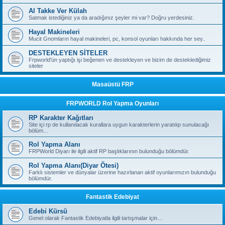
Al Takke Ver Külah
Satmak istediğiniz ya da aradığınız şeyler mi var? Doğru yerdesiniz.
Hayal Makineleri
Mucit Gnomların hayal makineleri, pc, konsol oyunları hakkında her sey..
DESTEKLEYEN SİTELER
Frpworld'ün yaptığı işi beğenen ve destekleyen ve bizim de desteklediğimiz
siteler
Masaüstü FRP
FRPWORLD Rol Yapma Oyunları
RP Karakter Kağıtları
Site içi rp de kullanılacak kurallara uygun karakterlerin yaratılıp sunulacağı
bölüm...
Rol Yapma Alanı
FRPWorld Diyarı ile ilgili aktif RP başlıklarının bulunduğu bölümdür.
Rol Yapma Alanı(Diyar Ötesi)
Farklı sistemler ve dünyalar üzerine hazırlanan aktif oyunlarımızın bulunduğu
bölümdür.
Fantastik Edebiyat
Edebi Kürsü
Genel olarak Fantastik Edebiyatla ilgili tartışmalar için…