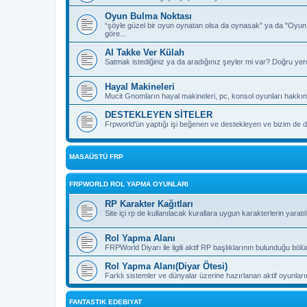
Oyun Bulma Noktası
“şöyle güzel bir oyun oynatan olsa da oynasak” ya da "Oyu
göre...
Al Takke Ver Külah
Satmak istediğiniz ya da aradığınız şeyler mi var? Doğru yer
Hayal Makineleri
Mucit Gnomların hayal makineleri, pc, konsol oyunları hakkın
DESTEKLEYEN SİTELER
Frpworld'ün yaptığı işi beğenen ve destekleyen ve bizim de de
MASAÜSTÜ FRP
FRPWORLD ROL YAPMA OYUNLARI
RP Karakter Kağıtları
Site içi rp de kullanılacak kurallara uygun karakterlerin yaratı
Rol Yapma Alanı
FRPWorld Diyarı ile ilgili aktif RP başlıklarının bulunduğu böl
Rol Yapma Alanı(Diyar Ötesi)
Farklı sistemler ve dünyalar üzerine hazırlanan aktif oyunla
FANTASTIK EDEBIYAT