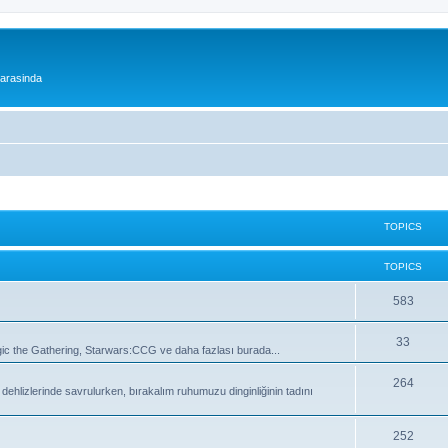
 arasinda
TOPICS
TOPICS
T
583
o
T
33
 the Gathering, Starwars:CCG ve daha fazlası burada...
p
o
i
T
264
lizlerinde savrulurken, bırakalım ruhumuzu dinginliğinin tadını
p
c
o
i
s
p
T
252
c