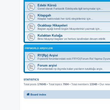
Edebi Kürsü
Genel olarak Fantastik Edebiyatla ilgili tartışmalar için…
Kitapgah
Kitaplar hakkındaki her türlü eleştirileriniz için…
Ocakbaşı Hikayeleri
Baştan aşağı kendi özgün hikayelerinizi yazmak için…
Kulaktan Kulağa
Birisi hikayeyi başlatır ve herkes tarafından devam ettirilir.
FRPWORLD ARŞIVLERI
RY(Rp) Arşivi
Frpworld forumlarındaki eski FRYO(Forum Rol Yapma Oyunu) b
Forum arşivi
Forumlardaki rp dışında kalan yazıların tutulduğu arşiv.
STATISTICS
Total posts
176045
• Total topics
7004
• Total members
13348
• Our ne
Board index