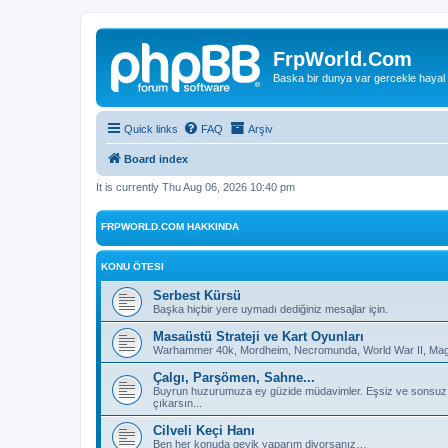
FrpWorld.Com
Baska bir dunya var gercekle hayal
Quick links
FAQ
Arşiv
Board index
It is currently Thu Aug 06, 2026 10:40 pm
FRPWORLD.COM HAKKINDA
KONU ÖTESI
Serbest Kürsü
Başka hiçbir yere uymadı dediğiniz mesajlar için.
Masaüstü Strateji ve Kart Oyunları
Warhammer 40k, Mordheim, Necromunda, World War II, Magic
Çalgı, Parşömen, Sahne...
Buyrun huzurumuza ey güzide müdavimler. Eşsiz ve sonsuz deh
çıkarsın...
Cilveli Keçi Hanı
Ben her konuda geyik yaparım diyorsanız…