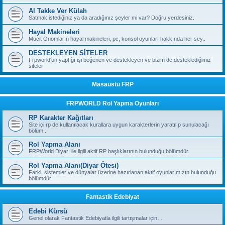
Al Takke Ver Külah
Satmak istediğiniz ya da aradığınız şeyler mi var? Doğru yerdesiniz.
Hayal Makineleri
Mucit Gnomların hayal makineleri, pc, konsol oyunları hakkında her sey..
DESTEKLEYEN SİTELER
Frpworld'ün yaptığı işi beğenen ve destekleyen ve bizim de desteklediğimiz
siteler
Masaüstü FRP
FRPWORLD Rol Yapma Oyunları
RP Karakter Kağıtları
Site içi rp de kullanılacak kurallara uygun karakterlerin yaratılıp sunulacağı
bölüm...
Rol Yapma Alanı
FRPWorld Diyarı ile ilgili aktif RP başlıklarının bulunduğu bölümdür.
Rol Yapma Alanı(Diyar Ötesi)
Farklı sistemler ve dünyalar üzerine hazırlanan aktif oyunlarımızın bulunduğu
bölümdür.
Fantastik Edebiyat
Edebi Kürsü
Genel olarak Fantastik Edebiyatla ilgili tartışmalar için…