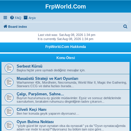
FrpWorld.Com
FAQ
Arşiv
S
Board index
e
Last visit was: Sat Aug 08, 2026 1:34 pm
It is currently Sat Aug 08, 2026 1:34 pm
a
FrpWorld.Com Hakkında
r
c
Konu Ötesi
h
Serbest Kürsü
Başka hiçbir yere uymadı dediğiniz mesajlar için.
Masaüstü Strateji ve Kart Oyunları
Warhammer 40k, Mordheim, Necromunda, World War II, Magic the Gathering,
Starwars:CCG ve daha fazlası burada...
Çalgı, Parşömen, Sahne...
Buyrun huzurumuza ey güzide müdavimler. Eşsiz ve sonsuz dehlizlerinde
savrulurken, bırakalım ruhumuzu dinginliğinin tadını çıkarsın...
Cilveli Keçi Hanı
Ben her konuda geyik yaparım diyorsanız…
Oyun Bulma Noktası
“şöyle güzel bir oyun oynatan olsa da oynasak” ya da "Oyun oynatacağımda
adam var mıdır ki acep?"diyorsanız bu bölüm tam size göre...