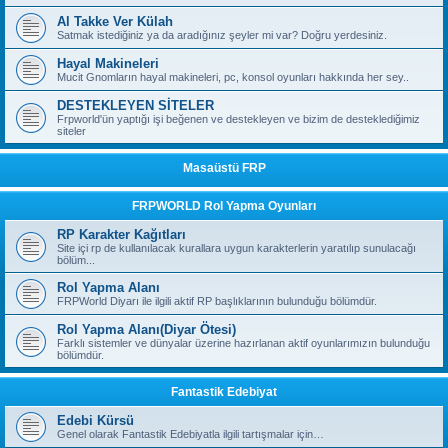
Al Takke Ver Külah
Satmak istediğiniz ya da aradığınız şeyler mi var? Doğru yerdesiniz.
Hayal Makineleri
Mucit Gnomların hayal makineleri, pc, konsol oyunları hakkında her sey..
DESTEKLEYEN SİTELER
Frpworld'ün yaptığı işi beğenen ve destekleyen ve bizim de desteklediğimiz
siteler
Masaüstü FRP
FRPWORLD Rol Yapma Oyunları
RP Karakter Kağıtları
Site içi rp de kullanılacak kurallara uygun karakterlerin yaratılıp sunulacağı
bölüm...
Rol Yapma Alanı
FRPWorld Diyarı ile ilgili aktif RP başlıklarının bulunduğu bölümdür.
Rol Yapma Alanı(Diyar Ötesi)
Farklı sistemler ve dünyalar üzerine hazırlanan aktif oyunlarımızın bulunduğu
bölümdür.
Fantastik Edebiyat
Edebi Kürsü
Genel olarak Fantastik Edebiyatla ilgili tartışmalar için…