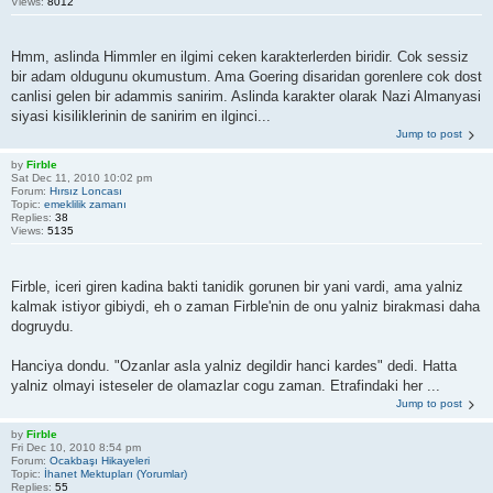
Views:
8012
Hmm, aslinda Himmler en ilgimi ceken karakterlerden biridir. Cok sessiz
bir adam oldugunu okumustum. Ama Goering disaridan gorenlere cok dost
canlisi gelen bir adammis sanirim. Aslinda karakter olarak Nazi Almanyasi
siyasi kisiliklerinin de sanirim en ilginci...
Jump to post
by
Firble
Sat Dec 11, 2010 10:02 pm
Forum:
Hırsız Loncası
Topic:
emeklilik zamanı
Replies:
38
Views:
5135
Firble, iceri giren kadina bakti tanidik gorunen bir yani vardi, ama yalniz
kalmak istiyor gibiydi, eh o zaman Firble'nin de onu yalniz birakmasi daha
dogruydu.
Hanciya dondu. "Ozanlar asla yalniz degildir hanci kardes" dedi. Hatta
yalniz olmayi isteseler de olamazlar cogu zaman. Etrafindaki her ...
Jump to post
by
Firble
Fri Dec 10, 2010 8:54 pm
Forum:
Ocakbaşı Hikayeleri
Topic:
İhanet Mektupları (Yorumlar)
Replies:
55