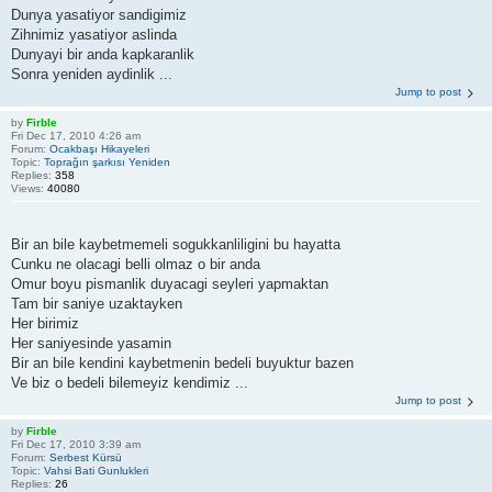
Dunya yasatiyor sandigimiz
Zihnimiz yasatiyor aslinda
Dunyayi bir anda kapkaranlik
Sonra yeniden aydinlik ...
Jump to post
by
Firble
Fri Dec 17, 2010 4:26 am
Forum:
Ocakbaşı Hikayeleri
Topic:
Toprağın şarkısı Yeniden
Replies:
358
Views:
40080
Bir an bile kaybetmemeli sogukkanliligini bu hayatta
Cunku ne olacagi belli olmaz o bir anda
Omur boyu pismanlik duyacagi seyleri yapmaktan
Tam bir saniye uzaktayken
Her birimiz
Her saniyesinde yasamin
Bir an bile kendini kaybetmenin bedeli buyuktur bazen
Ve biz o bedeli bilemeyiz kendimiz ...
Jump to post
by
Firble
Fri Dec 17, 2010 3:39 am
Forum:
Serbest Kürsü
Topic:
Vahsi Bati Gunlukleri
Replies:
26