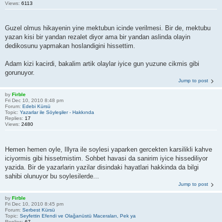
Views:
6113
Guzel olmus hikayenin yine mektubun icinde verilmesi. Bir de, mektubu
yazan kisi bir yandan rezalet diyor ama bir yandan aslinda olayin
dedikosunu yapmakan hoslandigini hissettim.
Adam kizi kacirdi, bakalim artik olaylar iyice gun yuzune cikmis gibi
gorunuyor.
Jump to post
by
Firble
Fri Dec 10, 2010 8:48 pm
Forum:
Edebi Kürsü
Topic:
Yazarlar ile Söyleşiler - Hakkında
Replies:
17
Views:
2480
Hemen hemen oyle, Illyra ile soylesi yaparken gercekten karsilikli kahve
iciyormis gibi hissetmistim. Sohbet havasi da sanirim iyice hissediliyor
yazida. Bir de yazarlarin yazilar disindaki hayatlari hakkinda da bilgi
sahibi olunuyor bu soylesilerde...
Jump to post
by
Firble
Fri Dec 10, 2010 8:45 pm
Forum:
Serbest Kürsü
Topic:
Seyfettin Efendi ve Olağanüstü Maceraları, Pek ya
Replies:
67