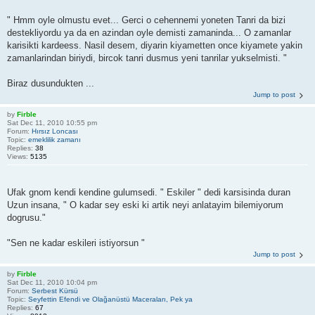
" Hmm oyle olmustu evet... Gerci o cehennemi yoneten Tanri da bizi
destekliyordu ya da en azindan oyle demisti zamaninda... O zamanlar
karisikti kardeess. Nasil desem, diyarin kiyametten once kiyamete yakin
zamanlarindan biriydi, bircok tanri dusmus yeni tanrilar yukselmisti. "
Biraz dusundukten ...
Jump to post
by
Firble
Sat Dec 11, 2010 10:55 pm
Forum:
Hırsız Loncası
Topic:
emeklilik zamanı
Replies:
38
Views:
5135
Ufak gnom kendi kendine gulumsedi. " Eskiler " dedi karsisinda duran
Uzun insana, " O kadar sey eski ki artik neyi anlatayim bilemiyorum
dogrusu."
"Sen ne kadar eskileri istiyorsun "
Jump to post
by
Firble
Sat Dec 11, 2010 10:04 pm
Forum:
Serbest Kürsü
Topic:
Seyfettin Efendi ve Olağanüstü Maceraları, Pek ya
Replies:
67