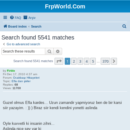
FrpWorld.Com
FAQ
Arşiv
S
Board index
Search
e
Search found 5541 matches
a
Go to advanced search
r
Search
Advanced search
c
Page
1
of
370
1
2
3
4
5
370
Next
Search found 5541 matches
h
…
by
Firble
Fri Dec 17, 2010 4:37 am
Forum:
Ocakbaşı Hikayeleri
Topic:
Efla dan şiirler
Replies:
68
Views:
11700
Guzel olmus Efla kardes... Uzun zamandir yapmiyoruz ben de bir karsi
siir yazayim. : )) ) Biraz siir kendi kendini yonetti aslinda
Oyle kuvvetli ki insanin zihni...
Aslinda nice sey var ki