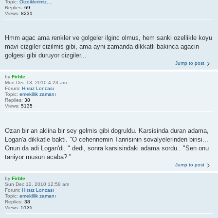
Topic:
Öizdiklerimiz....
Replies:
69
Views:
8231
Hmm agac ama renkler ve golgeler ilginc olmus, hem sanki ozellikle koyu
mavi cizgiler cizilmis gibi, ama ayni zamanda dikkatli bakinca agacin
golgesi gibi duruyor cizgiler...
Jump to post
by
Firble
Mon Dec 13, 2010 4:23 am
Forum:
Hırsız Loncası
Topic:
emeklilik zamanı
Replies:
38
Views:
5135
Ozan bir an aklina bir sey gelmis gibi dogruldu. Karsisinda duran adama,
Logan'a dikkatle bakti. "O cehennemin Tanrisinin sovalyelerinden birisi...
Onun da adi Logan'di. " dedi, sonra karsisindaki adama sordu.. "Sen onu
taniyor musun acaba? "
Jump to post
by
Firble
Sun Dec 12, 2010 12:58 am
Forum:
Hırsız Loncası
Topic:
emeklilik zamanı
Replies:
38
Views:
5135