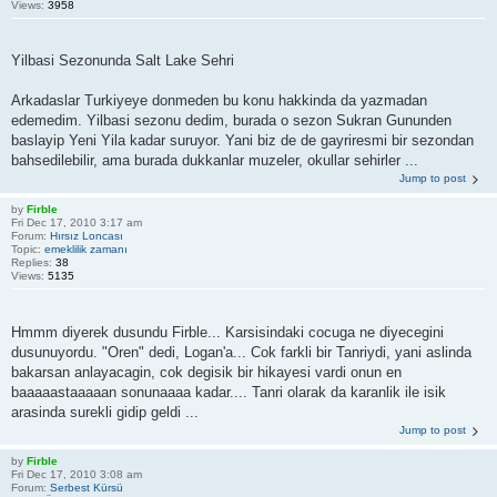
Views:
3958
Yilbasi Sezonunda Salt Lake Sehri
Arkadaslar Turkiyeye donmeden bu konu hakkinda da yazmadan
edemedim. Yilbasi sezonu dedim, burada o sezon Sukran Gununden
baslayip Yeni Yila kadar suruyor. Yani biz de de gayriresmi bir sezondan
bahsedilebilir, ama burada dukkanlar muzeler, okullar sehirler ...
Jump to post
by
Firble
Fri Dec 17, 2010 3:17 am
Forum:
Hırsız Loncası
Topic:
emeklilik zamanı
Replies:
38
Views:
5135
Hmmm diyerek dusundu Firble... Karsisindaki cocuga ne diyecegini
dusunuyordu. "Oren" dedi, Logan'a... Cok farkli bir Tanriydi, yani aslinda
bakarsan anlayacagin, cok degisik bir hikayesi vardi onun en
baaaaastaaaaan sonunaaaa kadar.... Tanri olarak da karanlik ile isik
arasinda surekli gidip geldi ...
Jump to post
by
Firble
Fri Dec 17, 2010 3:08 am
Forum:
Serbest Kürsü