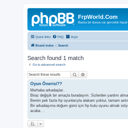
FrpWorld.Com
Baska bir dunya var gercekle hayal
Quick links
FAQ
Arşiv
Board index
Search
Search found 1 match
Go to advanced search
Search
Advanced search
Oyun Önerisi??
Merhaba arkadaşlar..
Biraz değişik bir amaçla buradayım. Sizlerden yardım almak
Benim pek fazla frp oyunlarıyla alakam yoktur, tamam aslınd
Bir arkadaşıma doğum günü için frp kutu oyunu almak istiy
acaba ...