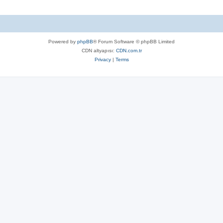
Powered by
phpBB
® Forum Software © phpBB Limited
CDN altyapısı:
CDN.com.tr
Privacy
|
Terms