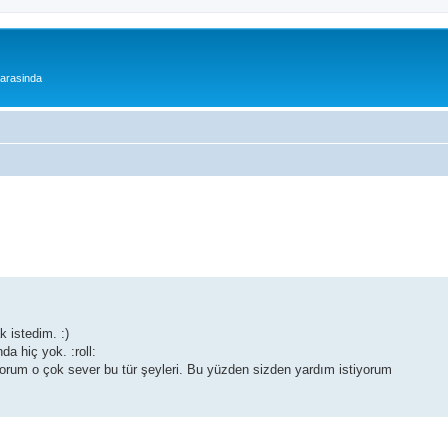
 arasinda
 istedim. :)
a hiç yok. :roll:
orum o çok sever bu tür şeyleri. Bu yüzden sizden yardım istiyorum