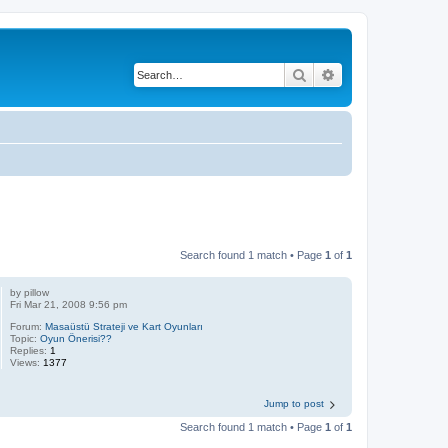
Search
Advanced search
Search found 1 match • Page
1
of
1
by
pillow
Fri Mar 21, 2008 9:56 pm
Forum:
Masaüstü Strateji ve Kart Oyunları
Topic:
Oyun Önerisi??
Replies:
1
Views:
1377
Jump to post
Search found 1 match • Page
1
of
1