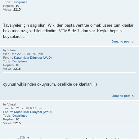
Topic:
Disciplines
Replies:
10
Views:
2215
Tavsiyeler için sağ olun. Wiki den başta ventrue olmak üzere tüm klanlar
hakkında az-çok bilgi edindim. VTMB de 7 klan var. Keşke hepsini
koysalardı...
Jump to post
by
Vitnai
Wed Dec 22, 2010 7:40 pm
Forum:
Karanlıklar Dünyası (WoD)
Topic:
Disciplines
Replies:
10
Views:
2215
oyunun wikisinden okuyorum. özellikle de klanları =)
Jump to post
by
Vitnai
Tue Dec 21, 2010 6:14 pm
Forum:
Karanlıklar Dünyası (WoD)
Topic:
Disciplines
Replies:
10
Views:
2215