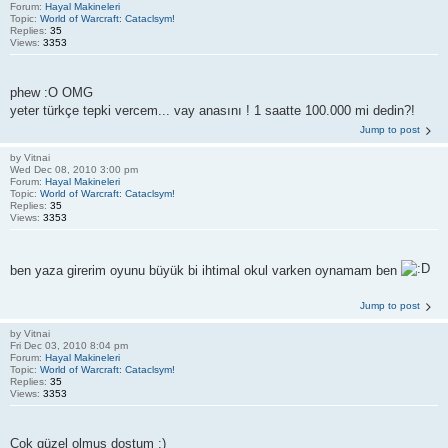
Forum:
Hayal Makineleri
Topic:
World of Warcraft: Cataclsym!
Replies:
35
Views:
3353
phew :O OMG
yeter türkçe tepki vercem... vay anasını ! 1 saatte 100.000 mi dedin?!
Jump to post
by
Vitnai
Wed Dec 08, 2010 3:00 pm
Forum:
Hayal Makineleri
Topic:
World of Warcraft: Cataclsym!
Replies:
35
Views:
3353
ben yaza girerim oyunu büyük bi ihtimal okul varken oynamam ben
Jump to post
by
Vitnai
Fri Dec 03, 2010 8:04 pm
Forum:
Hayal Makineleri
Topic:
World of Warcraft: Cataclsym!
Replies:
35
Views:
3353
Çok güzel olmuş dostum :)