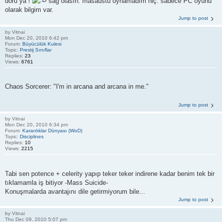
doru ya !
sağ olasın. masaüstü oynamadım hiç. sadece PC oyunu
olarak bilgim var.
Jump to post
by
Vitnai
Mon Dec 20, 2010 6:42 pm
Forum:
Büyücülük Kulesi
Topic:
Prestij Sınıflar
Replies:
23
Views:
6761
Chaos Sorcerer: "I'm in arcana and arcana in me."
Jump to post
by
Vitnai
Mon Dec 20, 2010 6:34 pm
Forum:
Karanlıklar Dünyası (WoD)
Topic:
Disciplines
Replies:
10
Views:
2215
Tabi sen potence + celerity yapıp teker teker indirene kadar benim tek bir
tıklamamla iş bitiyor -Mass Suicide-
Konuşmalarda avantajını dile getirmiyorum bile...
Jump to post
by
Vitnai
Thu Dec 09, 2010 5:07 pm