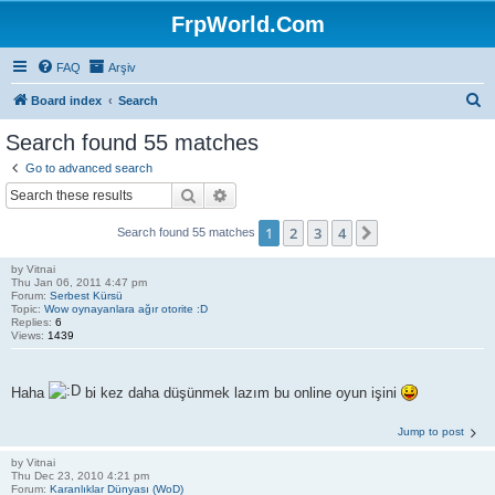
FrpWorld.Com
FAQ
Arşiv
S
Board index
Search
e
Search found 55 matches
a
Go to advanced search
r
Search
Advanced search
c
1
2
3
4
Next
Search found 55 matches
h
by
Vitnai
Thu Jan 06, 2011 4:47 pm
Forum:
Serbest Kürsü
Topic:
Wow oynayanlara ağır otorite :D
Replies:
6
Views:
1439
Haha
bi kez daha düşünmek lazım bu online oyun işini
Jump to post
by
Vitnai
Thu Dec 23, 2010 4:21 pm
Forum:
Karanlıklar Dünyası (WoD)