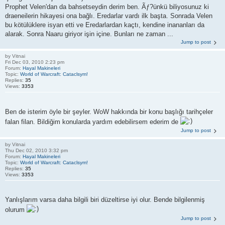
Prophet Velen'dan da bahsetseydin derim ben. Ãƒ?ünkü biliyosunuz ki
draeneilerin hikayesi ona bağlı. Eredarlar vardı ilk başta. Sonrada Velen
bu kötülüklere isyan etti ve Eredarlardan kaçtı, kendine inananları da
alarak. Sonra Naaru giriyor işin içine. Bunları ne zaman ...
Jump to post
by
Vitnai
Fri Dec 03, 2010 2:23 pm
Forum:
Hayal Makineleri
Topic:
World of Warcraft: Cataclsym!
Replies:
35
Views:
3353
Ben de isterim öyle bir şeyler. WoW hakkında bir konu başlığı tarihçeler
falan filan. Bildiğim konularda yardım edebilirsem ederim de
Jump to post
by
Vitnai
Thu Dec 02, 2010 3:32 pm
Forum:
Hayal Makineleri
Topic:
World of Warcraft: Cataclsym!
Replies:
35
Views:
3353
Yanlışlarım varsa daha bilgili biri düzeltirse iyi olur. Bende bilgilenmiş
olurum
Jump to post