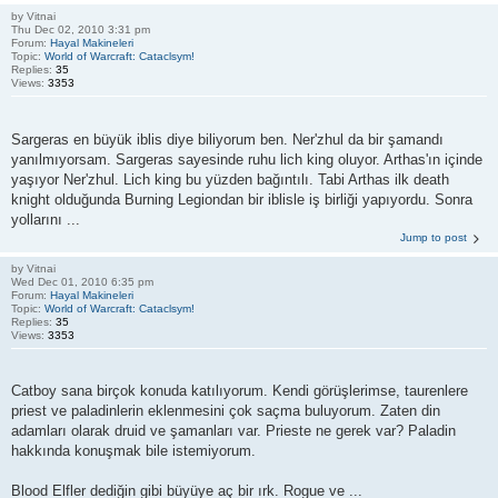
by
Vitnai
Thu Dec 02, 2010 3:31 pm
Forum:
Hayal Makineleri
Topic:
World of Warcraft: Cataclsym!
Replies:
35
Views:
3353
Sargeras en büyük iblis diye biliyorum ben. Ner'zhul da bir şamandı
yanılmıyorsam. Sargeras sayesinde ruhu lich king oluyor. Arthas'ın içinde
yaşıyor Ner'zhul. Lich king bu yüzden bağıntılı. Tabi Arthas ilk death
knight olduğunda Burning Legiondan bir iblisle iş birliği yapıyordu. Sonra
yollarını ...
Jump to post
by
Vitnai
Wed Dec 01, 2010 6:35 pm
Forum:
Hayal Makineleri
Topic:
World of Warcraft: Cataclsym!
Replies:
35
Views:
3353
Catboy sana birçok konuda katılıyorum. Kendi görüşlerimse, taurenlere
priest ve paladinlerin eklenmesini çok saçma buluyorum. Zaten din
adamları olarak druid ve şamanları var. Prieste ne gerek var? Paladin
hakkında konuşmak bile istemiyorum.
Blood Elfler dediğin gibi büyüye aç bir ırk. Rogue ve ...