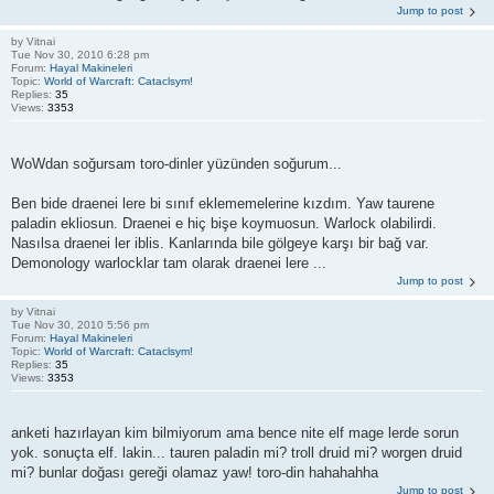
Jump to post
by
Vitnai
Tue Nov 30, 2010 6:28 pm
Forum:
Hayal Makineleri
Topic:
World of Warcraft: Cataclsym!
Replies:
35
Views:
3353
WoWdan soğursam toro-dinler yüzünden soğurum...
Ben bide draenei lere bi sınıf eklememelerine kızdım. Yaw taurene
paladin ekliosun. Draenei e hiç bişe koymuosun. Warlock olabilirdi.
Nasılsa draenei ler iblis. Kanlarında bile gölgeye karşı bir bağ var.
Demonology warlocklar tam olarak draenei lere ...
Jump to post
by
Vitnai
Tue Nov 30, 2010 5:56 pm
Forum:
Hayal Makineleri
Topic:
World of Warcraft: Cataclsym!
Replies:
35
Views:
3353
anketi hazırlayan kim bilmiyorum ama bence nite elf mage lerde sorun
yok. sonuçta elf. lakin... tauren paladin mi? troll druid mi? worgen druid
mi? bunlar doğası gereği olamaz yaw! toro-din hahahahha
Jump to post