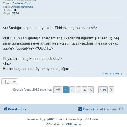
Forum:
Serbest Kürsü
Topic:
Alfabe Tartismasi
Replies:
32
Views:
3756
<r>Başlığın taşınması iyi oldu. Firble'ye teşekkürler.<br/>
<QUOTE><s>[quote]</s>Adamlar şu kadar yıl uğraşmışlar sen üç beş
sene görmüşsün neye ahkam kesiyorsun tarzı yazdığın mesaja cevap
bu.<e>[/quote]</e></QUOTE>
Böyle bir mesaj kimse atmadı.<br/>
<br/>
Benim baştan beri söylemeye çalıştığım ...
Jump to post
Page
1
of
139
1
2
3
4
5
139
Next
Search found 2082 matches
…
Board index
Contact us
All times are
UTC
Powered by
phpBB
® Forum Software © phpBB Limited
CDN altyapısı:
CDN.com.tr