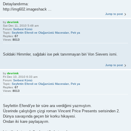
Detaylandırma:
http://img602.imageshack ...
Jump to post
by
devrimk
Sat Dec 11, 2010 5:48 am
Forum:
Serbest Kürsü
Topic:
Seyfettin Efendi ve Olağanüstü Maceraları, Pek ya
Replies:
67
Views:
8013
Soldaki Himmler, sağdaki ise pek tanınmayan biri Von Sievers ismi.
Jump to post
by
devrimk
Fri Dec 10, 2010 6:33 am
Forum:
Serbest Kürsü
Topic:
Seyfettin Efendi ve Olağanüstü Maceraları, Pek ya
Replies:
67
Views:
8013
Seyfettin Efendi'ye bir süre ara verdiğimi yazmıştım.
Üzerinde çalıştığım çizgi roman Vincent Price Presents serisinden 2.
Dünya savaşında geçen bir korku hikayesi.
Ondan iki kare paylaşayım.