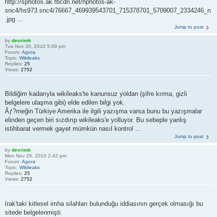
http://sphotos.ak.fbcdn.net/hphotos-ak-
snc4/hs973.snc4/76667_469939543701_715378701_5709007_2334246_n
.jpg ...
Jump to post
by
devrimk
Tue Nov 30, 2010 5:09 pm
Forum:
Agora
Topic:
Wikileaks
Replies:
25
Views:
2752
Bildiğim kadarıyla wikileaks'te kanunsuz yoldan (şifre kırma, gizli
belgelere ulaşma gibi) elde edilen bilgi yok.
Ãƒ?rneğin Türkiye Amerika ile ilgili yazışma varsa bunu bu yazışmalar
elinden geçen biri sızdırıp wikileaks'e yolluyor. Bu sebeple yanlış
istihbarat vermek gayet mümkün nasıl kontrol ...
Jump to post
by
devrimk
Mon Nov 29, 2010 2:42 pm
Forum:
Agora
Topic:
Wikileaks
Replies:
25
Views:
2752
Irak'taki kitlesel imha silahları bulunduğu iddiasının gerçek olmasığı bu
sitede belgelenmişti.