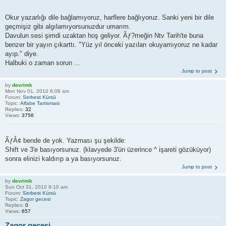
Okur yazarlığı dile bağlamıyoruz, harflere bağlıyoruz. Sanki yeni bir dile
geçmişiz gibi algılamıyorsunuzdur umarım.
Davulun sesi şimdi uzaktan hoş geliyor. Ãƒ?rneğin Ntv Tarih'te buna
benzer bir yayın çıkarttı. "Yüz yıl önceki yazıları okuyamıyoruz ne kadar
ayıp." diye.
Halbuki o zaman sorun ...
Jump to post
by
devrimk
Mon Nov 01, 2010 6:08 am
Forum:
Serbest Kürsü
Topic:
Alfabe Tartismasi
Replies:
32
Views:
3756
ÃƒÂ¢ bende de yok. Yazması şu şekilde:
Shift ve 3'e basıyorsunuz. (klavyede 3'ün üzerince ^ işareti gözüküyor)
sonra elinizi kaldırıp a ya basıyorsunuz.
Jump to post
by
devrimk
Sun Oct 31, 2010 9:10 am
Forum:
Serbest Kürsü
Topic:
Zagor gecesi
Replies:
0
Views:
657
Zagor gecesi