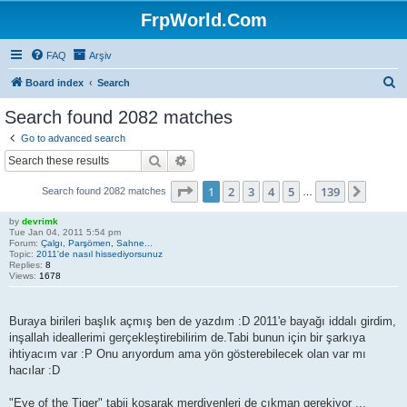
FrpWorld.Com
FAQ
Arşiv
S
Board index
Search
e
Search found 2082 matches
a
Go to advanced search
r
Search
Advanced search
c
Page
1
of
139
1
2
3
4
5
139
Next
Search found 2082 matches
h
…
by
devrimk
Tue Jan 04, 2011 5:54 pm
Forum:
Çalgı, Parşömen, Sahne...
Topic:
2011'de nasıl hissediyorsunuz
Replies:
8
Views:
1678
Buraya birileri başlık açmış ben de yazdım :D 2011'e bayağı iddalı girdim,
inşallah ideallerimi gerçekleştirebilirim de.Tabi bunun için bir şarkıya
ihtiyacım var :P Onu arıyordum ama yön gösterebilecek olan var mı
hacılar :D
"Eye of the Tiger" tabii koşarak merdivenleri de çıkman gerekiyor ...