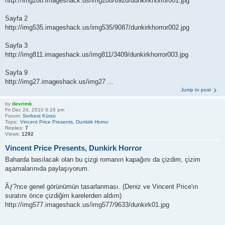
http://img208.imageshack.us/img208/6928/dunkirkhorror001.jpg
Sayfa 2
http://img535.imageshack.us/img535/9087/dunkirkhorror002.jpg
Sayfa 3
http://img811.imageshack.us/img811/3409/dunkirkhorror003.jpg
Sayfa 9
http://img27.imageshack.us/img27 ...
Jump to post
by
devrimk
Fri Dec 24, 2010 8:26 pm
Forum:
Serbest Kürsü
Topic:
Vincent Price Presents, Dunkirk Horror
Replies:
7
Views:
1292
Vincent Price Presents, Dunkirk Horror
Baharda basılacak olan bu çizgi romanın kapağını da çizdim, çizim
aşamalarınıda paylaşıyorum.
Ãƒ?nce genel görünümün tasarlanması. (Deniz ve Vincent Price'ın
suratını önce çizdiğim karelerden aldım)
http://img577.imageshack.us/img577/9633/dunkirk01.jpg