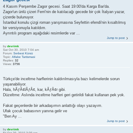
4 Kasım Perşembe Zagor gecesi. Saat 19:00'da Karga Bar'da.
Zagor'un ünlü çizeri Ferri'nin de katılacağı gecede bir çok İtalyan yazar,
çizerde bulunuyor.
İstanbul konulu çizgi roman yarışmasına Seyfettin efendi'nin kısaltılmış
bir versiyonuyla katıldım.
Ayrıntılı program aşağıdaki resimlerde var ...
Jump to post
by
devrimk
Sat Oct 30, 2010 7:04 am
Forum:
Serbest Kürsü
Topic:
Alfabe Tartismasi
Replies:
32
Views:
3756
Türkçe'de inceltme harflerinin kaldırılmasıyla bazı kelimelerde sorun
yaşanabiliyor.
Hala, hÃƒÂ¢lÃƒÂ¢, kar, kÃƒÂ¢r gibi.
Düzeltme: Aslında inceltme harfleri geri getirildi fakat kullanan pek yok.
Fakat geçenlerde bir arkadaşımın anlattığı olayı yazayım.
Ufak çocuk babasının yanına gelir ve
"Ben Ay ...
Jump to post
by
devrimk
Fri Oct 29, 2010 3:09 pm