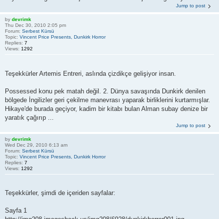
Jump to post
by
devrimk
Thu Dec 30, 2010 2:05 pm
Forum:
Serbest Kürsü
Topic:
Vincent Price Presents, Dunkirk Horror
Replies:
7
Views:
1292
Teşekkürler Artemis Entreri, aslında çizdikçe gelişiyor insan.
Possessed konu pek matah değil. 2. Dünya savaşında Dunkirk denilen
bölgede İngilizler geri çekilme manevrası yaparak birliklerini kurtarmışlar.
Hikaye'de burada geçiyor, kadim bir kitabı bulan Alman subay denize bir
yaratık çağırıp ...
Jump to post
by
devrimk
Wed Dec 29, 2010 6:13 am
Forum:
Serbest Kürsü
Topic:
Vincent Price Presents, Dunkirk Horror
Replies:
7
Views:
1292
Teşekkürler, şimdi de içeriden sayfalar:
Sayfa 1