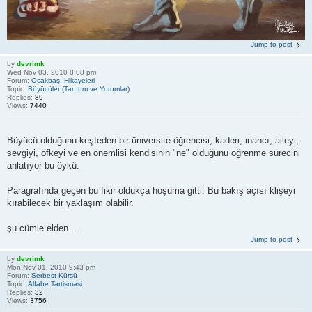
Jump to post
by
devrimk
Wed Nov 03, 2010 8:08 pm
Forum:
Ocakbaşı Hikayeleri
Topic:
Büyücüler (Tanıtım ve Yorumlar)
Replies:
89
Views:
7440
Büyücü olduğunu keşfeden bir üniversite öğrencisi, kaderi, inancı, aileyi,
sevgiyi, öfkeyi ve en önemlisi kendisinin "ne" olduğunu öğrenme sürecini
anlatıyor bu öykü.
Paragrafında geçen bu fikir oldukça hoşuma gitti. Bu bakış açısı klişeyi
kırabilecek bir yaklaşım olabilir.
şu cümle elden ...
Jump to post
by
devrimk
Mon Nov 01, 2010 9:43 pm
Forum:
Serbest Kürsü
Topic:
Alfabe Tartismasi
Replies:
32
Views:
3756