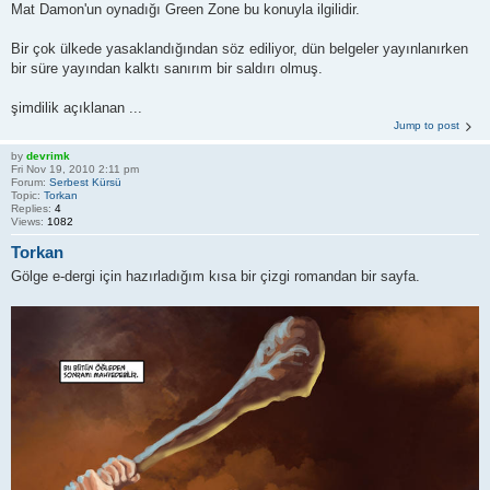
Mat Damon'un oynadığı Green Zone bu konuyla ilgilidir.
Bir çok ülkede yasaklandığından söz ediliyor, dün belgeler yayınlanırken
bir süre yayından kalktı sanırım bir saldırı olmuş.
şimdilik açıklanan ...
Jump to post
by
devrimk
Fri Nov 19, 2010 2:11 pm
Forum:
Serbest Kürsü
Topic:
Torkan
Replies:
4
Views:
1082
Torkan
Gölge e-dergi için hazırladığım kısa bir çizgi romandan bir sayfa.