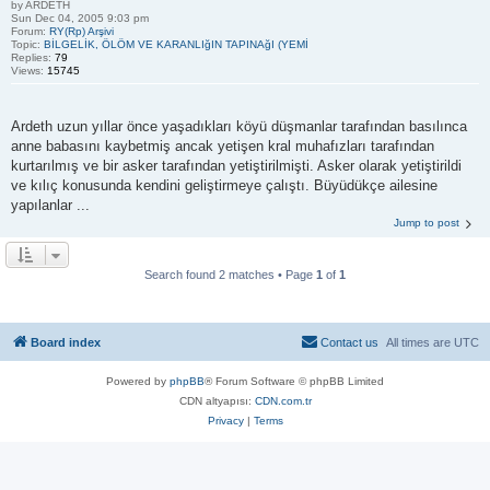
by
ARDETH
Sun Dec 04, 2005 9:03 pm
Forum:
RY(Rp) Arşivi
Topic:
BİLGELİK, ÖLÖM VE KARANLIğIN TAPINAğI (YEMİ
Replies:
79
Views:
15745
Ardeth uzun yıllar önce yaşadıkları köyü düşmanlar tarafından basılınca
anne babasını kaybetmiş ancak yetişen kral muhafızları tarafından
kurtarılmış ve bir asker tarafından yetiştirilmişti. Asker olarak yetiştirildi
ve kılıç konusunda kendini geliştirmeye çalıştı. Büyüdükçe ailesine
yapılanlar ...
Jump to post
Search found 2 matches • Page
1
of
1
Board index
Contact us
All times are
UTC
Powered by
phpBB
® Forum Software © phpBB Limited
CDN altyapısı:
CDN.com.tr
Privacy
|
Terms