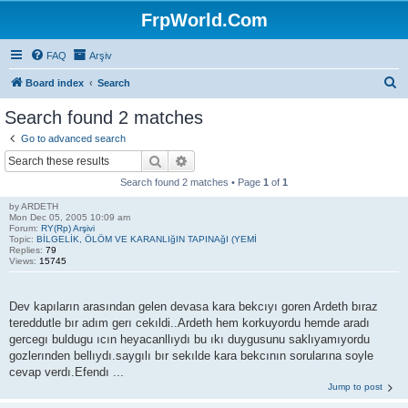
FrpWorld.Com
FAQ
Arşiv
S
Board index
Search
e
Search found 2 matches
a
Go to advanced search
r
Search
Advanced search
c
Search found 2 matches • Page
1
of
1
h
by
ARDETH
Mon Dec 05, 2005 10:09 am
Forum:
RY(Rp) Arşivi
Topic:
BİLGELİK, ÖLÖM VE KARANLIğIN TAPINAğI (YEMİ
Replies:
79
Views:
15745
Dev kapıların arasından gelen devasa kara bekcıyı goren Ardeth bıraz
tereddutle bır adım gerı cekıldi..Ardeth hem korkuyordu hemde aradı
gercegı buldugu ıcın heyacanllıydı bu ıkı duygusunu saklıyamıyordu
gozlerınden bellıydı.saygılı bır sekılde kara bekcının sorularına soyle
cevap verdı.Efendı ...
Jump to post