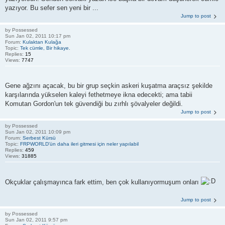
yazıyor. Bu sefer sen yeni bir ...
Jump to post
by
Possessed
Sun Jan 02, 2011 10:17 pm
Forum:
Kulaktan Kulağa
Topic:
Tek cümle, Bir hikaye.
Replies:
15
Views:
7747
Gene ağzını açacak, bu bir grup seçkin askeri kuşatma araçsız şekilde
karşılarında yükselen kaleyi fethetmeye ikna edecekti; ama tabii
Komutan Gordon'un tek güvendiği bu zırhlı şövalyeler değildi.
Jump to post
by
Possessed
Sun Jan 02, 2011 10:09 pm
Forum:
Serbest Kürsü
Topic:
FRPWORLD'ün daha ileri gitmesi için neler yapılabil
Replies:
459
Views:
31885
Okçuklar çalışmayınca fark ettim, ben çok kullanıyormuşum onları
Jump to post
by
Possessed
Sun Jan 02, 2011 9:57 pm