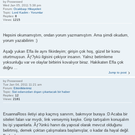
by
Possessed
Wed Jan 05, 2011 5:38 pm
Forum:
Ocakbaşı Hikayeleri
Topic:
Lord Kadim - Yorumlar
Replies:
8
Views:
1215
Hepsini okumamıştım, ondan yorum yazmamıştım. Ama şimdi okudum,
yorum yazabilirim :)
Aşağı yukarı Efla ile aynı fikirdeyim; girişin çok hoş, güzel bir konu
oturtmuşsun. Ãƒ?ykü ilgisini çekiyor insanın. Yalnız betimleme
yoksunluğu var ve olaylar birbirini kovalıyor biraz. Hakikaten Efla çok
doğru ...
Jump to post
by
Possessed
Tue Jan 04, 2011 11:21 am
Forum:
Etkinliklerimiz
Topic:
Sizi odanızdan dışarı çıkartacak bir haber
Replies:
12
Views:
2181
EruannaRoss iletiyi atıp kaçmış sanırım, bakmıyor buraya :D Acaba bir
siteleri falan var mıydı, link verseymiş keşke. Girip tartışalım konuşalım
bu işi yapanlarla. Ãƒ?ünkü hanın da yapısal olarak mevcut olduğunu
belirtmiş, demek çoktan çalışmalara başlamışlar, o kadar da hayal değil.