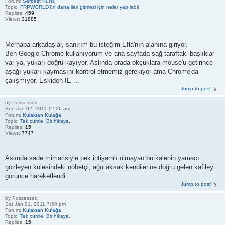
Forum:
Serbest Kürsü
Topic:
FRPWORLD'ün daha ileri gitmesi için neler yapılabil
Replies:
459
Views:
31885
Merhaba arkadaşlar, sanırım bu isteğim Efla'nın alanına giriyor.
Ben Google Chrome kullanıyorum ve ana sayfada sağ taraftaki başlıklar
var ya, yukarı doğru kayıyor. Aslında orada okçuklara mouse'u getirince
aşağı yukarı kaymasını kontrol etmemiz gerekiyor ama Chrome'da
çalışmıyor. Eskiden IE ...
Jump to post
by
Possessed
Sun Jan 02, 2011 12:26 am
Forum:
Kulaktan Kulağa
Topic:
Tek cümle, Bir hikaye.
Replies:
15
Views:
7747
Aslında sade mimarisiyle pek ihtişamlı olmayan bu kalenin yamacı
gözleyen kulesindeki nöbetçi, ağır aksak kendilerine doğru gelen kafileyi
görünce hareketlendi.
Jump to post
by
Possessed
Sat Jan 01, 2011 7:58 pm
Forum:
Kulaktan Kulağa
Topic:
Tek cümle, Bir hikaye.
Replies:
15