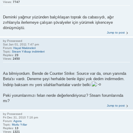
Views:
7747
Deminki yağmur yüzünden balçıklaşan toprak da cabasıydı, ağır
zırhlarıyla ilerlemeye çalışan şövalyeler için yürümek işkenceye
dönüşmüştü.
Jump to post
by
Possessed
Sat Jan 01, 2011 7:47 pm
Forum:
Hayal Makineleri
Topic:
Steam Yılbaşı indirimleri
Replies:
23
Views:
2450
Aa bilmiyordum. Bende de Counter Strike: Source var da, onun yanında
Beta'sı vardı. Deneme şeyi herhalde benle ilgisi yok dedim indirmedim.
İndirip baksam mı yeni silahlar/haritalar vardır belki
Peki yorumlarımızı felan nerde değerlendiriyoruz? Steam forumlarında
mı?
Jump to post
by
Possessed
Fri Dec 31, 2010 7:16 pm
Forum:
Agora
Topic:
Mutlu Yıllar
Replies:
13
Views:
1321