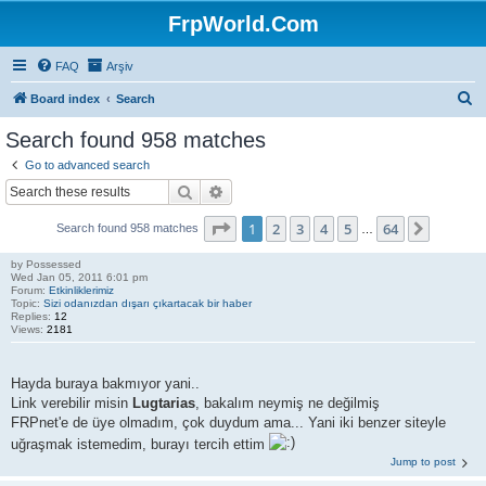
FrpWorld.Com
FAQ
Arşiv
S
Board index
Search
e
Search found 958 matches
a
Go to advanced search
r
Search
Advanced search
c
Page
1
of
64
1
2
3
4
5
64
Next
Search found 958 matches
h
…
by
Possessed
Wed Jan 05, 2011 6:01 pm
Forum:
Etkinliklerimiz
Topic:
Sizi odanızdan dışarı çıkartacak bir haber
Replies:
12
Views:
2181
Hayda buraya bakmıyor yani..
Link verebilir misin
Lugtarias
, bakalım neymiş ne değilmiş
FRPnet'e de üye olmadım, çok duydum ama... Yani iki benzer siteyle
uğraşmak istemedim, burayı tercih ettim
Jump to post