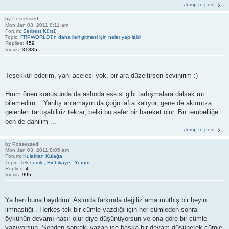
Jump to post
by
Possessed
Mon Jan 03, 2011 8:11 am
Forum:
Serbest Kürsü
Topic:
FRPWORLD'ün daha ileri gitmesi için neler yapılabil
Replies:
459
Views:
31885
Teşekkür ederim, yani acelesi yok, bir ara düzeltirsen sevinirim :)
Hmm öneri konusunda da aslında eskisi gibi tartışmalara dalsak mı
bilemedim... Yanlış anlamayın da çoğu lafta kalıyor, gene de aklımıza
gelenleri tartışabiliriz tekrar, belki bu sefer bir hareket olur. Bu tembelliğe
ben de dahilim ...
Jump to post
by
Possessed
Mon Jan 03, 2011 8:05 am
Forum:
Kulaktan Kulağa
Topic:
Tek cümle, Bir hikaye. -Yorum-
Replies:
4
Views:
995
Ya ben buna bayıldım. Aslında farkında değiliz ama müthiş bir beyin
jimnastiği . Herkes tek bir cümle yazdığı için her cümleden sonra
öykünün devamı nasıl olur diye düşünüyorsun ve ona göre bir cümle
yazıyorsun. Senden sonraki yazan ise başka bir devam düşünerek cümle