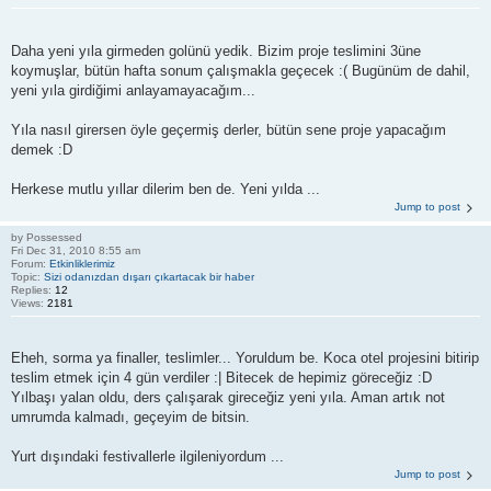
Daha yeni yıla girmeden golünü yedik. Bizim proje teslimini 3üne
koymuşlar, bütün hafta sonum çalışmakla geçecek :( Bugünüm de dahil,
yeni yıla girdiğimi anlayamayacağım...
Yıla nasıl girersen öyle geçermiş derler, bütün sene proje yapacağım
demek :D
Herkese mutlu yıllar dilerim ben de. Yeni yılda ...
Jump to post
by
Possessed
Fri Dec 31, 2010 8:55 am
Forum:
Etkinliklerimiz
Topic:
Sizi odanızdan dışarı çıkartacak bir haber
Replies:
12
Views:
2181
Eheh, sorma ya finaller, teslimler... Yoruldum be. Koca otel projesini bitirip
teslim etmek için 4 gün verdiler :| Bitecek de hepimiz göreceğiz :D
Yılbaşı yalan oldu, ders çalışarak gireceğiz yeni yıla. Aman artık not
umrumda kalmadı, geçeyim de bitsin.
Yurt dışındaki festivallerle ilgileniyordum ...
Jump to post