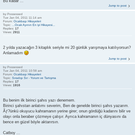
Bu kadar ...
Jump to post
by
Possessed
Tue Jan 04, 2011 11:14 am
Forum:
Ocakbaşı Hikayeleri
Topic:
...Ocak Ayının En iyi Hikayesi...
Replies:
17
Views:
2911
2 yılda yazacağın 3 kitaplık seriyle mi 20 günlük yarışmaya katılıyorsun?
Anlamadım
Jump to post
by
Possessed
Tue Jan 04, 2011 10:58 am
Forum:
Ocakbaşı Hikayeleri
Topic:
Sıradışı Sır - Yorum ve Tartışma
Replies:
17
Views:
1916
Bu benim ilk birinci şahıs yazı denemem.
Birinci şahıstan anlatımı severim, Ben de genelde birinci şahıs yazarım.
Ãƒ?ünkü okuyucu kahramanın yerine girer; onun gördüğü kadarını bilir ve
olayı onla beraber çözmeye çalışır. Ayrıca kahramanın iç dünyasını da
bence en güzel böyle aktarırsın.
Catboy ...