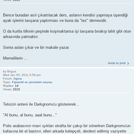
Bence buradan asıl çıkartılacak ders, aslanın kendisi yapmaya üşendiği
ayak işlerini tavşana yaptırması ve buna da "tez" demesidir.
O da kurtla tilkinin peşinde koşmaktansa işi tavşana bırakıp lahit gibi otun
arkasında yatmaktır.
Sonra aslan çıkar ve bir makale yazar.
Memelilerin ...
Jump to post
by
Bogus
Wed Jan 05, 2011 5:59 pm
Forum:
Agora
Topic:
Frpworld ve yönetimin tutumu
Replies:
14
Views:
2315
Telsizin anteni ile Darkgnomu'u göstererek...
"Al bunu, al bunu, aaal bunu..."
Polis arabasının mavi ışıkları etrafta bir çakıp bir sönerken Darkgnomu'un
kafasına bir el bastırır, elleri arkada kelepçeli, derdest edilmiş vaziyette