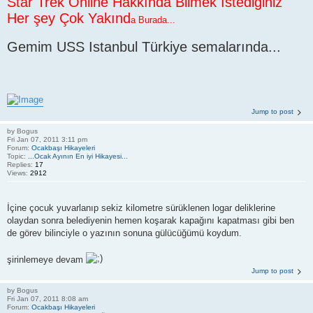
Star Trek Online Hakkında Bilmek İstediğiniz
Her şey Çok Yakınd
a Burada...
Gemim USS Istanbul Türkiye semalarında...
Jump to post
by
Bogus
Fri Jan 07, 2011 3:11 pm
Forum:
Ocakbaşı Hikayeleri
Topic:
...Ocak Ayının En iyi Hikayesi...
Replies:
17
Views:
2912
İçine çocuk yuvarlanıp sekiz kilometre sürüklenen logar deliklerine
olaydan sonra belediyenin hemen koşarak kapağını kapatması gibi ben
de görev bilinciyle o yazının sonuna gülücüğümü koydum.
şirinlemeye devam
Jump to post
by
Bogus
Fri Jan 07, 2011 8:08 am
Forum:
Ocakbaşı Hikayeleri