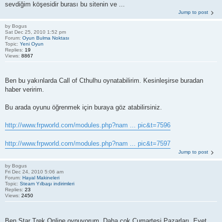
sevdiğim köşesidir burası bu sitenin ve ...
Jump to post
by
Bogus
Sat Dec 25, 2010 1:52 pm
Forum:
Oyun Bulma Noktası
Topic:
Yeni Oyun
Replies:
19
Views:
8867
Ben bu yakınlarda Call of Cthulhu oynatabilirim. Kesinleşirse buradan
haber veririm.
Bu arada oyunu öğrenmek için buraya göz atabilirsiniz.
http://www.frpworld.com/modules.php?nam ... pic&t=7596
http://www.frpworld.com/modules.php?nam ... pic&t=7597
Jump to post
by
Bogus
Fri Dec 24, 2010 5:06 am
Forum:
Hayal Makineleri
Topic:
Steam Yılbaşı indirimleri
Replies:
23
Views:
2450
Ben Star Trek Online oynuyorum. Daha çok Cumartesi Pazarları. Evet