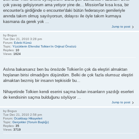
çok yavaş gelişiyorum ama yetiyor yine de... Mission'lar kısa kısa, bir
encounter'a girdiğinde o encounter'daki bütün federasyon gemileriyle
anında takım olmuş sayılıyorsun, dolayısı ile öyle takım kurmaya
kasmana da gerek yok ...
Jump to post
by
Bogus
Tue Dec 21, 2010 3:28 pm
Forum:
Edebi Kürsü
Topic:
Yüzüklerin Efendisi Tolkien'in Orijinal Önsözü
Replies:
10
Views:
1624
Aslına bakarsanız ben bu önsözde Tolkien'in çok da eleştiri almaktan
hoşlanan birisi olmadığını düşündüm. Belki de çok fazla olumsuz eleştiri
almaktan bezmiş bir insanın tepkisidir bu...
Nihayetinde Tolkien kendi eserini saçma bulan insanların yazdığı eserleri
de kendisinin saçma bulduğunu söylüyor ...
Jump to post
by
Bogus
Tue Dec 21, 2010 2:58 pm
Forum:
Ocakbaşı Hikayeleri
Topic:
Gerçekler (Yorum Başlığı)
Replies:
35
Views:
3719