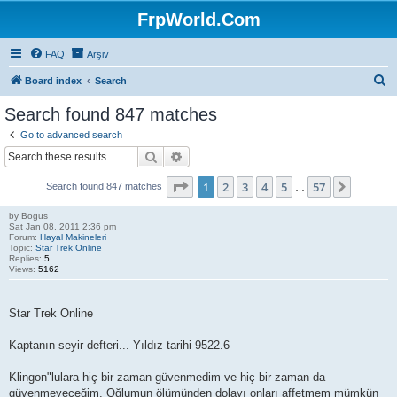
FrpWorld.Com
FAQ
Arşiv
S
Board index
Search
e
Search found 847 matches
a
Go to advanced search
r
Search
Advanced search
c
Page
1
of
57
1
2
3
4
5
57
Next
Search found 847 matches
h
…
by
Bogus
Sat Jan 08, 2011 2:36 pm
Forum:
Hayal Makineleri
Topic:
Star Trek Online
Replies:
5
Views:
5162
Star Trek Online
Kaptanın seyir defteri... Yıldız tarihi 9522.6
Klingon"lulara hiç bir zaman güvenmedim ve hiç bir zaman da
güvenmeyeceğim. Oğlumun ölümünden dolayı onları affetmem mümkün