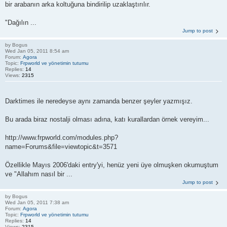
bir arabanın arka koltuğuna bindirilip uzaklaştırılır.
"Dağılın ...
Jump to post
by
Bogus
Wed Jan 05, 2011 8:54 am
Forum:
Agora
Topic:
Frpworld ve yönetimin tutumu
Replies:
14
Views:
2315
Darktimes ile neredeyse aynı zamanda benzer şeyler yazmışız.
Bu arada biraz nostalji olması adına, katı kurallardan örnek vereyim...
http://www.frpworld.com/modules.php?
name=Forums&file=viewtopic&t=3571
Özellikle Mayıs 2006'daki entry'yi, henüz yeni üye olmuşken okumuştum
ve "Allahım nasıl bir ...
Jump to post
by
Bogus
Wed Jan 05, 2011 7:38 am
Forum:
Agora
Topic:
Frpworld ve yönetimin tutumu
Replies:
14
Views:
2315