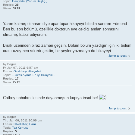
Topic:
Gerçekler (Yorum Başlığı)
Replies:
35
Views:
3719
Yarım kalmış olmasın diye apar topar hikayeyi bitirdin sanırım Edmond.
Ben bu son bölümü, özellikle doktorun eve geldiği andan sonrasını
olmamış kabul ediyorum.
Bırak üzerinden biraz zaman geçsin. Bölüm bölüm yazdığın için iki bölüm
arası uzayınca sıkıntı çektin, bir şeyler yazma ya da hikayeyi ...
Jump to post
by
Bogus
Fri Jan 07, 2011 6:57 am
Forum:
Ocakbaşı Hikayeleri
Topic:
...Ocak Ayının En iyi Hikayesi...
Replies:
17
Views:
2912
Catboy sabahın ikisinde dayanmışsın kapıya insaf be!
Jump to post
by
Bogus
Thu Jan 06, 2011 10:09 pm
Forum:
Cilveli Keçi Hanı
Topic:
Tez Konusu
Replies:
5
Views:
1601