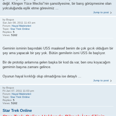
değil. Klingon Yüce Meclisi"nin şansölyesine, bir barış görüşmesine olan
yolculuğunda eşlik etme görevimiz ...
Jump to post
by
Bogus
Sat Jan 08, 2011 11:43 am
Forum:
Hayal Makineleri
Topic:
Star Trek Online
Replies:
5
Views:
5162
Geminin isminin başındaki USS maalesef benim de çok gıcık olduğum bir
şey ama yapacak bir şey yok. Bütün gemilerin ismi USS ile başlıyor.
Bir de prototip anlamına gelen başka bir kod da var, ben onu koyacağım
gemimin başına zamanı gelince.
Oyunun hayal kırıklığı olup olmadığına ise detaylı ...
Jump to post
by
Bogus
Fri Jan 07, 2011 11:03 pm
Forum:
Hayal Makineleri
Topic:
Star Trek Online
Replies:
5
Views:
5162
Star Trek Online