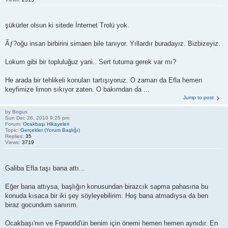
şükürler olsun ki sitede İnternet Trolü yok.
Ãƒ?oğu insan birbirini simaen bile tanıyor. Yıllardır buradayız. Bizbizeyiz.
Lokum gibi bir topluluğuz yani.. Sert tutuma gerek var mı?
He arada bir tehlikeli konuları tartışıyoruz. O zaman da Efla hemen
keyfimize limon sıkıyor zaten. O bakımdan da ...
Jump to post
by
Bogus
Sun Dec 26, 2010 9:25 pm
Forum:
Ocakbaşı Hikayeleri
Topic:
Gerçekler (Yorum Başlığı)
Replies:
35
Views:
3719
Galiba Efla taşı bana attı...
Eğer bana attıysa, başlığın konusundan birazcık sapma pahasına bu
konuda kısaca bir iki şey söyleyebilirim. Hoş bana atmadıysa da ben
biraz gocundum sanırım.
Ocakbaşı'nın ve Frpworld'ün benim için önemi hemen hemen aynıdır. En