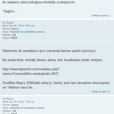
bir arabanın arka koltuğuna bindirilip uzaklaştırılır.
"Dağılın ...
Jump to post
by
Bogus
Wed Jan 05, 2011 8:54 am
Forum:
Agora
Topic:
Frpworld ve yönetimin tutumu
Replies:
14
Views:
2315
Darktimes ile neredeyse aynı zamanda benzer şeyler yazmışız.
Bu arada biraz nostalji olması adına, katı kurallardan örnek vereyim...
http://www.frpworld.com/modules.php?
name=Forums&file=viewtopic&t=3571
Özellikle Mayıs 2006'daki entry'yi, henüz yeni üye olmuşken okumuştum
ve "Allahım nasıl bir ...
Jump to post
by
Bogus
Wed Jan 05, 2011 7:38 am
Forum:
Agora
Topic:
Frpworld ve yönetimin tutumu
Replies:
14
Views:
2315