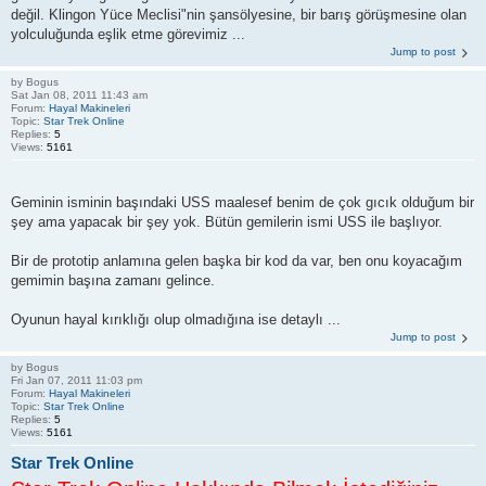
değil. Klingon Yüce Meclisi"nin şansölyesine, bir barış görüşmesine olan
yolculuğunda eşlik etme görevimiz ...
Jump to post
by
Bogus
Sat Jan 08, 2011 11:43 am
Forum:
Hayal Makineleri
Topic:
Star Trek Online
Replies:
5
Views:
5161
Geminin isminin başındaki USS maalesef benim de çok gıcık olduğum bir
şey ama yapacak bir şey yok. Bütün gemilerin ismi USS ile başlıyor.
Bir de prototip anlamına gelen başka bir kod da var, ben onu koyacağım
gemimin başına zamanı gelince.
Oyunun hayal kırıklığı olup olmadığına ise detaylı ...
Jump to post
by
Bogus
Fri Jan 07, 2011 11:03 pm
Forum:
Hayal Makineleri
Topic:
Star Trek Online
Replies:
5
Views:
5161
Star Trek Online