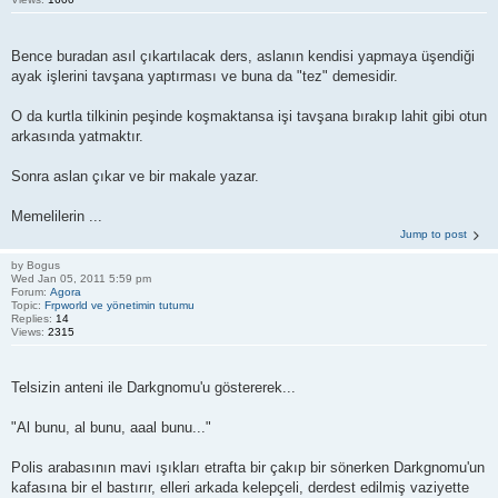
Bence buradan asıl çıkartılacak ders, aslanın kendisi yapmaya üşendiği
ayak işlerini tavşana yaptırması ve buna da "tez" demesidir.
O da kurtla tilkinin peşinde koşmaktansa işi tavşana bırakıp lahit gibi otun
arkasında yatmaktır.
Sonra aslan çıkar ve bir makale yazar.
Memelilerin ...
Jump to post
by
Bogus
Wed Jan 05, 2011 5:59 pm
Forum:
Agora
Topic:
Frpworld ve yönetimin tutumu
Replies:
14
Views:
2315
Telsizin anteni ile Darkgnomu'u göstererek...
"Al bunu, al bunu, aaal bunu..."
Polis arabasının mavi ışıkları etrafta bir çakıp bir sönerken Darkgnomu'un
kafasına bir el bastırır, elleri arkada kelepçeli, derdest edilmiş vaziyette