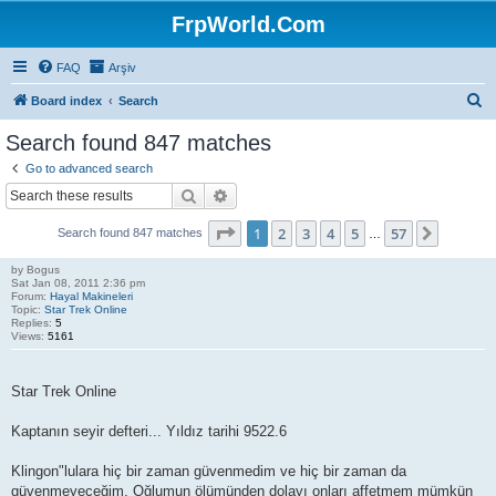
FrpWorld.Com
FAQ
Arşiv
S
Board index
Search
e
Search found 847 matches
a
Go to advanced search
r
Search
Advanced search
c
Page
1
of
57
1
2
3
4
5
57
Next
Search found 847 matches
h
…
by
Bogus
Sat Jan 08, 2011 2:36 pm
Forum:
Hayal Makineleri
Topic:
Star Trek Online
Replies:
5
Views:
5161
Star Trek Online
Kaptanın seyir defteri... Yıldız tarihi 9522.6
Klingon"lulara hiç bir zaman güvenmedim ve hiç bir zaman da
güvenmeyeceğim. Oğlumun ölümünden dolayı onları affetmem mümkün