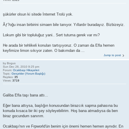
şükürler olsun ki sitede İnternet Trolü yok.
Ãƒ?oğu insan birbirini simaen bile tanıyor. Yıllardır buradayız. Bizbizeyiz.
Lokum gibi bir topluluğuz yani.. Sert tutuma gerek var mı?
He arada bir tehlikeli konuları tartışıyoruz. O zaman da Efla hemen
keyfimize limon sıkıyor zaten. O bakımdan da ...
Jump to post
by
Bogus
Sun Dec 26, 2010 9:25 pm
Forum:
Ocakbaşı Hikayeleri
Topic:
Gerçekler (Yorum Başlığı)
Replies:
35
Views:
3719
Galiba Efla taşı bana attı...
Eğer bana attıysa, başlığın konusundan birazcık sapma pahasına bu
konuda kısaca bir iki şey söyleyebilirim. Hoş bana atmadıysa da ben
biraz gocundum sanırım.
Ocakbaşı'nın ve Frpworld'ün benim için önemi hemen hemen aynıdır. En