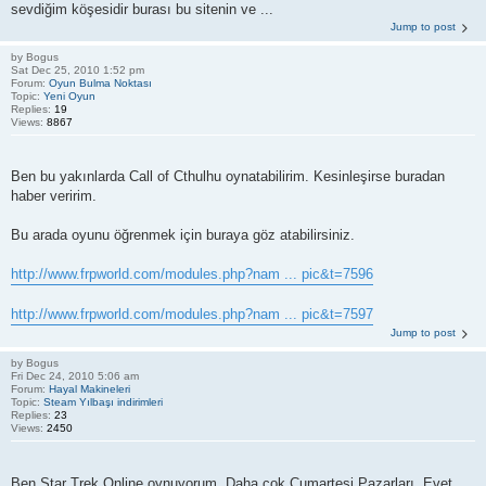
sevdiğim köşesidir burası bu sitenin ve ...
Jump to post
by
Bogus
Sat Dec 25, 2010 1:52 pm
Forum:
Oyun Bulma Noktası
Topic:
Yeni Oyun
Replies:
19
Views:
8867
Ben bu yakınlarda Call of Cthulhu oynatabilirim. Kesinleşirse buradan
haber veririm.
Bu arada oyunu öğrenmek için buraya göz atabilirsiniz.
http://www.frpworld.com/modules.php?nam ... pic&t=7596
http://www.frpworld.com/modules.php?nam ... pic&t=7597
Jump to post
by
Bogus
Fri Dec 24, 2010 5:06 am
Forum:
Hayal Makineleri
Topic:
Steam Yılbaşı indirimleri
Replies:
23
Views:
2450
Ben Star Trek Online oynuyorum. Daha çok Cumartesi Pazarları. Evet