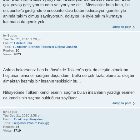
çok yavaş gelişiyorum ama yetiyor yine de... Mission'lar kısa kısa, bir
encounter'a girdiğinde o encounter'daki bütün federasyon gemileriyle
anında takım olmuş sayılıyorsun, dolayısı ile öyle takım kurmaya
kasmana da gerek yok ...
Jump to post
by
Bogus
Tue Dec 21, 2010 3:28 pm
Forum:
Edebi Kürsü
Topic:
Yüzüklerin Efendisi Tolkien'in Orijinal Önsözü
Replies:
10
Views:
1623
Aslına bakarsanız ben bu önsözde Tolkien'in çok da eleştiri almaktan
hoşlanan birisi olmadığını düşündüm. Belki de çok fazla olumsuz eleştiri
almaktan bezmiş bir insanın tepkisidir bu...
Nihayetinde Tolkien kendi eserini saçma bulan insanların yazdığı eserleri
de kendisinin saçma bulduğunu söylüyor ...
Jump to post
by
Bogus
Tue Dec 21, 2010 2:58 pm
Forum:
Ocakbaşı Hikayeleri
Topic:
Gerçekler (Yorum Başlığı)
Replies:
35
Views:
3719