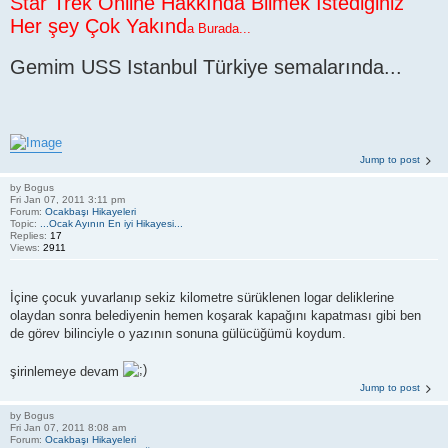
Star Trek Online Hakkında Bilmek İstediğiniz
Her şey Çok Yakınd
a Burada...
Gemim USS Istanbul Türkiye semalarında...
Jump to post
by
Bogus
Fri Jan 07, 2011 3:11 pm
Forum:
Ocakbaşı Hikayeleri
Topic:
...Ocak Ayının En iyi Hikayesi...
Replies:
17
Views:
2911
İçine çocuk yuvarlanıp sekiz kilometre sürüklenen logar deliklerine
olaydan sonra belediyenin hemen koşarak kapağını kapatması gibi ben
de görev bilinciyle o yazının sonuna gülücüğümü koydum.
şirinlemeye devam
Jump to post
by
Bogus
Fri Jan 07, 2011 8:08 am
Forum:
Ocakbaşı Hikayeleri