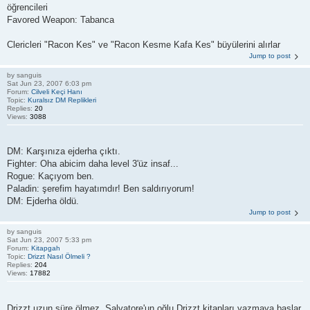
öğrencileri
Favored Weapon: Tabanca
Clericleri "Racon Kes" ve "Racon Kesme Kafa Kes" büyülerini alırlar
Jump to post
by
sanguis
Sat Jun 23, 2007 6:03 pm
Forum:
Cilveli Keçi Hanı
Topic:
Kuralsız DM Replikleri
Replies:
20
Views:
3088
DM: Karşınıza ejderha çıktı.
Fighter: Oha abicim daha level 3'üz insaf...
Rogue: Kaçıyom ben.
Paladin: şerefim hayatımdır! Ben saldırıyorum!
DM: Ejderha öldü.
Jump to post
by
sanguis
Sat Jun 23, 2007 5:33 pm
Forum:
Kitapgah
Topic:
Drizzt Nasıl Ölmeli ?
Replies:
204
Views:
17882
Drizzt uzun süre ölmez, Salvatore'un oğlu Drizzt kitapları yazmaya başlar