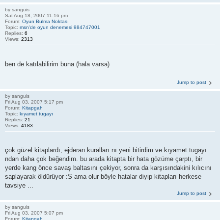
by
sanguis
Sat Aug 18, 2007 11:16 pm
Forum:
Oyun Bulma Noktası
Topic:
msn'de oyun denemesi 984747001
Replies:
6
Views:
2313
ben de katılabilirim buna (hala varsa)
Jump to post
by
sanguis
Fri Aug 03, 2007 5:17 pm
Forum:
Kitapgah
Topic:
kıyamet tugayı
Replies:
21
Views:
4183
çok güzel kitaplardı, ejderan kuralları nı yeni bitirdim ve kıyamet tugayı
ndan daha çok beğendim. bu arada kitapta bir hata gözüme çarptı, bir
yerde kang önce savaş baltasını çekiyor, sonra da karşısındakini kılıcını
saplayarak öldürüyor :S ama olur böyle hatalar diyip kitapları herkese
tavsiye ...
Jump to post
by
sanguis
Fri Aug 03, 2007 5:07 pm
Forum:
Kitapgah