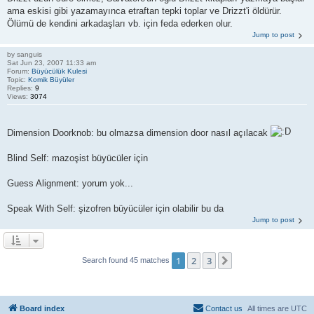
ama eskisi gibi yazamayınca etraftan tepki toplar ve Drizzt'i öldürür.
Ölümü de kendini arkadaşları vb. için feda ederken olur.
Jump to post
by
sanguis
Sat Jun 23, 2007 11:33 am
Forum:
Büyücülük Kulesi
Topic:
Komik Büyüler
Replies:
9
Views:
3074
Dimension Doorknob: bu olmazsa dimension door nasıl açılacak
Blind Self: mazoşist büyücüler için
Guess Alignment: yorum yok...
Speak With Self: şizofren büyücüler için olabilir bu da
Jump to post
1
2
3
Next
Search found 45 matches
Board index
Contact us
All times are
UTC