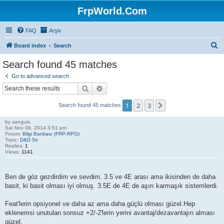
FrpWorld.Com
FAQ
Arşiv
S
Board index
Search
e
Search found 45 matches
a
Go to advanced search
r
Search
Advanced search
c
1
2
3
Next
Search found 45 matches
h
by
sanguis
Sat Nov 08, 2014 3:51 pm
Forum:
Bilgi Bankası (FRP-RPG)
Topic:
D&D 5e
Replies:
1
Views:
1141
Ben de göz gezdirdim ve sevdim. 3.5 ve 4E arası ama ikisinden de daha
basit, ki basit olması iyi olmuş. 3.5E de 4E de aşırı karmaşık sistemlerdi.
Feat'lerin opsiyonel ve daha az ama daha güçlü olması güzel.Hep
eklenemsi unutulan sonsuz +2/-2'lerin yerini avantaj/dezavantajın alması
güzel.