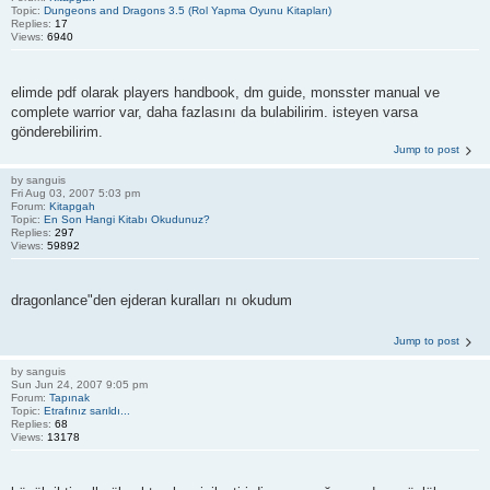
Topic:
Dungeons and Dragons 3.5 (Rol Yapma Oyunu Kitapları)
Replies:
17
Views:
6940
elimde pdf olarak players handbook, dm guide, monsster manual ve
complete warrior var, daha fazlasını da bulabilirim. isteyen varsa
gönderebilirim.
Jump to post
by
sanguis
Fri Aug 03, 2007 5:03 pm
Forum:
Kitapgah
Topic:
En Son Hangi Kitabı Okudunuz?
Replies:
297
Views:
59892
dragonlance"den ejderan kuralları nı okudum
Jump to post
by
sanguis
Sun Jun 24, 2007 9:05 pm
Forum:
Tapınak
Topic:
Etrafınız sarıldı...
Replies:
68
Views:
13178