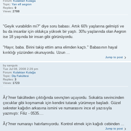
Forum:
Kulaktan Kulağa
Topic:
Yarı elf aegron
Replies:
9
Views:
2788
"Geyik vurabildin mi?" diye soru babası. Artık 60'lı yaşlarına gelmişti ve
bu da insanlar için oldukça yüksek bir yaştı. 30'lu yaşlarında olan Aegron
ise 18 yaşında bir insan gibi görünüyordu.
"Hayır, baba. Birini takip ettim ama elimden kaçtı." Babasının hayal
kırıklığı yüzünden okunuyordu. Uzun ...
Jump to post
by
sanguis
Tue Jul 08, 2008 2:29 pm
Forum:
Kulaktan Kulağa
Topic:
Diş Fakültesi
Replies:
3
Views:
1723
Ãƒ?mer fakülteden çıktığında sevnçten uçuyordu. Sokakta sevincinden
çocuklar gibi koşmamak için kendini tutarak yürümeye başladı. Güzel
sekreter kağıdın arkasına ismini ve numarasını ince el yazısıyla
yazmıştı: Filiz - 0535....
Ãƒ?mer numarayı hatırlamıyordu. Kontrol etmek için kağıdı cebinden ...
Jump to post