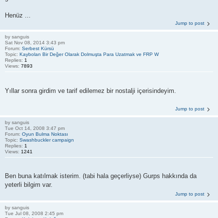
Henüz ...
Jump to post
by
sanguis
Sat Nov 08, 2014 3:43 pm
Forum:
Serbest Kürsü
Topic:
Kaybolan Bir Değer Olarak Dolmuşta Para Uzatmak ve FRP W
Replies:
1
Views:
7893
Yıllar sonra girdim ve tarif edilemez bir nostalji içerisindeyim.
Jump to post
by
sanguis
Tue Oct 14, 2008 3:47 pm
Forum:
Oyun Bulma Noktası
Topic:
Swashbuckler campaign
Replies:
1
Views:
1241
Ben buna katılmak isterim. (tabi hala geçerliyse) Gurps hakkında da
yeterli bilgim var.
Jump to post
by
sanguis
Tue Jul 08, 2008 2:45 pm