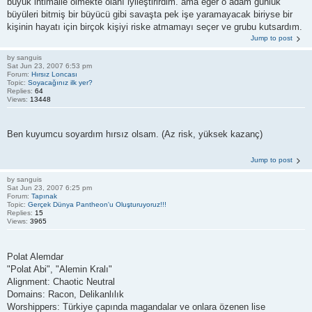
büyük ihtimalle ölmekte olanı iyileştirirdim. ama eğer o adam günlük
büyüleri bitmiş bir büyücü gibi savaşta pek işe yaramayacak biriyse bir
kişinin hayatı için birçok kişiyi riske atmamayı seçer ve grubu kutsardım.
Jump to post
by
sanguis
Sat Jun 23, 2007 6:53 pm
Forum:
Hırsız Loncası
Topic:
Soyacağınız ilk yer?
Replies:
64
Views:
13448
Ben kuyumcu soyardım hırsız olsam. (Az risk, yüksek kazanç)
Jump to post
by
sanguis
Sat Jun 23, 2007 6:25 pm
Forum:
Tapınak
Topic:
Gerçek Dünya Pantheon'u Oluşturuyoruz!!!
Replies:
15
Views:
3965
Polat Alemdar
"Polat Abi", "Alemin Kralı"
Alignment: Chaotic Neutral
Domains: Racon, Delikanlılık
Worshippers: Türkiye çapında magandalar ve onlara özenen lise