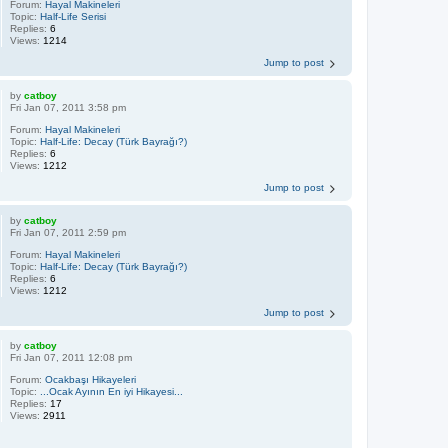
Forum:
Hayal Makineleri
Topic:
Half-Life Serisi
Replies:
6
Views:
1214
Jump to post
by
catboy
Fri Jan 07, 2011 3:58 pm
Forum:
Hayal Makineleri
Topic:
Half-Life: Decay (Türk Bayrağı?)
Replies:
6
Views:
1212
Jump to post
by
catboy
Fri Jan 07, 2011 2:59 pm
Forum:
Hayal Makineleri
Topic:
Half-Life: Decay (Türk Bayrağı?)
Replies:
6
Views:
1212
Jump to post
by
catboy
Fri Jan 07, 2011 12:08 pm
Forum:
Ocakbaşı Hikayeleri
Topic:
...Ocak Ayının En iyi Hikayesi...
Replies:
17
Views:
2911