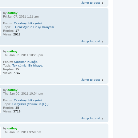
Jump to post
by
catboy
Fri Jan 07, 2011 1:11 am
Forum:
Ocakbaşı Hikayeleri
Topic:
...Ocak Ayının En iyi Hikayesi...
Replies:
17
Views:
2911
Jump to post
by
catboy
Thu Jan 06, 2011 10:23 pm
Forum:
Kulaktan Kulağa
Topic:
Tek cümle, Bir hikaye.
Replies:
15
Views:
7747
Jump to post
by
catboy
Thu Jan 06, 2011 10:04 pm
Forum:
Ocakbaşı Hikayeleri
Topic:
Gerçekler (Yorum Başlığı)
Replies:
35
Views:
3719
Jump to post
by
catboy
Thu Jan 06, 2011 9:50 pm