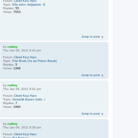
Forum:
Cilveli Keçi Hanı
Topic:
Efla adını değiştirsin :D
Replies:
55
Views:
7553
Jump to post
by
catboy
Thu Jan 06, 2011 9:42 pm
Forum:
Cilveli Keçi Hanı
Topic:
Prizi Bırak (Ya da Prison Break)
Replies:
5
Views:
1398
Jump to post
by
catboy
Thu Jan 06, 2011 9:41 pm
Forum:
Cilveli Keçi Hanı
Topic:
Sessizlik Bazen İyidir...!
Replies:
7
Views:
1994
Jump to post
by
catboy
Thu Jan 06, 2011 9:39 pm
Forum:
Cilveli Keçi Hanı
Topic:
Tez Konusu