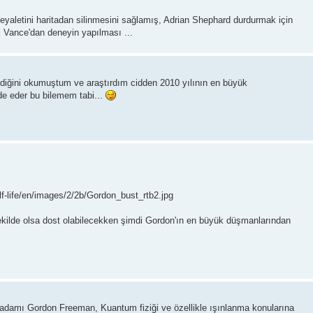
yaletini haritadan silinmesini sağlamış, Adrian Shephard durdurmak için
i Vance'dan deneyin yapılması ...
ildiğini okumuştum ve araştırdım cidden 2010 yılının en büyük
ade eder bu bilemem tabi...
f-life/en/images/2/2b/Gordon_bust_rtb2.jpg
şekilde olsa dost olabilecekken şimdi Gordon'ın en büyük düşmanlarından
 adamı Gordon Freeman, Kuantum fiziği ve özellikle ışınlanma konularına