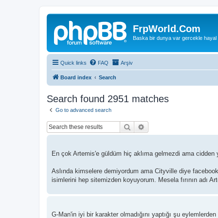
FrpWorld.Com
Baska bir dunya var gercekle hayal
Quick links
FAQ
Arşiv
Board index
Search
Search found 2951 matches
Go to advanced search
Search
Advanced search
En çok Artemis'e güldüm hiç aklıma gelmezdi ama cidden y
Aslında kimselere demiyordum ama Cityville diye facebook
isimlerini hep sitemizden koyuyorum. Mesela fırının adı Art
G-Man'in iyi bir karakter olmadığını yaptığı şu eylemlerde