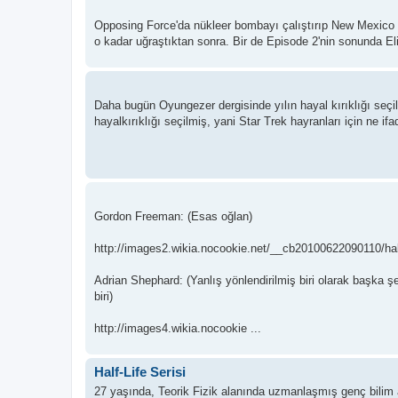
Opposing Force'da nükleer bombayı çalıştırıp New Mexico e
o kadar uğraştıktan sonra. Bir de Episode 2'nin sonunda El
Daha bugün Oyungezer dergisinde yılın hayal kırıklığı seç
hayalkırıklığı seçilmiş, yani Star Trek hayranları için ne if
Gordon Freeman: (Esas oğlan)
http://images2.wikia.nocookie.net/__cb20100622090110/hal
Adrian Shephard: (Yanlış yönlendirilmiş biri olarak başka 
biri)
http://images4.wikia.nocookie ...
Half-Life Serisi
27 yaşında, Teorik Fizik alanında uzmanlaşmış genç bilim