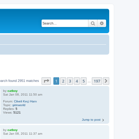
Search
Advanced search
Page
1
of
197
1
2
3
4
5
197
Next
earch found 2951 matches
…
by
catboy
Sat Jan 08, 2011 11:50 am
Forum:
Cilveli Keçi Hanı
Topic:
şirinworld
Replies:
5
Views:
5121
Jump to post
by
catboy
Sat Jan 08, 2011 11:37 am