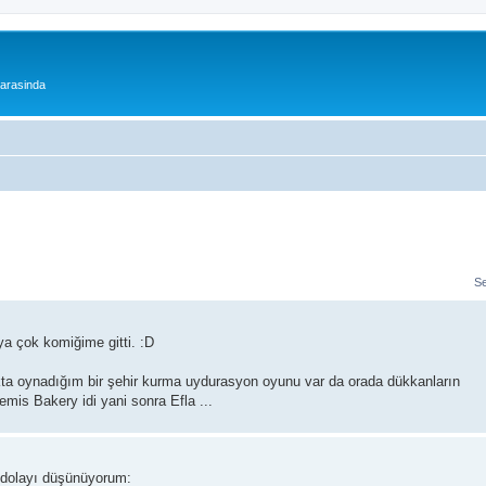
 arasinda
S
a çok komiğime gitti. :D
ta oynadığım bir şehir kurma uydurasyon oyunu var da orada dükkanların
emis Bakery idi yani sonra Efla ...
n dolayı düşünüyorum: