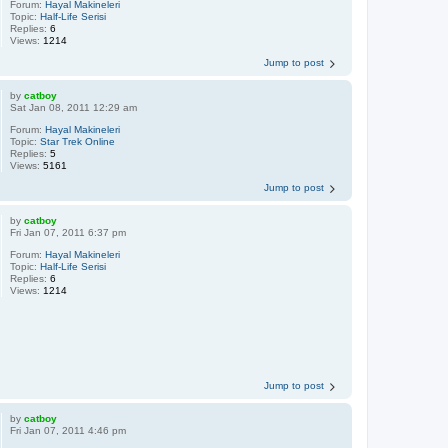
Forum:
Hayal Makineleri
Topic:
Half-Life Serisi
Replies:
6
Views:
1214
Jump to post
by
catboy
Sat Jan 08, 2011 12:29 am
Forum:
Hayal Makineleri
Topic:
Star Trek Online
Replies:
5
Views:
5161
Jump to post
by
catboy
Fri Jan 07, 2011 6:37 pm
Forum:
Hayal Makineleri
Topic:
Half-Life Serisi
Replies:
6
Views:
1214
Jump to post
by
catboy
Fri Jan 07, 2011 4:46 pm