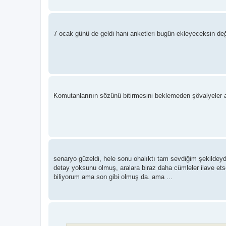
7 ocak günü de geldi hani anketleri bugün ekleyeceksin de
Komutanlarının sözünü bitirmesini beklemeden şövalyeler aynı
senaryo güzeldi, hele sonu ohalıktı tam sevdiğim şekildeydi 
detay yoksunu olmuş, aralara biraz daha cümleler ilave et
biliyorum ama son gibi olmuş da. ama ...