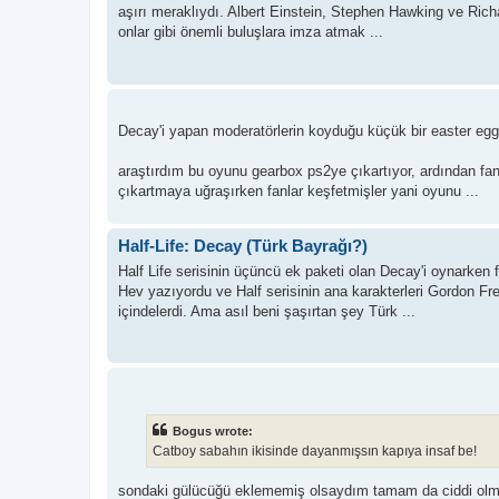
aşırı meraklıydı. Albert Einstein, Stephen Hawking ve Rich
onlar gibi önemli buluşlara imza atmak ...
Decay'i yapan moderatörlerin koyduğu küçük bir easter eg
araştırdım bu oyunu gearbox ps2ye çıkartıyor, ardından fanl
çıkartmaya uğraşırken fanlar keşfetmişler yani oyunu ...
Half-Life: Decay (Türk Bayrağı?)
Half Life serisinin üçüncü ek paketi olan Decay'i oynarken 
Hev yazıyordu ve Half serisinin ana karakterleri Gordon 
içindelerdi. Ama asıl beni şaşırtan şey Türk ...
Bogus wrote:
Catboy sabahın ikisinde dayanmışsın kapıya insaf be!
sondaki gülücüğü eklememiş olsaydım tamam da ciddi olma