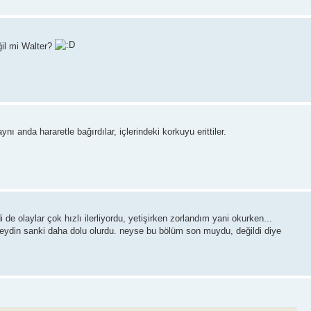
ğil mi Walter?
 anda hararetle bağırdılar, içlerindeki korkuyu erittiler.
de olaylar çok hızlı ilerliyordu, yetişirken zorlandım yani okurken...
seydin sanki daha dolu olurdu. neyse bu bölüm son muydu, değildi diye