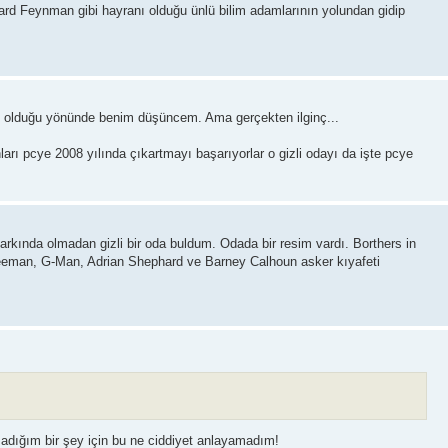
ard Feynman gibi hayranı olduğu ünlü bilim adamlarının yolundan gidip
g olduğu yönünde benim düşüncem. Ama gerçekten ilginç...
arı pcye 2008 yılında çıkartmayı başarıyorlar o gizli odayı da işte pcye
farkında olmadan gizli bir oda buldum. Odada bir resim vardı. Borthers in
Freeman, G-Man, Adrian Shephard ve Barney Calhoun asker kıyafeti
dığım bir şey için bu ne ciddiyet anlayamadım!