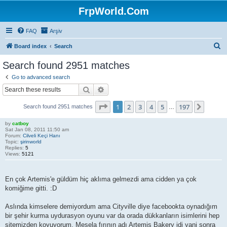
FrpWorld.Com
FAQ
Arşiv
S
Board index
Search
e
Search found 2951 matches
a
Go to advanced search
r
Search
Advanced search
c
Page
1
of
197
1
2
3
4
5
197
Next
Search found 2951 matches
h
…
by
catboy
Sat Jan 08, 2011 11:50 am
Forum:
Cilveli Keçi Hanı
Topic:
şirinworld
Replies:
5
Views:
5121
En çok Artemis'e güldüm hiç aklıma gelmezdi ama cidden ya çok
komiğime gitti. :D
Aslında kimselere demiyordum ama Cityville diye facebookta oynadığım
bir şehir kurma uydurasyon oyunu var da orada dükkanların isimlerini hep
sitemizden koyuyorum. Mesela fırının adı Artemis Bakery idi yani sonra