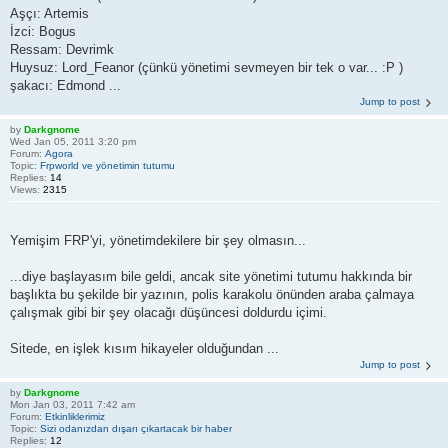
Aşçı: Artemis
İzci: Bogus
Ressam: Devrimk
Huysuz: Lord_Feanor (çünkü yönetimi sevmeyen bir tek o var... :P )
şakacı: Edmond ...
Jump to post
by
Darkgnome
Wed Jan 05, 2011 3:20 pm
Forum:
Agora
Topic:
Frpworld ve yönetimin tutumu
Replies:
14
Views:
2315
Yemişim FRP'yi, yönetimdekilere bir şey olmasın...
...diye başlayasım bile geldi, ancak site yönetimi tutumu hakkında bir
başlıkta bu şekilde bir yazının, polis karakolu önünden araba çalmaya
çalışmak gibi bir şey olacağı düşüncesi doldurdu içimi.
Sitede, en işlek kısım hikayeler olduğundan ...
Jump to post
by
Darkgnome
Mon Jan 03, 2011 7:42 am
Forum:
Etkinliklerimiz
Topic:
Sizi odanızdan dışarı çıkartacak bir haber
Replies:
12