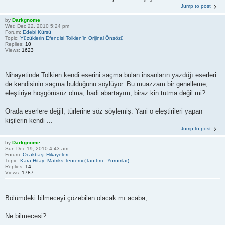
Jump to post
by
Darkgnome
Wed Dec 22, 2010 5:24 pm
Forum:
Edebi Kürsü
Topic:
Yüzüklerin Efendisi Tolkien'in Orijinal Önsözü
Replies:
10
Views:
1623
Nihayetinde Tolkien kendi eserini saçma bulan insanların yazdığı eserleri
de kendisinin saçma bulduğunu söylüyor. Bu muazzam bir genelleme,
eleştiriye hoşgörüsüz olma, hadi abartayım, biraz kin tutma değil mi?
Orada eserlere değil, türlerine söz söylemiş. Yani o eleştirileri yapan
kişilerin kendi ...
Jump to post
by
Darkgnome
Sun Dec 19, 2010 4:43 am
Forum:
Ocakbaşı Hikayeleri
Topic:
Kara-Hitay: Matriks Teoremi (Tanıtım - Yorumlar)
Replies:
14
Views:
1787
Bölümdeki bilmeceyi çözebilen olacak mı acaba,
Ne bilmecesi?