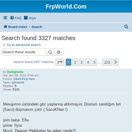
FrpWorld.Com
FAQ
Arşiv
S
Board index
Search
e
Search found 3327 matches
a
Go to advanced search
r
Search
Advanced search
c
Page
1
of
222
1
2
3
4
5
222
Next
Search found 3327 matches
h
…
by
Darkgnome
Sat Jan 08, 2011 8:54 am
Forum:
Cilveli Keçi Hanı
Topic:
şirinworld
Replies:
5
Views:
5121
Mesajımın üstündeki göz yaşlarına aldırmayın. Dostum sandığım biri
(Saco) düşmanım çıktı ( SacoKHan !)
şirin baba: Efla
şirine: Ilyra
Mucit: Dwaxer (Hakketen bu adam nerde?)