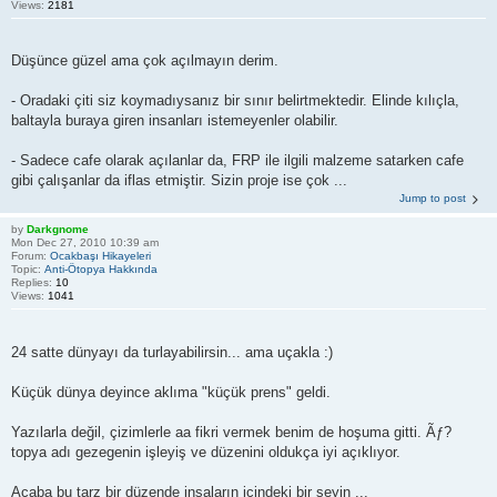
Views:
2181
Düşünce güzel ama çok açılmayın derim.
- Oradaki çiti siz koymadıysanız bir sınır belirtmektedir. Elinde kılıçla,
baltayla buraya giren insanları istemeyenler olabilir.
- Sadece cafe olarak açılanlar da, FRP ile ilgili malzeme satarken cafe
gibi çalışanlar da iflas etmiştir. Sizin proje ise çok ...
Jump to post
by
Darkgnome
Mon Dec 27, 2010 10:39 am
Forum:
Ocakbaşı Hikayeleri
Topic:
Anti-Ötopya Hakkında
Replies:
10
Views:
1041
24 satte dünyayı da turlayabilirsin... ama uçakla :)
Küçük dünya deyince aklıma "küçük prens" geldi.
Yazılarla değil, çizimlerle aa fikri vermek benim de hoşuma gitti. Ãƒ?
topya adı gezegenin işleyiş ve düzenini oldukça iyi açıklıyor.
Acaba bu tarz bir düzende insaların içindeki bir şeyin ...