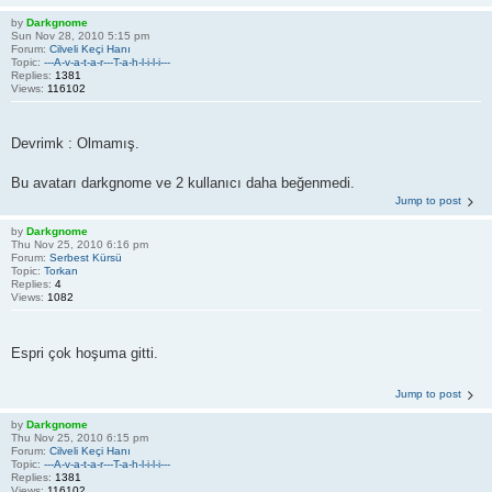
by
Darkgnome
Sun Nov 28, 2010 5:15 pm
Forum:
Cilveli Keçi Hanı
Topic:
---A-v-a-t-a-r---T-a-h-l-i-l-i---
Replies:
1381
Views:
116102
Devrimk : Olmamış.
Bu avatarı darkgnome ve 2 kullanıcı daha beğenmedi.
Jump to post
by
Darkgnome
Thu Nov 25, 2010 6:16 pm
Forum:
Serbest Kürsü
Topic:
Torkan
Replies:
4
Views:
1082
Espri çok hoşuma gitti.
Jump to post
by
Darkgnome
Thu Nov 25, 2010 6:15 pm
Forum:
Cilveli Keçi Hanı
Topic:
---A-v-a-t-a-r---T-a-h-l-i-l-i---
Replies:
1381
Views:
116102