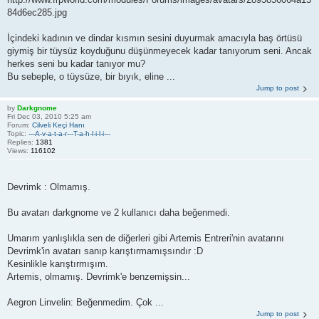
84d6ec285.jpg
İçindeki kadının ve dindar kısmın sesini duyurmak amacıyla baş örtüsü
giymiş bir tüysüz koyduğunu düşünmeyecek kadar tanıyorum seni. Ancak
herkes seni bu kadar tanıyor mu?
Bu sebeple, o tüysüze, bir bıyık, eline ...
Jump to post
by
Darkgnome
Fri Dec 03, 2010 5:25 am
Forum:
Cilveli Keçi Hanı
Topic:
---A-v-a-t-a-r---T-a-h-l-i-l-i---
Replies:
1381
Views:
116102
Devrimk : Olmamış.
Bu avatarı darkgnome ve 2 kullanıcı daha beğenmedi.
Umarım yanlışlıkla sen de diğerleri gibi Artemis Entreri'nin avatarını
Devrimk'in avatarı sanıp karıştırmamışsındır :D
Kesinlikle karıştırmışım.
Artemis, olmamış. Devrimk'e benzemişsin...
Aegron Linvelin: Beğenmedim. Çok ...
Jump to post