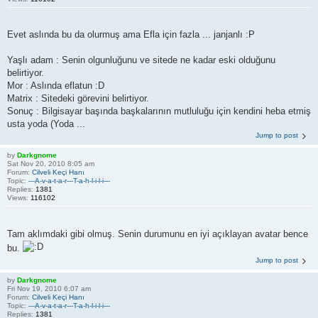
Evet aslında bu da olurmuş ama Efla için fazla ... janjanlı :P
Yaşlı adam : Senin olgunluğunu ve sitede ne kadar eski olduğunu
belirtiyor.
Mor : Aslında eflatun :D
Matrix : Sitedeki görevini belirtiyor.
Sonuç : Bilgisayar başında başkalarının mutluluğu için kendini heba etmiş
usta yoda (Yoda ...
Jump to post
by
Darkgnome
Sat Nov 20, 2010 8:05 am
Forum:
Cilveli Keçi Hanı
Topic:
---A-v-a-t-a-r---T-a-h-l-i-l-i---
Replies:
1381
Views:
116102
Tam aklımdaki gibi olmuş. Senin durumunu en iyi açıklayan avatar bence
bu.
Jump to post
by
Darkgnome
Fri Nov 19, 2010 6:07 am
Forum:
Cilveli Keçi Hanı
Topic:
---A-v-a-t-a-r---T-a-h-l-i-l-i---
Replies:
1381