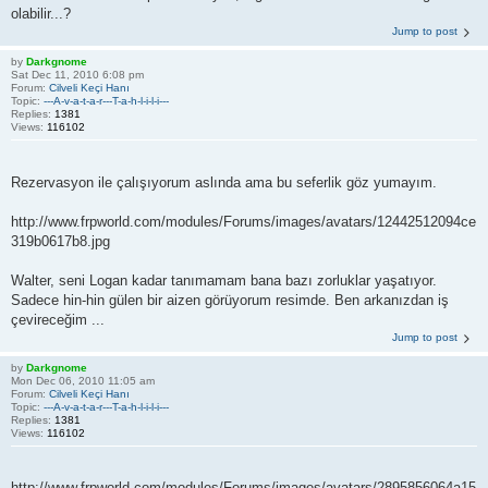
olabilir...?
Jump to post
by
Darkgnome
Sat Dec 11, 2010 6:08 pm
Forum:
Cilveli Keçi Hanı
Topic:
---A-v-a-t-a-r---T-a-h-l-i-l-i---
Replies:
1381
Views:
116102
Rezervasyon ile çalışıyorum aslında ama bu seferlik göz yumayım.
http://www.frpworld.com/modules/Forums/images/avatars/12442512094ce
319b0617b8.jpg
Walter, seni Logan kadar tanımamam bana bazı zorluklar yaşatıyor.
Sadece hin-hin gülen bir aizen görüyorum resimde. Ben arkanızdan iş
çevireceğim ...
Jump to post
by
Darkgnome
Mon Dec 06, 2010 11:05 am
Forum:
Cilveli Keçi Hanı
Topic:
---A-v-a-t-a-r---T-a-h-l-i-l-i---
Replies:
1381
Views:
116102
http://www.frpworld.com/modules/Forums/images/avatars/2895856064a15