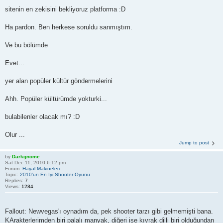
sitenin en zekisini bekliyoruz platforma :D
Ha pardon. Ben herkese soruldu sanmıştım.
Ve bu bölümde
Evet...
yer alan popüler kültür göndermelerini
Ahh. Popüler kültürümde yokturki...
bulabilenler olacak mı? :D
Olur ...
Jump to post
by
Darkgnome
Sat Dec 11, 2010 6:12 pm
Forum:
Hayal Makineleri
Topic:
2010'un En İyi Shooter Oyunu
Replies:
7
Views:
1284
Fallout: Newvegas'ı oynadım da, pek shooter tarzı gibi gelmemişti bana.
KArakterlerimden biri palalı manyak, diğeri ise kıvrak dilli biri olduğundan