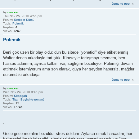
Jump to post
by
dwaxer
Thu Nov 25, 2010 4:55 pm
Forum:
Serbest Kürsü
Topic:
Polemik
Replies:
4
Views:
1267
Polemik
.
Beni çok üzen bir olay oldu; dün bu sitede "yönetici" diye etiketlenmiş
Walter denen arkadaşla tartıştık. Kimseyle tartışmayı sevmem, ben
hassas adamım, ayrıca kalbim var, sağlığım bozuluyor. Polemiği devam
ettirmek istemiyorum ama son olarak, güya her şeyden habersiz, mağdur
durumdaki arkadaşa ...
Jump to post
by
dwaxer
Wed Nov 24, 2010 9:45 pm
Forum:
Kitapgah
Topic:
Titan Beşlisi (e-roman)
Replies:
12
Views:
17746
.
Gece gece moralim bozuldu, stres doldum. Aylarca emek harcadım, her