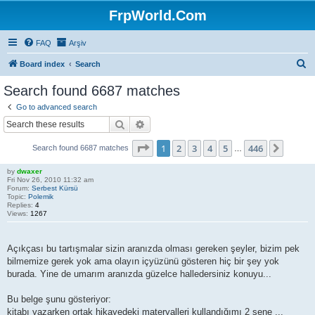
FrpWorld.Com
FAQ
Arşiv
S
Board index
Search
e
Search found 6687 matches
a
Go to advanced search
r
Search
Advanced search
c
Page
1
of
446
1
2
3
4
5
446
Next
Search found 6687 matches
h
…
by
dwaxer
Fri Nov 26, 2010 11:32 am
Forum:
Serbest Kürsü
Topic:
Polemik
Replies:
4
Views:
1267
Açıkçası bu tartışmalar sizin aranızda olması gereken şeyler, bizim pek
bilmemize gerek yok ama olayın içyüzünü gösteren hiç bir şey yok
burada. Yine de umarım aranızda güzelce halledersiniz konuyu...
Bu belge şunu gösteriyor:
kitabı yazarken ortak hikayedeki materyalleri kullandığımı 2 sene ...