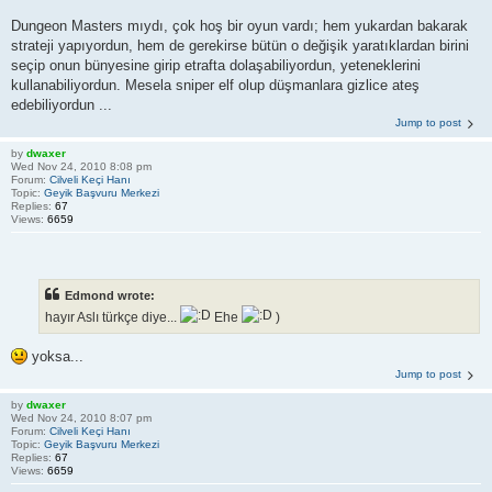
Dungeon Masters mıydı, çok hoş bir oyun vardı; hem yukardan bakarak
strateji yapıyordun, hem de gerekirse bütün o değişik yaratıklardan birini
seçip onun bünyesine girip etrafta dolaşabiliyordun, yeteneklerini
kullanabiliyordun. Mesela sniper elf olup düşmanlara gizlice ateş
edebiliyordun ...
Jump to post
by
dwaxer
Wed Nov 24, 2010 8:08 pm
Forum:
Cilveli Keçi Hanı
Topic:
Geyik Başvuru Merkezi
Replies:
67
Views:
6659
Edmond wrote:
hayır Aslı türkçe diye...
Ehe
)
yoksa...
Jump to post
by
dwaxer
Wed Nov 24, 2010 8:07 pm
Forum:
Cilveli Keçi Hanı
Topic:
Geyik Başvuru Merkezi
Replies:
67
Views:
6659