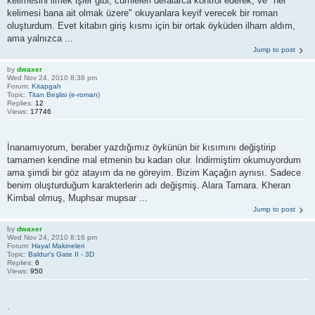
kelimesini ilmek işler gibi, cümleleri defalarca kontrol ederek, ve "her
kelimesi bana ait olmak üzere" okuyanlara keyif verecek bir roman
oluşturdum. Evet kitabın giriş kısmı için bir ortak öyküden ilham aldım,
ama yalnızca ...
Jump to post
by
dwaxer
Wed Nov 24, 2010 8:38 pm
Forum:
Kitapgah
Topic:
Titan Beşlisi (e-roman)
Replies:
12
Views:
17746
İnanamıyorum, beraber yazdığımız öykünün bir kısımını değiştirip
tamamen kendine mal etmenin bu kadarı olur. İndirmiştim okumuyordum
ama şimdi bir göz atayım da ne göreyim. Bizim Kaçağın aynısı. Sadece
benim oluşturduğum karakterlerin adı değişmiş. Alara Tamara. Kheran
Kimbal olmuş, Muphsar mupsar ...
Jump to post
by
dwaxer
Wed Nov 24, 2010 8:16 pm
Forum:
Hayal Makineleri
Topic:
Baldur's Gate II - 3D
Replies:
6
Views:
950
.