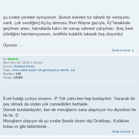
.
şu sıralar yeniden oynuyorum. (bunun eskiden tur tabanlı bir versiyonu
vardı, çok sevdiğim) Açılış demosu Jhon Wayne gazıyla, Ãƒ?anakkale
geçilmez arası, hatıralarda kalıcı bir savaş sahnesi çalışması. (kaç kere
izlediğimi hatırlamıyuorum, özellikle kulaklık takarak hoş oluyordu)
Oyunun ...
Jump to post
by
dwaxer
Mon Nov 22, 2010 1:33 pm
Forum:
Serbest Kürsü
Topic:
Artık eskisi kadar sık görmüyoruz sitede, özl
Replies:
149
Views:
14389
Evet kulağı çınlıyo insanın :-P Yok yahu ben hep burdaydım. Yazacak bir
şey olmadı da ondan yok zannedildim herhalde.
Demek buralardaydın, ben de mesajlarım sana ulaşmıyor mu diyordum he
he he :D
Mesajların ulaşıyor da şu sıralar (burda olsam da) Ocakbaşı, Kulaktan
kulaa vs gibi bölümlerde ...
Jump to post