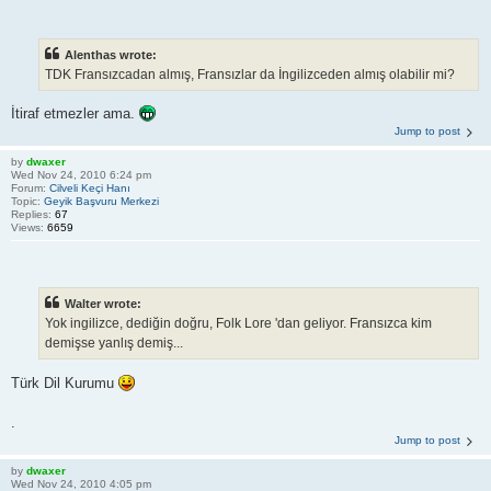
Alenthas wrote:
TDK Fransızcadan almış, Fransızlar da İngilizceden almış olabilir mi?
İtiraf etmezler ama.
Jump to post
by
dwaxer
Wed Nov 24, 2010 6:24 pm
Forum:
Cilveli Keçi Hanı
Topic:
Geyik Başvuru Merkezi
Replies:
67
Views:
6659
Walter wrote:
Yok ingilizce, dediğin doğru, Folk Lore 'dan geliyor. Fransızca kim
demişse yanlış demiş...
Türk Dil Kurumu
.
Jump to post
by
dwaxer
Wed Nov 24, 2010 4:05 pm