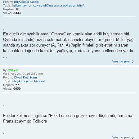
Forum:
Büyücülük Kulesi
Topic:
kullanmayı en çok sevdiğiniz alana etki eden büyÃ
Replies:
18
Views:
3333
.
En güçlü olmayabilir ama "Grease" en komik alan etkili büyülerden biri.
Oyunda kullandığınızda çok matrak sahneler oluyor. :mrgreen: Millet yağlı
alanda ayakta zor duruyor (Ãƒ?arli Ãƒ?aplin filmleri gibi) etrafını saran
kalabalık olduğunda karakteri yağlayıp, kurtulabiliyorsun ellerinden ya da
...
Jump to post
by
dwaxer
Wed Nov 24, 2010 2:50 pm
Forum:
Cilveli Keçi Hanı
Topic:
Geyik Başvuru Merkezi
Replies:
67
Views:
6659
.
Folklor kelimesi ingilizce "Folk Lore"dan geliyor diye düşünmüştüm ama
Fransızcaymış: Folklore
.
Jump to post