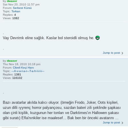
by
dwaxer
Sat Nov 20, 2010 11:57 pm
Forum:
Serbest Kürsü
Topic:
Torkan
Replies:
4
Views:
1082
.
Vay Devrimk eline sağlık. Kaslar bol steroidli olmuş he.
.
Jump to post
by
dwaxer
Thu Nov 18, 2010 10:18 pm
Forum:
Cilveli Keçi Hanı
Topic:
---A-v-a-t-a-r---T-a-h-l-i-l-i---
Replies:
1381
Views:
116102
.
Bazı avatarlar akılda kalıcı oluyor. (örneğin Frodo, Joker, Oots kişileri,
uzun dilli ıyyrenç horror palyançosu, sazdan bateri zili şeklinde şapkası
olan çinli kişilik, kuzgunun her tonları ve Darktimes'ın Hallowen şakası
gibi suratı) Efla'nınkiler ise maalesef... Bak ben bir önceki avatarını ...
Jump to post