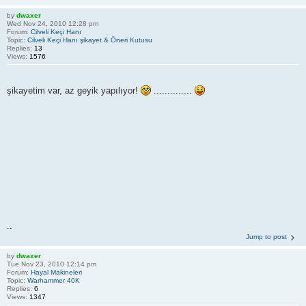
by
dwaxer
Wed Nov 24, 2010 12:28 pm
Forum:
Cilveli Keçi Hanı
Topic:
Cilveli Keçi Hanı şikayet & Öneri Kutusu
Replies:
13
Views:
1576
şikayetim var, az geyik yapılıyor!
..............
..
Jump to post
by
dwaxer
Tue Nov 23, 2010 12:14 pm
Forum:
Hayal Makineleri
Topic:
Warhammer 40K
Replies:
6
Views:
1347