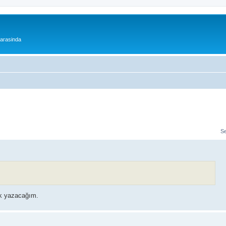
 arasinda
S
k yazacağım.