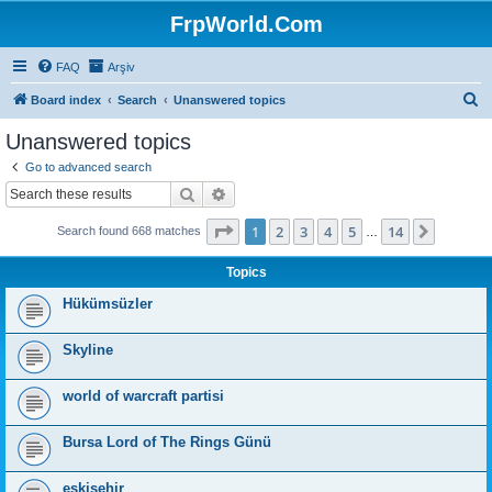
FrpWorld.Com
FAQ
Arşiv
S
Board index
Search
Unanswered topics
e
Unanswered topics
a
Go to advanced search
r
Search
Advanced search
c
Page
1
of
14
1
2
3
4
5
14
Next
Search found 668 matches
h
…
Topics
Hükümsüzler
Skyline
world of warcraft partisi
Bursa Lord of The Rings Günü
eskişehir