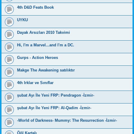
4th D&D Feats Book
UYKU
Dayak Arsızları 2010 Takvimi
Hi, I'm a Marvel...and I'm a DC.
Gurps - Action Heroes
Makge The Awakening satılıktır
4th Irklar ve Sınıflar
şubat Ayı İle Yeni FRP: Pendragon -İzmir-
şubat Ayı İle Yeni FRP: Al-Qadim -İzmir-
-World of Darkness- Mummy: The Resurrection -İzmir-
Ööl Kartalı