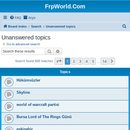
FrpWorld.Com
FAQ
Arşiv
S
Board index
Search
Unanswered topics
e
Unanswered topics
a
Go to advanced search
r
Search
Advanced search
c
Page
1
of
14
1
2
3
4
5
14
Next
Search found 668 matches
h
…
Topics
Hükümsüzler
Skyline
world of warcraft partisi
Bursa Lord of The Rings Günü
eskişehir