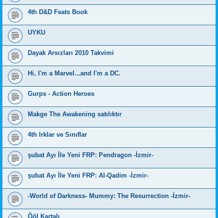
4th D&D Feats Book
UYKU
Dayak Arsızları 2010 Takvimi
Hi, I'm a Marvel...and I'm a DC.
Gurps - Action Heroes
Makge The Awakening satılıktır
4th Irklar ve Sınıflar
şubat Ayı İle Yeni FRP: Pendragon -İzmir-
şubat Ayı İle Yeni FRP: Al-Qadim -İzmir-
-World of Darkness- Mummy: The Resurrection -İzmir-
Ööl Kartalı