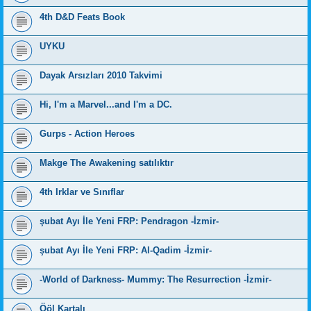
4th D&D Feats Book
UYKU
Dayak Arsızları 2010 Takvimi
Hi, I'm a Marvel...and I'm a DC.
Gurps - Action Heroes
Makge The Awakening satılıktır
4th Irklar ve Sınıflar
şubat Ayı İle Yeni FRP: Pendragon -İzmir-
şubat Ayı İle Yeni FRP: Al-Qadim -İzmir-
-World of Darkness- Mummy: The Resurrection -İzmir-
Ööl Kartalı