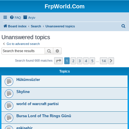
FrpWorld.Com
FAQ
Arşiv
S
Board index
Search
Unanswered topics
e
Unanswered topics
a
Go to advanced search
r
Search
Advanced search
c
Page
1
of
14
1
2
3
4
5
14
Next
Search found 668 matches
h
…
Topics
Hükümsüzler
Skyline
world of warcraft partisi
Bursa Lord of The Rings Günü
eskişehir