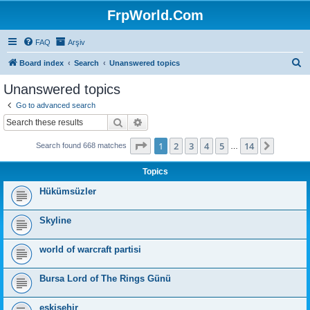
FrpWorld.Com
FAQ
Arşiv
S
Board index
Search
Unanswered topics
e
Unanswered topics
a
Go to advanced search
r
Search
Advanced search
c
Page
1
of
14
1
2
3
4
5
14
Next
Search found 668 matches
h
…
Topics
Hükümsüzler
Skyline
world of warcraft partisi
Bursa Lord of The Rings Günü
eskişehir