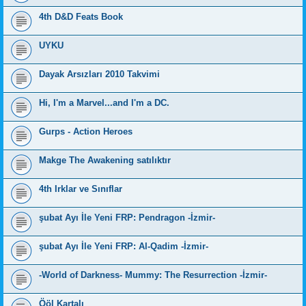
4th D&D Feats Book
UYKU
Dayak Arsızları 2010 Takvimi
Hi, I'm a Marvel...and I'm a DC.
Gurps - Action Heroes
Makge The Awakening satılıktır
4th Irklar ve Sınıflar
şubat Ayı İle Yeni FRP: Pendragon -İzmir-
şubat Ayı İle Yeni FRP: Al-Qadim -İzmir-
-World of Darkness- Mummy: The Resurrection -İzmir-
Ööl Kartalı