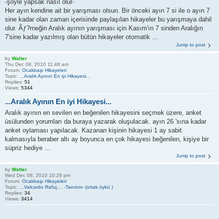
-şöyle yapsak nasıl olur-
Her ayın kendine ait bir yarışması olsun. Bir önceki ayın 7 si ile o ayın 7
sine kadar olan zaman içerisinde paylaşılan hikayeler bu yarışmaya dahil
olur. Ãƒ?rneğin Aralık ayının yarışması için Kasım'ın 7 sinden Aralığın
7'sine kadar yazılmış olan bütün hikayeler otomatik ...
Jump to post
by
Walter
Thu Dec 09, 2010 11:48 am
Forum:
Ocakbaşı Hikayeleri
Topic:
...Aralık Ayının En iyi Hikayesi...
Replies:
51
Views:
5344
...Aralık Ayının En iyi Hikayesi...
Aralık ayının en sevilen en beğenilen hikayesini seçmek üzere, anket
üsülunden yorumları da buraya yazarak oluşulacak. ayın 26 'sına kadar
anket oylaması yapılacak. Kazanan kişinin hikayesi 1 ay sabit
kalmasıyla beraber altı ay boyunca en çok hikayesi beğenilen, kişiye bir
süpriz hediye ...
Jump to post
by
Walter
Wed Dec 08, 2010 10:29 pm
Forum:
Ocakbaşı Hikayeleri
Topic:
...Valcardo Rafuj.... -Tanıtım- (ortak öykü )
Replies:
34
Views:
3414