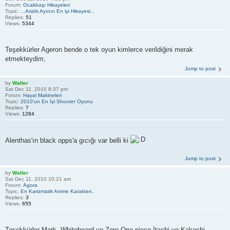
Forum:
Ocakbaşı Hikayeleri
Topic:
...Aralık Ayının En iyi Hikayesi...
Replies:
51
Views:
5344
Teşekkürler Ageron bende o tek oyun kimlerce verildiğini merak
etmekteydim,
Jump to post
by
Walter
Sat Dec 11, 2010 8:37 pm
Forum:
Hayal Makineleri
Topic:
2010'un En İyi Shooter Oyunu
Replies:
7
Views:
1284
Alenthas'ın black opps'a gıcığı var belli ki
Jump to post
by
Walter
Sat Dec 11, 2010 10:21 am
Forum:
Agora
Topic:
En Karizmatik Anime Karakteri..
Replies:
3
Views:
655
Teşekkürler Mark, Whitebeard ve Zoro One piece İtachi ve Kakashi