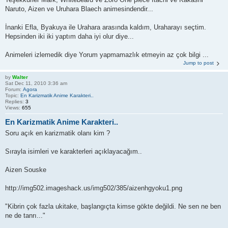
Naruto, Aizen ve Uruhara Blaech animesindendir...
İnanki Efla, Byakuya ile Urahara arasında kaldım, Uraharayı seçtim.
Hepsinden iki iki yaptım daha iyi olur diye...
Animeleri izlemedik diye Yorum yapmamazlık etmeyin az çok bilgi ...
Jump to post
by
Walter
Sat Dec 11, 2010 3:36 am
Forum:
Agora
Topic:
En Karizmatik Anime Karakteri..
Replies:
3
Views:
655
En Karizmatik Anime Karakteri..
Soru açık en karizmatik olanı kim ?
Sırayla isimleri ve karakterleri açıklayacağım..
Aizen Souske
http://img502.imageshack.us/img502/385/aizenhgyoku1.png
"Kibrin çok fazla ukitake, başlangıçta kimse gökte değildi. Ne sen ne ben
ne de tanrı..."