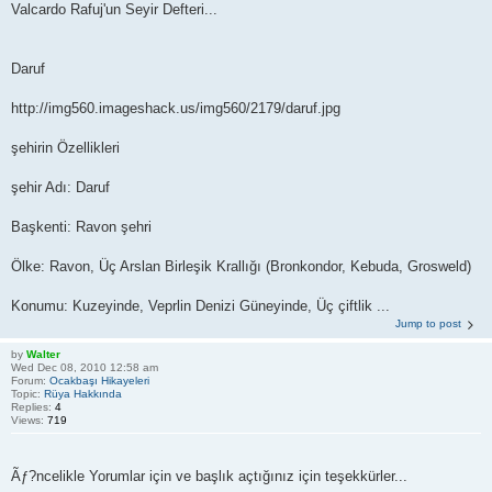
Valcardo Rafuj'un Seyir Defteri...
Daruf
http://img560.imageshack.us/img560/2179/daruf.jpg
şehirin Özellikleri
şehir Adı: Daruf
Başkenti: Ravon şehri
Ölke: Ravon, Üç Arslan Birleşik Krallığı (Bronkondor, Kebuda, Grosweld)
Konumu: Kuzeyinde, Veprlin Denizi Güneyinde, Üç çiftlik ...
Jump to post
by
Walter
Wed Dec 08, 2010 12:58 am
Forum:
Ocakbaşı Hikayeleri
Topic:
Rüya Hakkında
Replies:
4
Views:
719
Ãƒ?ncelikle Yorumlar için ve başlık açtığınız için teşekkürler...