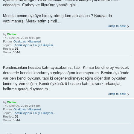
edeceğim. Catboy ve Illyra'nın yaptığı gibi...
Mesela benim öyküye biri oy atmış kim attı acaba ? Buraya da
yazılmamış. Merak ettim şimdi....
Jump to post
by
Walter
Thu Dec 09, 2010 8:10 pm
Forum:
Ocakbaşı Hikayeleri
Topic:
...Aralık Ayının En iyi Hikayesi...
Replies:
51
Views:
5344
Kendinizinkini hesaba katmayacaksınız, tabi. Kimse kendine oy verecek
derecede kendini kandırmya çalışacağına inanmıyorum. Benim öykümde
var ben kendi öykümü tabi ki değerlendirmeyeceğim diğer dört öyküden
birine oy vereceğim. Kendi öykünüzü hesaba katmazsınız arkadşlar,
belirtme gereği duymadım ...
Jump to post
by
Walter
Thu Dec 09, 2010 2:15 pm
Forum:
Ocakbaşı Hikayeleri
Topic:
...Aralık Ayının En iyi Hikayesi...
Replies:
51
Views:
5344