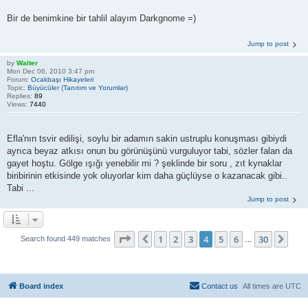
Bir de benimkine bir tahlil alayım Darkgnome =)
Jump to post
by
Walter
Mon Dec 06, 2010 3:47 pm
Forum:
Ocakbaşı Hikayeleri
Topic:
Büyücüler (Tanıtım ve Yorumlar)
Replies:
89
Views:
7440
Efla'nın tsvir edilişi, soylu bir adamın sakin ustruplu konuşması gibiydi
ayrıca beyaz atkısı onun bu görünüşünü vurguluyor tabi, sözler falan da
gayet hoştu. Gölge ışığı yenebilir mi ? şeklinde bir soru , zıt kynaklar
biribirinin etkisinde yok oluyorlar kim daha güçlüyse o kazanacak gibi..
Tabi ...
Jump to post
Page
4
of
30
1
2
3
4
5
6
30
Previous
Nex
Search found 449 matches
…
Board index
Contact us
All times are
UTC