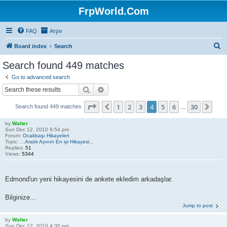
FrpWorld.Com
FAQ
Arşiv
S
Board index
Search
e
Search found 449 matches
a
Go to advanced search
r
Search
Advanced search
c
Page
4
of
30
1
2
3
4
5
6
30
Previous
Nex
Search found 449 matches
h
…
by
Walter
Sun Dec 12, 2010 9:54 pm
Forum:
Ocakbaşı Hikayeleri
Topic:
...Aralık Ayının En iyi Hikayesi...
Replies:
51
Views:
5344
Edmond'un yeni hikayesini de ankete ekledim arkadaşlar.
Bilginize...
Jump to post
by
Walter
Sun Dec 12, 2010 4:30 pm