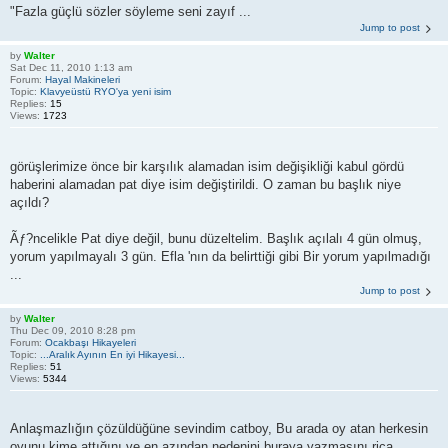
"Fazla güçlü sözler söyleme seni zayıf ...
Jump to post
by
Walter
Sat Dec 11, 2010 1:13 am
Forum:
Hayal Makineleri
Topic:
Klavyeüstü RYO'ya yeni isim
Replies:
15
Views:
1723
görüşlerimize önce bir karşılık alamadan isim değişikliği kabul gördü
haberini alamadan pat diye isim değiştirildi. O zaman bu başlık niye
açıldı?
Ãƒ?ncelikle Pat diye değil, bunu düzeltelim. Başlık açılalı 4 gün olmuş,
yorum yapılmayalı 3 gün. Efla 'nın da belirttiği gibi Bir yorum yapılmadığı
...
Jump to post
by
Walter
Thu Dec 09, 2010 8:28 pm
Forum:
Ocakbaşı Hikayeleri
Topic:
...Aralık Ayının En iyi Hikayesi...
Replies:
51
Views:
5344
Anlaşmazlığın çözüldüğüne sevindim catboy, Bu arada oy atan herkesin
oyunu kime attığını ve en azından nedenini buraya yazmasını rica