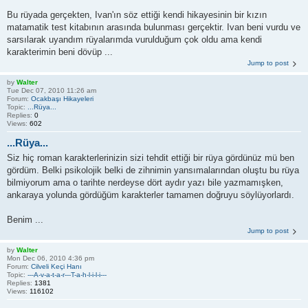
Bu rüyada gerçekten, Ivan'ın söz ettiği kendi hikayesinin bir kızın
matamatik test kitabının arasında bulunması gerçektir. Ivan beni vurdu ve
sarsılarak uyandım rüyalarımda vurulduğum çok oldu ama kendi
karakterimin beni dövüp ...
Jump to post
by
Walter
Tue Dec 07, 2010 11:26 am
Forum:
Ocakbaşı Hikayeleri
Topic:
...Rüya...
Replies:
0
Views:
602
...Rüya...
Siz hiç roman karakterlerinizin sizi tehdit ettiği bir rüya gördünüz mü ben
gördüm. Belki psikolojik belki de zihnimin yansımalarından oluştu bu rüya
bilmiyorum ama o tarihte nerdeyse dört aydır yazı bile yazmamışken,
ankaraya yolunda gördüğüm karakterler tamamen doğruyu söylüyorlardı.
Benim ...
Jump to post
by
Walter
Mon Dec 06, 2010 4:36 pm
Forum:
Cilveli Keçi Hanı
Topic:
---A-v-a-t-a-r---T-a-h-l-i-l-i---
Replies:
1381
Views:
116102