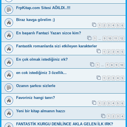
FrpKitap.com Sitesi AÖILDI..!!!
Biraz kavga görelim ;)
1
2
3
4
5
6
En başarılı Fantazi Yazarı sizce kim?
1
9
10
11
12
…
Fantastik romanlarda sizi etkileyen karakterler
1
2
3
4
5
En çok olmak istediğiniz ırk?
1
7
8
9
10
…
en cok istediğiniz 3 özellik...
1
2
3
4
5
Ozanın şarkısı sizlerle
Favoriniz hangi tanrı?
1
2
3
4
5
6
Yeni bir kitap almanın hazzı
1
2
3
4
FANTASTİK KURGU DENİLİNCE AKLA GELEN İLK IRK?