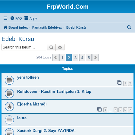
FrpWorld.Com
FAQ
Arşiv
S
Board index
Fantastik Edebiyat
Edebi Kürsü
e
Edebi Kürsü
a
Search
Advanced search
r
c
1
2
3
4
5
Previous
Next
204 topics
h
Topics
yeni tolkien
1
2
Ruhdöveni - Raistlin Tarihçeleri 1. Kitap
Ejderha Mızrağı
1
4
5
6
7
…
laura
Xasiork Dergi 2. Sayı YAYINDA!