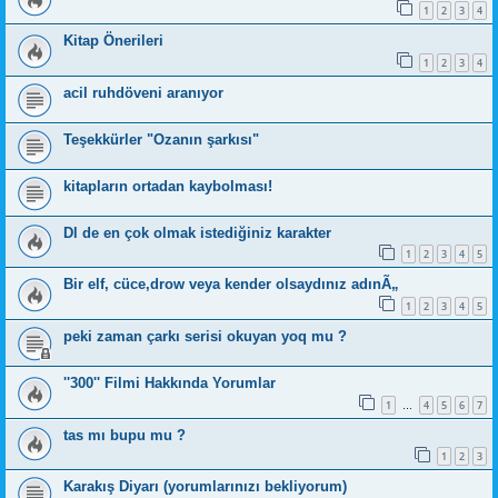
1
2
3
4
Kitap Önerileri
1
2
3
4
acil ruhdöveni aranıyor
Teşekkürler "Ozanın şarkısı"
kitapların ortadan kaybolması!
Dl de en çok olmak istediğiniz karakter
1
2
3
4
5
Bir elf, cüce,drow veya kender olsaydınız adınÃ„
1
2
3
4
5
peki zaman çarkı serisi okuyan yoq mu ?
''300'' Filmi Hakkında Yorumlar
1
4
5
6
7
…
tas mı bupu mu ?
1
2
3
Karakış Diyarı (yorumlarınızı bekliyorum)