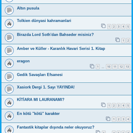
Altın pusula
Tolkien dünyasi kahramanlari
1
2
3
4
5
Birazda Lord Soth'dan Bahseder misiniz?
1
2
Amber ve Küller - Karanlık Havari Serisi 1. Kitap
eragon
1
10
11
12
13
…
Gedik Savaşları Efsanesi
Xasiork Dergi 1. Sayı YAYINDA!
KİTİARA MI LAURANAMI?
1
2
3
4
5
En kötü "kötü" karakter
1
2
3
4
Fantastik kitaplar dışında neler okuyoruz?