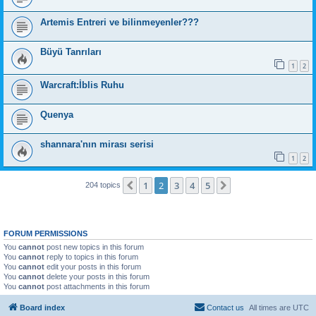
Artemis Entreri ve bilinmeyenler???
Büyü Tanrıları
1
2
Warcraft:İblis Ruhu
Quenya
shannara'nın mirası serisi
1
2
1
2
3
4
5
Previous
Next
204 topics
FORUM PERMISSIONS
You
cannot
post new topics in this forum
You
cannot
reply to topics in this forum
You
cannot
edit your posts in this forum
You
cannot
delete your posts in this forum
You
cannot
post attachments in this forum
Board index
Contact us
All times are
UTC