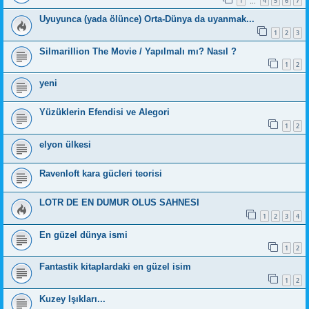
1
4
5
6
7
…
Uyuyunca (yada ölünce) Orta-Dünya da uyanmak...
1
2
3
Silmarillion The Movie / Yapılmalı mı? Nasıl ?
1
2
yeni
Yüzüklerin Efendisi ve Alegori
1
2
elyon ülkesi
Ravenloft kara gücleri teorisi
LOTR DE EN DUMUR OLUS SAHNESI
1
2
3
4
En güzel dünya ismi
1
2
Fantastik kitaplardaki en güzel isim
1
2
Kuzey Işıkları...