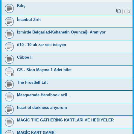
Kılıç
1
2
İstanbul Zırh
İzmirde Belgariad-Kehanetin Oyuncağı Aranıyor
d10 - 10luk zar seti isteyen
Cübbe !!
GS - Sion Maçına 1 Adet bilet
The Frostfell Lift
Masquerade Handbook acil...
heart of darkness arıyorum
MAGİC THE GATHERİNG KARTLARI VE HEDİYELER
MAGİC KART GAME!