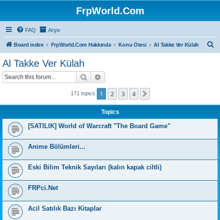
FrpWorld.Com
FAQ
Arşiv
S
Board index
FrpWorld.Com Hakkında
Konu Ötesi
Al Takke Ver Külah
e
Al Takke Ver Külah
a
Search
Advanced search
r
c
1
2
3
4
Next
171 topics
h
Topics
[SATILIK] World of Warcraft "The Board Game"
Anime Bölümleri...
Eski Bilim Teknik Sayıları (kalın kapak ciltli)
FRPci.Net
Acil Satılık Bazı Kitaplar