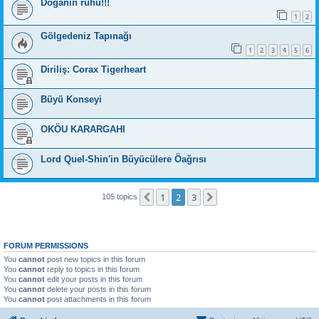
Doğanın ruhu!!!
1
2
Gölgedeniz Tapınağı
1
2
3
4
5
6
Diriliş: Corax Tigerheart
Büyü Konseyi
OKÖU KARARGAHI
Lord Quel-Shin'in Büyücülere Öağrısı
1
2
3
Previous
Next
105 topics
FORUM PERMISSIONS
You
cannot
post new topics in this forum
You
cannot
reply to topics in this forum
You
cannot
edit your posts in this forum
You
cannot
delete your posts in this forum
You
cannot
post attachments in this forum