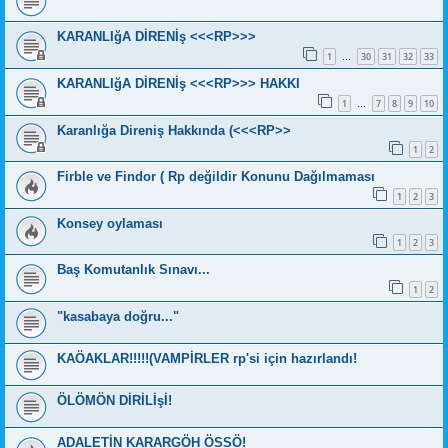
KARANLIğA DİRENİş <<<RP>>>
1
30
31
32
33
…
KARANLIğA DİRENİş <<<RP>>> HAKKI
1
7
8
9
10
…
Karanlığa Direniş Hakkında (<<<RP>>
1
2
Firble ve Findor ( Rp değildir Konunu Dağılmaması
1
2
3
Konsey oylaması
1
2
3
Baş Komutanlık Sınavı...
1
2
"kasabaya doğru..."
KAÖAKLAR!!!!!(VAMPİRLER rp'si için hazırlandı!
ÖLÖMÖN DİRİLİşİ!
ADALETİN KARARGÖH ÖSSÖ!