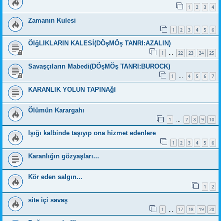
1
2
3
4
Zamanın Kulesi
1
2
3
4
5
6
ÖIğLIKLARIN KALESİ(DÖşMÖş TANRI:AZALIN)
1
22
23
24
25
…
Savaşçıların Mabedi(DÖşMÖş TANRI:BUROCK)
1
4
5
6
7
…
KARANLIK YOLUN TAPINAğI
Ölümün Karargahı
1
7
8
9
10
…
Işığı kalbinde taşıyıp ona hizmet edenlere
1
2
3
4
5
6
Karanlığın gözyaşları...
Kör eden salgın...
1
2
site içi savaş
1
17
18
19
20
…