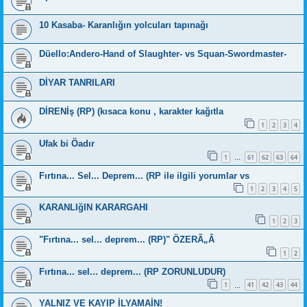
10 Kasaba- Karanlığın yolcuları tapınağı
Düello:Andero-Hand of Slaughter- vs Squan-Swordmaster-
DİYAR TANRILARI
DİRENİş (RP) (kısaca konu , karakter kağıtla
1
2
3
4
Ufak bi Öadır
1
61
62
63
64
…
Fırtına... Sel... Deprem... (RP ile ilgili yorumlar vs
1
2
3
4
5
KARANLIğIN KARARGAHI
1
2
3
"Fırtına... sel... deprem... (RP)" ÖZERÃ„Â
1
2
Fırtına... sel... deprem... (RP ZORUNLUDUR)
1
41
42
43
44
…
YALNIZ VE KAYIP İLYAMAİN!