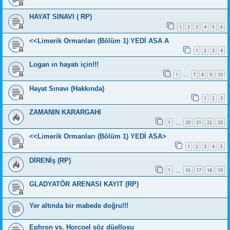
HAYAT SINAVI ( RP)
1
2
3
4
5
6
<<Limerik Ormanları (Bölüm 1) YEDİ ASA A
1
2
3
4
Logan ın hayatı için!!!
1
7
8
9
10
…
Hayat Sınavı (Hakkında)
1
2
3
ZAMANIN KARARGAHI
1
20
21
22
23
…
<<Limerik Ormanları (Bölüm 1) YEDİ ASA>
1
2
3
4
5
DİRENİş (RP)
1
16
17
18
19
…
GLADYATÖR ARENASI KAYIT (RP)
Yer altında bir mabede doğru!!!
Ephron vs. Horcoel söz düellosu