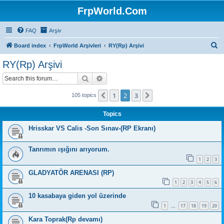
FrpWorld.Com
FAQ
Arşiv
S
Board index
FrpWorld Arşivleri
RY(Rp) Arşivi
e
RY(Rp) Arşivi
a
Search
Advanced search
r
c
1
2
3
Previous
Next
105 topics
h
Topics
Hrisskar VS Calis -Son Sınav-(RP Ekranı)
Tanrımın ışığını arıyorum.
1
2
3
GLADYATÖR ARENASI (RP)
1
2
3
4
5
6
10 kasabaya giden yol üzerinde
1
17
18
19
20
…
Kara Toprak(Rp devamı)